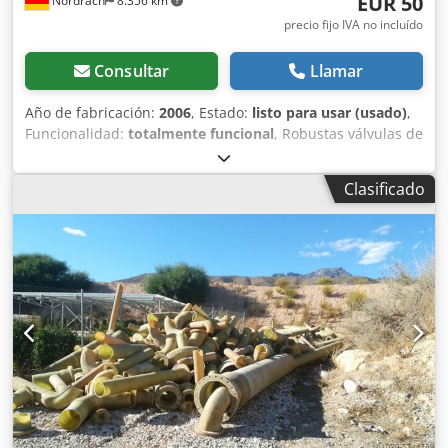
EUR 50
Nordrach
8.356 km
precio fijo IVA no incluído
Consultar
Llamar
Año de fabricación:
2006
, Estado:
listo para usar (usado)
,
Funcionalidad:
totalmente funcional
, Robustas válvulas de
cierre y retención en diferentes versiones: ideales para
aplicaciones industriales en tecnologías de agua, aire y
Clasificado
transporte. Estas válvulas de alta calidad destacan por su
construcción robusta, estanqueidad fiable y manejo
sencillo. Perfectas para el mantenimiento, sustitución o
ampliación de instalaciones existentes. Disponibles en
varios tamaños y modelos. Listas para usar de inmediato y
en buen estado. Crodpoy Smtnjfx Al Rjf 8x 150 DN 16 PN
EBRO 2x 125 DN 16 PN EBRO 3x 150 DN 16 PN JET