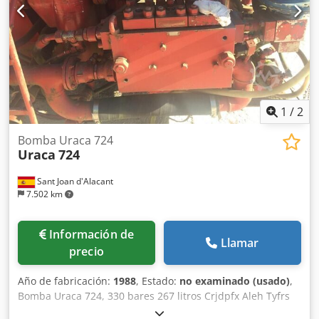
1
/
2
Bomba Uraca 724
Uraca
724
Sant Joan d'Alacant
7.502 km
Información de
Llamar
precio
Año de fabricación:
1988
, Estado:
no examinado (usado)
,
Bomba Uraca 724, 330 bares 267 litros Crjdpfx Aleh Tyfrs
Rof