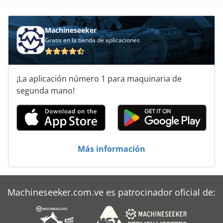
Planta De Tratamiento De Aguas Residuales
Purificador De
Machineseeker
Gratis en la tienda de aplicaciones
Sistema De Extracción De
Sistema De Limpieza
¡La aplicación número 1 para maquinaria de
Sistema De Purificación De Escape
segunda mano!
Tecnología De Alimentación
Tecnología De Almacenamiento
Más información
Tienda Accesorios
Machineseeker.com.ve es patrocinador oficial de: