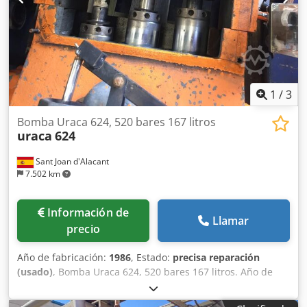
1
/
3
Bomba Uraca 624, 520 bares 167 litros
uraca
624
Sant Joan d'Alacant
7.502 km
Información de
Llamar
precio
Año de fabricación:
1986
, Estado:
precisa reparación
(usado)
, Bomba Uraca 624, 520 bares 167 litros. Año de
fabricación 1986. Tiene las válvulas para repasar. Cjdpfxjh
Tydxs Al Rsrf