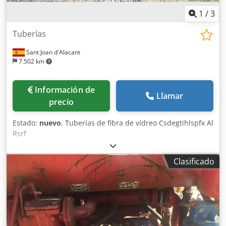
1
/
3
Tuberías
Sant Joan d'Alacant
7.502 km
Información de
Llamar
precio
Estado:
nuevo
, Tuberías de fibra de vídreo Csdegtihlspfx Al
Rsrf
Clasificado