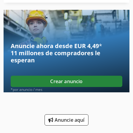
Accesorios Y Repuestos
Depurador De
Dispositivo De Alimentación
Dispositivos De Control
Anuncie ahora desde EUR 4,49
*
11 millones de compradores
le
Entrenador De
esperan
Equipo De Taller
Excavadora Industrial
Crear anuncio
Herramienta De Máquina
*por anuncio / mes
Lotes De Accesorios
Máquina De Limpieza Y Desinfección
Anuncie aquí
Otros Accesorios