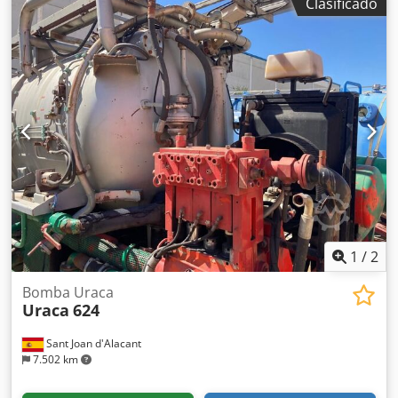
Clasificado
1
/
2
Bomba Uraca
Uraca
624
Sant Joan d'Alacant
7.502 km