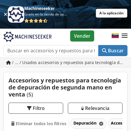
Machineseeker
A la aplicación
Gratis en la tienda de aplicaciones
Vender
Buscar
/ ... / Usados accesorios y repuestos para tecnología de d
Accesorios y repuestos para tecnología
de depuración de segunda mano en
venta
(5)
Filtro
Relevancia
Depuración
Accesorio
Eliminar todos los filtros