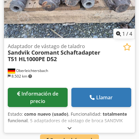
1
/
4
Adaptador de vástago de taladro
Sandvik Coromant
Schaftadapter
T51 HL1000PE D52
Oberleichtersbach
8.502 km
Información de
Llamar
precio
Estado:
como nuevo (usado)
, Funcionalidad:
totalmente
funcional
, 5 adaptadores de vástago de broca SANDVIK
Modelo: T51 HL1000PE D52 L840 N.º de art.: 7306-6019-02
Longitud total: 840 mm Dcodpfx Aoyr Iqgen Iok Apto para