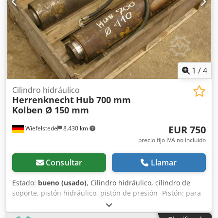
1
/
4
Cilindro hidráulico
Herrenknecht
Hub 700 mm
Kolben Ø 150 mm
EUR 750
Wiefelstede
8.430 km
precio fijo IVA no incluído
Consultar
Llamar
Estado:
bueno (usado)
, Cilindro hidráulico, cilindro de
soporte, pistón hidráulico, pistón de presión -Pistón: para
maquinaria de excavación de túneles Herrenknecht -
Diámetro del pistón: aprox. 150 mm -Vástago del pistón: Ø