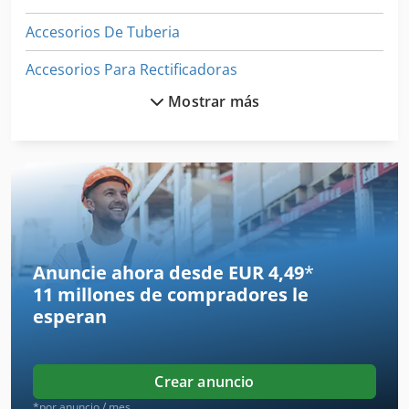
Accesorios De Tuberia
Accesorios Para Rectificadoras
Mostrar más
Accesorios Recambios
Accesorios Y Repuestos
Carpeta De
Dispositivo De Alimentación
Dispositivos De Control
Anuncie ahora desde EUR 4,49
*
11 millones de compradores
le
Entrenador De
esperan
Equipo De Taller
Generador De
Crear anuncio
Herramienta De Máquina
*por anuncio / mes