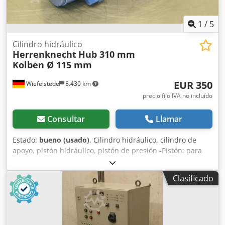
1
/
5
Cilindro hidráulico
Herrenknecht
Hub 310 mm
Kolben Ø 115 mm
EUR 350
Wiefelstede
8.430 km
precio fijo IVA no incluído
Consultar
Llamar
Estado:
bueno (usado)
, Cilindro hidráulico, cilindro de
apoyo, pistón hidráulico, pistón de presión -Pistón: para
avance de túneles Herrenknecht -Diámetro del pistón:
aprox. 140 mm -Vástago del pistón: Ø 115 mm -Carrera:
Clasificado
310 mm -Presión máxima del pistón: 500 bar -Uso
universal Dcsdscgf Rzspfx An Ijk -Cantidad: 3 cilindros
disponibles -Precio: por unidad -Dimensiones:
168/200/A550 mm -Peso: 82 kg/unidad