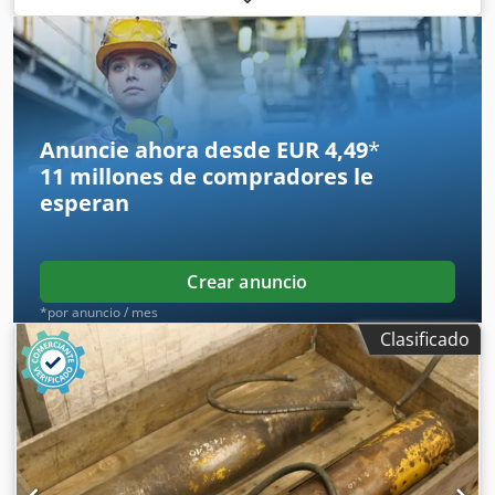
Lemme Berlin -Para bombas de bentonita -Panel de control
Dcjdpfx Aeb A Su Dsn Iok -Controlador lógico programable
(PLC) -Dimensiones: 600/350/1320 mm (alto) -Peso: 60 kg
Anuncie ahora desde EUR 4,49
*
11 millones de compradores
le
esperan
Crear anuncio
*por anuncio / mes
Clasificado