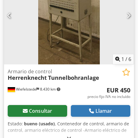
1
/
6
Armario de control
Herrenknecht
Tunnelbohranlage
EUR 450
Wiefelstede
8.430 km
precio fijo IVA no incluído
Consultar
Llamar
Estado:
bueno (usado)
, Contenedor de control, armario de
control, armario eléctrico de control -Armario eléctrico de
control para avance de túneles -Proviene de la empresa