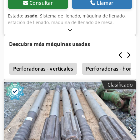
Consultar
Llamar
Estado:
usado
, Sistema de llenado, máquina de llenado,
estación de llenado, máquina de llenado de mesa,
máquina de llenado, máquina de llenado de líquidos,
llenadora, terminal informático de dosificación -Fabricante:
Hilger u. Kern Dopag, terminal informático de dosificación
Descubra más máquinas usadas
-Tipo: ZM 9310-1-0 -Tensión: 230V 50Hz 1A -Cable de
conexión: ver fotos -Dimensiones: 535/330/H170 mm
Dcedpfx Asumpnbsn Iek -Peso: 9,6 kg
o
Perforadoras - verticales
Perforadoras - horizo
Clasificado