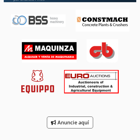
Herramientas De Corte
Herramientas De Mano
Instrucciones De Programación
Lotes De Accesorios
Máquina De Carpintería
Máquina De La Carpintería
Máquina De La Construcción
Otros Accesorios
Piezas De Recambio
Anuncie aquí
Sistema De Extracción De
Tienda Accesorios