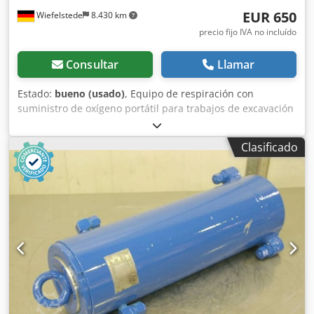
EUR 650
Wiefelstede
8.430 km
precio fijo IVA no incluído
Consultar
Llamar
Estado:
bueno (usado)
, Equipo de respiración con
suministro de oxígeno portátil para trabajos de excavación
en túneles. -Para: tuneladora Herrenkecht Dcedpjb A
Ibzofx An Iok -N.º de sistema: 009-07-06 -Incluye: 2 maletas
Clasificado
de aluminio -Diversos tubos -Peso de transporte: 100 kg