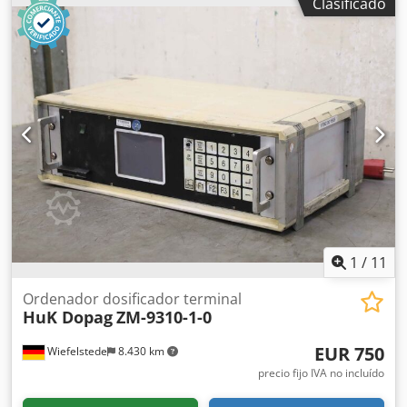
Clasificado
110 mm Dcedpfjb A Rcujx An Ijk -Carrera: 700 mm -
Aplicación: universal -Cantidad: 2 cilindros disponibles -
Precio: por unidad -Dimensiones: 950 x 300 mm -Peso: 150
kg/unidad
1
/
11
Ordenador dosificador terminal
HuK Dopag
ZM-9310-1-0
EUR 750
Wiefelstede
8.430 km
precio fijo IVA no incluído