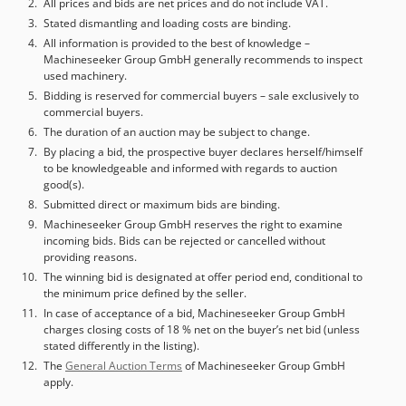
total de trabajo [t]: 160 - Presión de trabajo [kg/cm²]: 6 -
All prices and bids are net prices and do not include VAT.
Caldera calefactora instalada: Sí Información financiera
Stated dismantling and loading costs are binding.
IVA: El precio indicado es más IVA IVA/diferencial
All information is provided to the best of knowledge –
Machineseeker Group GmbH generally recommends to inspect
tributario: IVA deducible para empresas Entrega y
used machinery.
recompra posibles en cualquier momento para todo tipo
Bidding is reserved for commercial buyers – sale exclusively to
de maquinaria industrial Yorick Diebels
commercial buyers.
The duration of an auction may be subject to change.
By placing a bid, the prospective buyer declares herself/himself
to be knowledgeable and informed with regards to auction
good(s).
Submitted direct or maximum bids are binding.
Machineseeker Group GmbH reserves the right to examine
incoming bids. Bids can be rejected or cancelled without
providing reasons.
The winning bid is designated at offer period end, conditional to
the minimum price defined by the seller.
In case of acceptance of a bid, Machineseeker Group GmbH
charges closing costs of 18 % net on the buyer’s net bid (unless
stated differently in the listing).
The
General Auction Terms
of Machineseeker Group GmbH
apply.