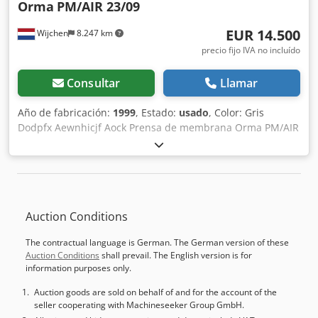
Orma
PM/AIR 23/09
EUR 14.500
Wijchen
8.247 km
precio fijo IVA no incluído
Consultar
Llamar
Año de fabricación:
1999
, Estado:
usado
, Color: Gris
Dodpfx Aewnhicjf Aock Prensa de membrana Orma PM/AIR
Año de fabricación: 1999 Número de serie: 52850199
Dimensiones: 2300*900 mm Tamaño máximo de tablero:
2200 x 800 mm Espesor máximo de tablero: 40 mm 8
cilindros, diámetro 100 mm Carrera 150 mm, Presión 160 T
Presión de trabajo: 6 kg/cm² Calefacción: 13 kW Potencia
Auction Conditions
total: 17,3 kW 380 V, 35 amperios Dimensiones: 3900 x
1800 x H2100 mm, peso 5900 kg - Año: 1999 -
The contractual language is German. The German version of these
Documentación disponible: No - Certificado CE: No - Nº de
Auction Conditions
shall prevail. The English version is for
serie: 52850199 - Potencia motor principal [kW]: 17,3 -
information purposes only.
Longitud máx. de la pieza [mm]: 2200 - Anchura máx. de la
pieza [mm]: 800 - Altura máx. de la pieza [mm]: 40 - Nº de
Auction goods are sold on behalf of and for the account of the
seller cooperating with Machineseeker Group GmbH.
cilindros: 8 - Diámetro de cilindros [mm]: 100 - Presión