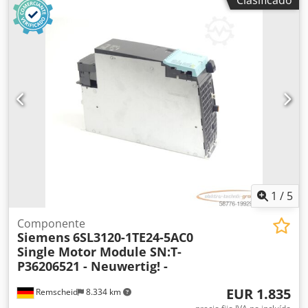
1
/
5
Componente
Siemens
6SL3120-1TE24-5AC0
Single Motor Module SN:T-
P36206521 - Neuwertig! -
EUR 1.835
Remscheid
8.334 km