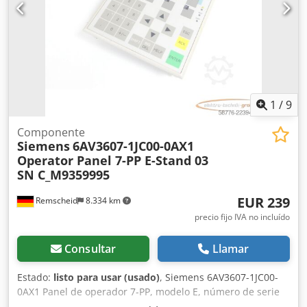
1
/
9
Componente
Siemens
6AV3607-1JC00-0AX1
Operator Panel 7-PP E-Stand 03
SN C_M9359995
EUR 239
Remscheid
8.334 km
precio fijo IVA no incluído
Consultar
Llamar
Estado:
listo para usar (usado)
, Siemens 6AV3607-1JC00-
0AX1 Panel de operador 7-PP, modelo E, número de serie
03, C_M9359995, usado, en buen estado, 100 % funcional,