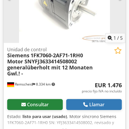
1
/
5
Unidad de control
Siemens
1FK7060-2AF71-1RH0
Motor SNYFJ3633414508002
generalüberholt mit 12 Monaten
Gwl.! -
EUR 1.476
Remscheid
8.334 km
precio fijo IVA no incluído
Consultar
Llamar
Estado:
listo para usar (usado)
, Motor síncrono Siemens
1FK7060-2AF71-1RH0 SN: YFJ3633414508002, revisado y
probado completamente por profesionales con 12 meses