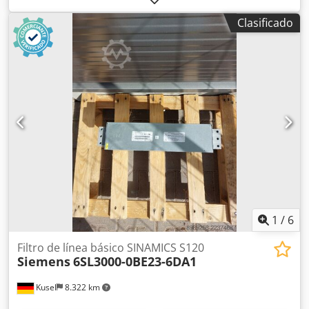
el alcance del suministro se indica en las fotos.
Clasificado
Crsdpfeznq Raox Angjf
1
/
6
Filtro de línea básico SINAMICS S120
Siemens
6SL3000-0BE23-6DA1
Kusel
8.322 km