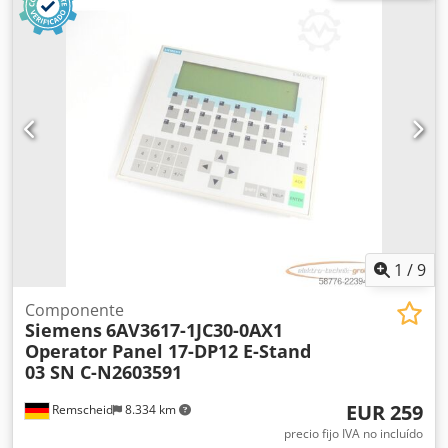
1
/
9
Componente
Siemens
6AV3617-1JC30-0AX1
Operator Panel 17-DP12 E-Stand
03 SN C-N2603591
EUR 259
Remscheid
8.334 km
precio fijo IVA no incluído