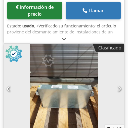
Información de
Llamar
precio
Estado:
usado
, «Verificado su funcionamiento; el artículo
proviene del desmantelamiento de instalaciones de un
proveedor de la industria automotriz». Cantidad: 5
unidades disponibles Fabricante: Siemens Tipo: 6SL3000-
Clasificado
0BE23-6DA1 Serie: SINAMICS S120 Categoría: Filtro de línea
básica Aplicación: Reducción de interferencias
transmitidas por la línea eléctrica (compatibilidad
electromagnética), cumplimiento de los límites de
retroalimentación de la red según las normas EN Corriente
nominal: 23 A Tensión: 400 V CA Rango de frecuencia:
50/60 Hz Crodpfxezm Ik Uj Angof