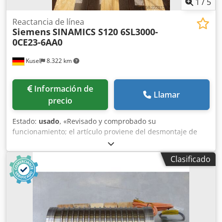
1
/
5
Reactancia de línea
Siemens
SINAMICS S120 6SL3000-
0CE23-6AA0
Kusel
8.322 km
Información de
Llamar
precio
Estado:
usado
, «Revisado y comprobado su
funcionamiento; el artículo proviene del desmontaje de
una instalación de un proveedor de la industria
automotriz». Crsdpfx Anezlt Uijgef Cantidad disponible: 4
Clasificado
unidades Fabricante: Siemens Modelo: 6SL3000-0CE23-
6AA0 Serie: SINAMICS S120 Categoría: Reactor de línea /
Bobina de red Aplicación: Reducción de armónicos,
limitación de los efectos en la red y mejora de la calidad
de la red en convertidores. Corriente nominal: 23 A
Tensión: 400 V CA