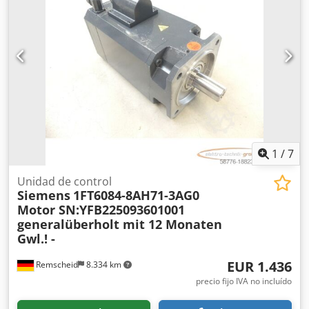
1
/
7
Unidad de control
Siemens
1FT6084-8AH71-3AG0
Motor SN:YFB225093601001
generalüberholt mit 12 Monaten
Gwl.! -
EUR 1.436
Remscheid
8.334 km
precio fijo IVA no incluído