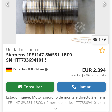
1
/
6
Unidad de control
Siemens
1FE1147-8WS31-1BC0
SN:1TT733694101 !
EUR 2.394
Remscheid
8.334 km
precio fijo IVA no incluído
Consultar
Llamar
Estado:
nuevo
, Motor síncrono de montaje directo Siemens
1FE1147-8WS31-1BC0, número de serie: 1TT733694101, sin
usar, 100 % funcional, el alcance de la entrega se