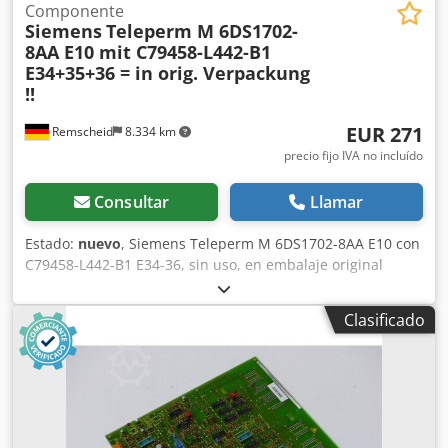
Componente
Siemens
Teleperm M 6DS1702-
8AA E10 mit C79458-L442-B1
E34+35+36 = in orig. Verpackung
!!
EUR 271
Remscheid
8.334 km
precio fijo IVA no incluído
Consultar
Llamar
Estado:
nuevo
, Siemens Teleperm M 6DS1702-8AA E10 con
C79458-L442-B1 E34-36, sin uso, en embalaje original
Codpfx Anexahxrsgorf
Clasificado