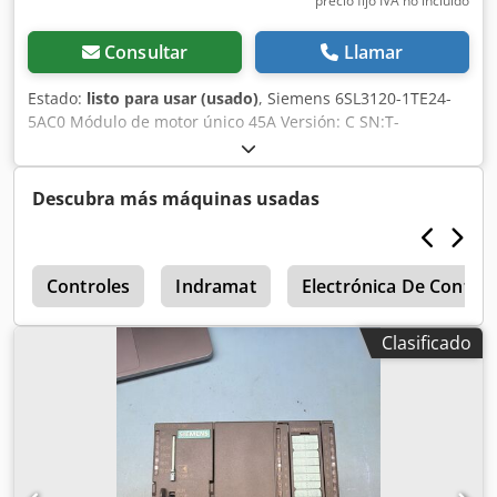
precio fijo IVA no incluído
Consultar
Llamar
Estado:
listo para usar (usado)
, Siemens 6SL3120-1TE24-
5AC0 Módulo de motor único 45A Versión: C SN:T-
P36206521, como nuevo, nunca en uso, 100% funcional,
alcance de suministro según fotos, Los descuentos de
venta acordados no se aplican a este artículo. ¡Pregunte
Descubra más máquinas usadas
por el precio por separado! Csdpfsxag Ursx Angerf
o
Controles
Indramat
Electrónica De Control
Clasificado