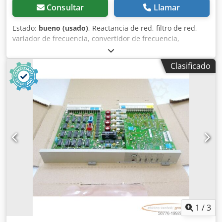
Consultar
Llamar
Estado:
bueno (usado)
, Reactancia de red, filtro de red,
variador de frecuencia, convertidor de frecuencia,
convertidor de accionamiento, transformador -Fabricante:
Siemens, filtro de red y reactancia de red Simodrive
Clasificado
Crsdpowcywbsfx Angef -Reactancia de 2 fases, 36 kW:
6SN1111.0AA00-0CA -Filtro de red: 6SN1111-0AA01-2CA0 -
Kit de adaptadores: 6SN1162-0GA00-0CA0 -Entrega/precio:
completo -Dimensiones: 580/250/alto 310 mm -Peso: 41,6
kg
1
/
3