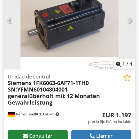
1
/
4
Unidad de control
Siemens
1FK6063-6AF71-1TH0
SN:YFMN60104804001
generalüberholt mit 12 Monaten
Gewährleistung-
EUR 1.197
Remscheid
8.334 km
precio fijo IVA no incluído
Consultar
Llamar