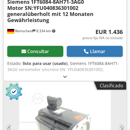
Siemens
1FT6084-8AH71-3AG0
Motor SN:YFU040836301002
generalüberholt mit 12 Monaten
Gewährleistung
EUR 1.436
Remscheid
8.334 km
precio fijo IVA no incluído
Consultar
Llamar
Estado:
listo para usar (usado)
, Siemens 1FT6084-8AH71-
3AG0 servomotor síncrono SN: YFU040836301002,
profesionalmente completamente revisado y probado con
12 meses de garantía, 100% funcional, volumen de
Clasificado
suministro según las fotos, Los descuentos de venta
acordados no se aplican a este artículo. ¡Por favor,
pregunte por el precio por separado! Codpfx Anevl Uz
Usgorf