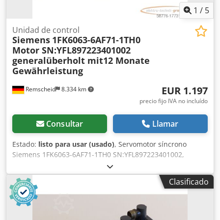
1
/
5
Unidad de control
Siemens
1FK6063-6AF71-1TH0
Motor SN:YFL897223401002
generalüberholt mit12 Monate
Gewährleistung
EUR 1.197
Remscheid
8.334 km
precio fijo IVA no incluído
Consultar
Llamar
Estado:
listo para usar (usado)
, Servomotor síncrono
Siemens 1FK6063-6AF71-1TH0 SN:YFL897223401002,
revisado y probado por profesionales con 12 meses de
garantía, 100 % funcional, volumen de suministro según
Clasificado
fotos, usado, buen estado, 100 % funcional, volumen de
suministro según fotos Csdpfju Sd D Asx Angorf