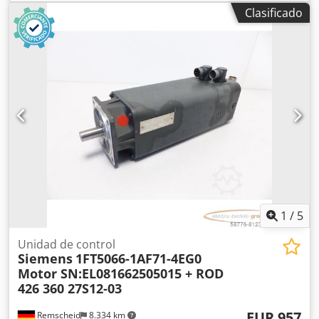
corresponde con las fotos. ATENCIÓN: ¡Solicite por
Clasificado
separado el presupuesto para el embalaje y el envío!
Cjdpji D N Uxefx Angorf
1
/
5
Unidad de control
Siemens
1FT5066-1AF71-4EG0
Motor SN:EL081662505015 + ROD
426 360 27S12-03
EUR 957
Remscheid
8.334 km