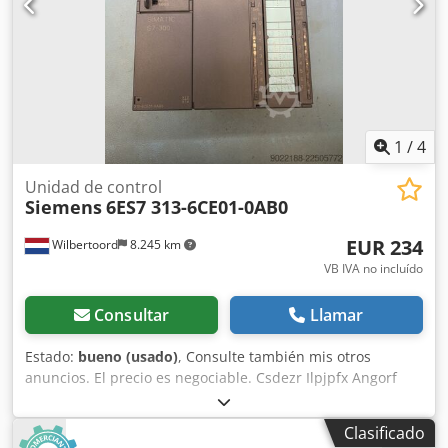
1
/
4
Unidad de control
Siemens
6ES7 313-6CE01-0AB0
EUR 234
Wilbertoord
8.245 km
VB IVA no incluído
Consultar
Llamar
Estado:
bueno (usado)
, Consulte también mis otros
anuncios. El precio es negociable. Csdezr Ilpjpfx Angorf
Clasificado