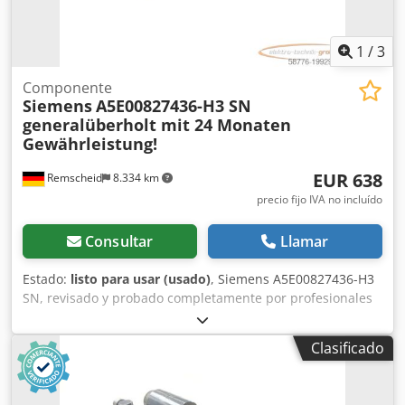
1
/
3
Componente
Siemens
A5E00827436-H3 SN
generalüberholt mit 24 Monaten
Gewährleistung!
EUR 638
Remscheid
8.334 km
precio fijo IVA no incluído
Consultar
Llamar
Estado:
listo para usar (usado)
, Siemens A5E00827436-H3
SN, revisado y probado completamente por profesionales
con 24 meses de garantía, 100% funcional, alcance de
suministro según fotos, Los descuentos de venta
Clasificado
acordados no se aplican a este artículo. ¡Pregunte por el
precio por separado! Codpfxsxahk Uj Angsrf