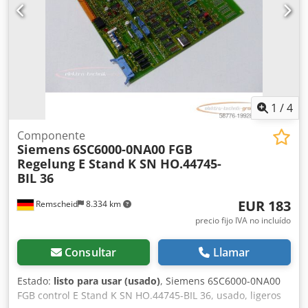
1
/
4
Componente
Siemens
6SC6000-0NA00 FGB
Regelung E Stand K SN HO.44745-
BIL 36
EUR 183
Remscheid
8.334 km
precio fijo IVA no incluído
Consultar
Llamar
Estado:
listo para usar (usado)
, Siemens 6SC6000-0NA00
FGB control E Stand K SN HO.44745-BIL 36, usado, ligeros