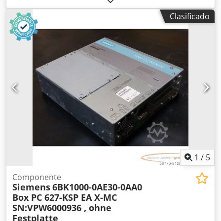
de garantía, 100% funcional, alcance de suministro según
Clasificado
fotos, los descuentos de venta acordados no se aplican a
este artículo. ¡Pregunte por el precio por separado!
Cjdjwblw Dspfx Angorf
1
/
5
Componente
Siemens
6BK1000-0AE30-0AA0
Box PC 627-KSP EA X-MC
SN:VPW6000936 , ohne
Festplatte