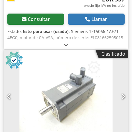
precio fijo IVA no incluído
Consultar
Llamar
Estado:
listo para usar (usado)
, Siemens 1FT5066-1AF71-
4EG0, motor de CA-VSA, número de serie: EL081662505015
+ ROD 426 360 27S12-03, usado, con evidentes signos de
uso, 100 % funcional, el alcance del suministro se
Clasificado
corresponde con las fotos. Crjdpfxei D Slie Angjf