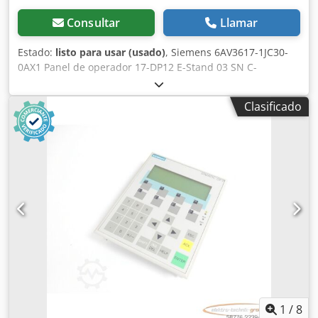
Consultar
Llamar
Estado:
listo para usar (usado)
, Siemens 6AV3617-1JC30-
0AX1 Panel de operador 17-DP12 E-Stand 03 SN C-
N2603591, usado, en buen estado de conservación, 100 %
funcional, el alcance de la entrega se muestra en las fotos.
Clasificado
Cjdpfsznq Rmjx Angjrf
1
/
8