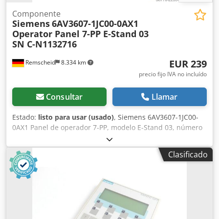
Componente
Siemens
6AV3607-1JC00-0AX1
Operator Panel 7-PP E-Stand 03
SN C-N1132716
EUR 239
Remscheid
8.334 km
precio fijo IVA no incluído
Consultar
Llamar
Estado:
listo para usar (usado)
, Siemens 6AV3607-1JC00-
0AX1 Panel de operador 7-PP, modelo E-Stand 03, número
de serie C-N1132716, usado, en buen estado de
conservación, 100 % funcional, el alcance del suministro se
Clasificado
muestra en las fotos. Cjdpfx Anjznq Rgsgjrf