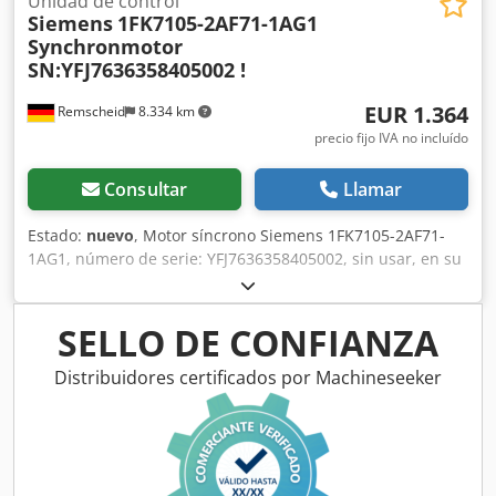
Unidad de control
Siemens
1FK7105-2AF71-1AG1
Synchronmotor
SN:YFJ7636358405002 !
EUR 1.364
Remscheid
8.334 km
precio fijo IVA no incluído
Consultar
Llamar
Estado:
nuevo
, Motor síncrono Siemens 1FK7105-2AF71-
1AG1, número de serie: YFJ7636358405002, sin usar, en su
embalaje original abierto, 100 % funcional. El alcance del
suministro se corresponde con las fotos. Credpfxoi D Rv Re
Angjf
SELLO DE CONFIANZA
Distribuidores certificados por Machineseeker