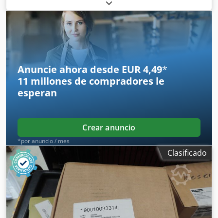
signos de desgaste, 100% funcional, alcance de suministro
según fotos Cedpoxagynjfx Angorf
Anuncie ahora desde EUR 4,49
*
11 millones de compradores
le
esperan
Crear anuncio
*por anuncio / mes
Clasificado