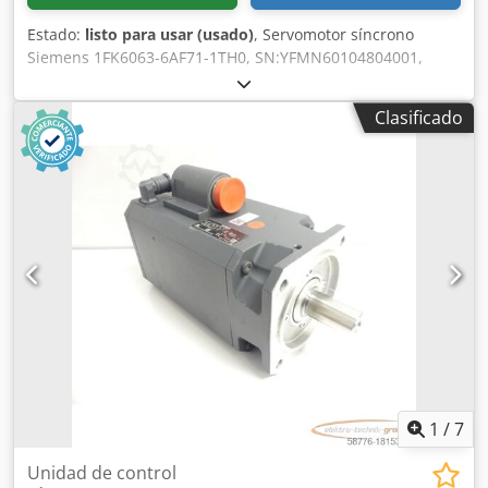
Estado:
listo para usar (usado)
, Servomotor síncrono
Siemens 1FK6063-6AF71-1TH0, SN:YFMN60104804001,
revisado y probado por profesionales por completo con 12
meses de garantía, 100% funcional, alcance de suministro
Clasificado
según fotos, Los descuentos de venta acordados no se
aplican a este artículo. ¡Pregunte por el precio por
separado! Credpfx Aeu H Snxjngof
1
/
7
Unidad de control