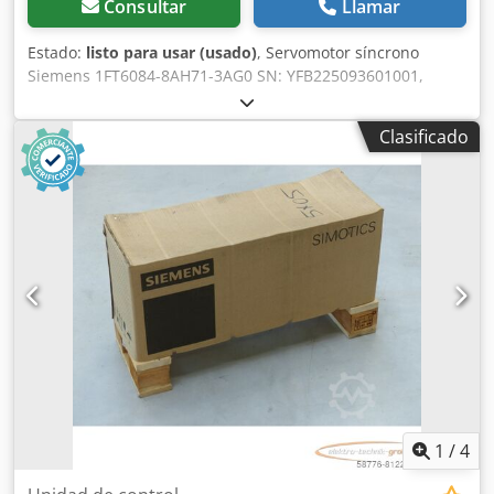
Consultar
Llamar
Estado:
listo para usar (usado)
, Servomotor síncrono
Siemens 1FT6084-8AH71-3AG0 SN: YFB225093601001,
revisado y probado completamente por profesionales con
12 meses de garantía, 100% funcional, alcance de
Clasificado
suministro según fotos, los descuentos de venta acordados
no se aplican a este artículo. ¡Pregunte por el precio por
separado! Cedpov Tr Eyofx Angorf
1
/
4