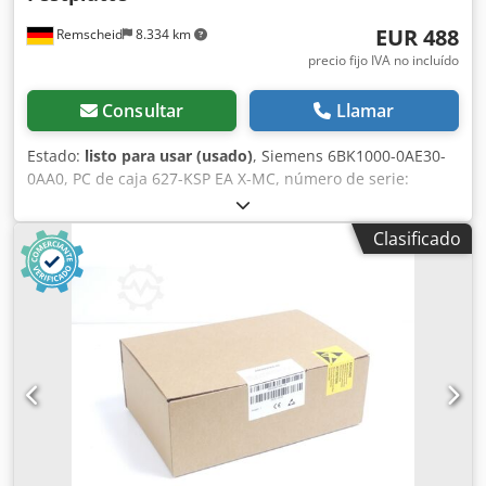
EUR 488
Remscheid
8.334 km
precio fijo IVA no incluído
Consultar
Llamar
Estado:
listo para usar (usado)
, Siemens 6BK1000-0AE30-
0AA0, PC de caja 627-KSP EA X-MC, número de serie:
VPW6000936, sin disco duro, número de serie según foto,
usado, en buen estado de conservación, 100 % funcional,
Clasificado
el alcance de la entrega se indica en las fotos. Codpfx Anoi
Edkdsgsrf