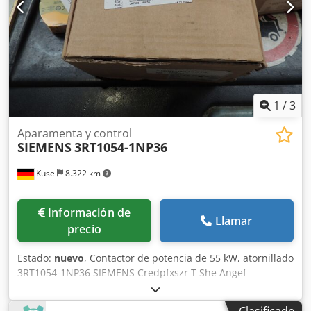
1
/
3
Aparamenta y control
SIEMENS
3RT1054-1NP36
Kusel
8.322 km
Información de
Llamar
precio
Estado:
nuevo
, Contactor de potencia de 55 kW, atornillado
3RT1054-1NP36 SIEMENS Credpfxszr T She Angef
Clasificado