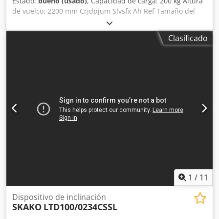
Estado:
bueno (usado)
, Capacidad de carga: 200 kg Altura
de vuelco: 2200 mm Crjdpjum Slvsfx Ah Ref Tamaño del
contenedor: 800x600x550 mm
Clasificado
1
/
11
Dispositivo de inclinación
SKAKO
LTD100/0234CSSL