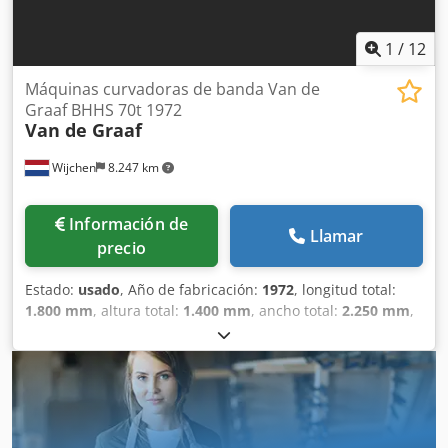
1
/
12
Máquinas curvadoras de banda Van de
Graaf BHHS 70t 1972
Van de Graaf
Wijchen
8.247 km
Información de
Llamar
precio
Estado:
usado
, Año de fabricación:
1972
, longitud total:
1.800 mm
, altura total:
1.400 mm
, ancho total:
2.250 mm
,
Color: Verde Peso en vacío: 2000 kg Precio: Consultar - Año
de fabricación: 1972 - Documentación disponible: No -
Certificado CE: No - Sistema de control: Convencional -
Dimensiones de transporte: 1800 mm x 2250 mm x 1400
mm (largo x ancho x alto) - Peso de transporte [kg]: 2000 kg
- Paquetes de transporte [unidades]: 1 Información