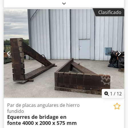
Rjrf Profundidad: 800 mm Dimensiones de ranuras en T:
38 x 22 mm Peso: aprox. 600 kg
Clasificado
1
/
12
Par de placas angulares de hierro
fundido
Equerres de bridage en
fonte
4000 x 2000 x 575 mm