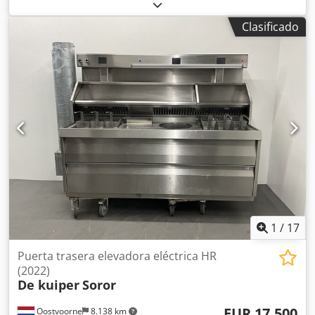
sujeción, tensores neumáticos de fuerza -Tipo: 82L32-
143C8H0 -Cantidad: 4 unidades disponibles -Precio: por
Clasificado
unidad Crodsb A H E Iepfx Ah Rof -Peso: 2,1 kg/unidad
1
/
17
Puerta trasera elevadora eléctrica HR
(2022)
De kuiper
Soror
EUR 17.500
Oostvoorne
8.138 km