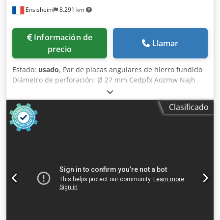
Ensisheim
8.291 km
Información de
Llamar
precio
Estado:
usado
, Par de placas angulares de hierro fundido
Diámetro de perforación: Ø 27 mm Cedpfx Aozmw Najh
Rorf Ancho: 575 mm Profundidad: 2000 mm Altura total:
4000 mm Peso unitario: aprox. 6 toneladas
Clasificado