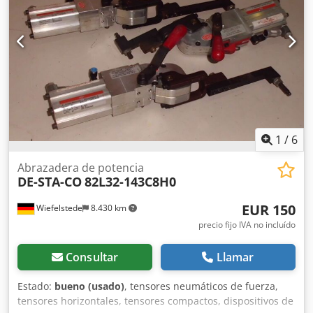
1
/
6
Abrazadera de potencia
DE-STA-CO
82L32-143C8H0
EUR 150
Wiefelstede
8.430 km
precio fijo IVA no incluído
Consultar
Llamar
Estado:
bueno (usado)
, tensores neumáticos de fuerza,
tensores horizontales, tensores compactos, dispositivos de