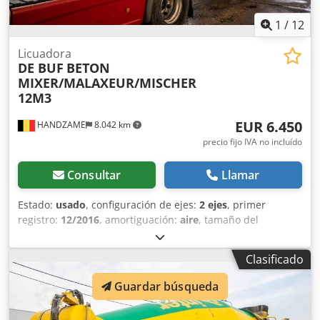
1
/
12
Licuadora
DE BUF
BETON
MIXER/MALAXEUR/MISCHER
12M3
EUR 6.450
HANDZAME
8.042 km
precio fijo IVA no incluído
Consultar
Llamar
Estado:
usado
, configuración de ejes:
2 ejes
, primer
registro:
12/2016
, amortiguación:
aire
, tamaño del
neumático:
425/65R22,5
, distancia entre ejes:
1.300 mm
,
Año de fabricación:
2016
, Material utilizable: hormigón
Clasificado
Medida de neumáticos: 425/65R22,5 Suspensión:
suspensión neumática Tracción: tracción a las ruedas Peso
Guardar búsqueda
en vacío: 7.720 kg Carga útil: 28.280 kg MMA: 36.000 kg
Codpfx Ahsuc Dcdj Rerf Marca de la carrocería: DE BUF