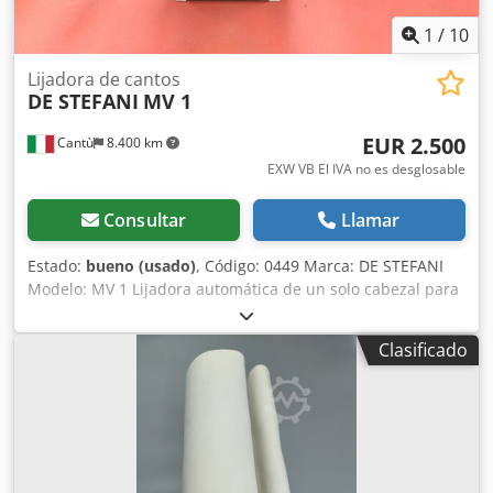
1
/
10
Lijadora de cantos
DE STEFANI
MV 1
EUR 2.500
Cantù
8.400 km
EXW VB El IVA no es desglosable
Consultar
Llamar
Estado:
bueno (usado)
, Código: 0449 Marca: DE STEFANI
Modelo: MV 1 Lijadora automática de un solo cabezal para
cantos y perfiles de madera, madera maciza, madera
chapada y otros materiales. Lijadora para perfiles y rebajes
Clasificado
con plato intercambiable, inclinable de -15° a +90° Motor
de 2 velocidades, rpm 710/1420 – Cv 1,3 – 2,5 Altura de
trabajo mm 100 Alimentación automática con velocidad
variable Guía de entrada ajustable Aire comprimido 6 atm
Diámetro de la salida de extracción 100 mm Cedpfxozmyp
Ae Ah Rerf Dimensiones totales mm 2100 x 1600 x 1350 h