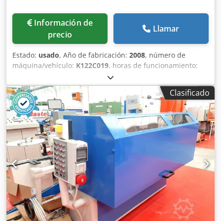
Información de
Llamar
precio
Estado:
usado
, Año de fabricación:
2008
, número de
máquina/vehículo:
K122C019
, horas de funcionamiento:
527 h
, Grúa pórtico de 40 toneladas – Teichmann / Paola
De Nicola Se vende una grúa pórtico con una capacidad de
Clasificado
elevación de 40 toneladas, tras una modernización integral
realizada en 2025 por Teichmann GmbH. La máquina está
en perfecto estado de funcionamiento, con las
certificaciones y la documentación técnica completas y
actualizadas. Datos básicos: • Fabricante: Paola De Nicola
S.p.A. • Año de fabricación: 2008 • Modernización: 2025
(Teichmann GmbH) • Capacidad de elevación: 4 carros x
15T (total 40T) • Número de serie: K122C019 • Dimensiones:
aproximadamente 11.000 x 11.000 x 15.450 mm (A x L x Al)
• Altura bajo el travesaño: aproximadamente 12.800 mm •
Velocidad de elevación: 4,0 / 8,0 m/min • Velocidad del
carro: 12 m/min • Velocidad de desplazamiento: 90 m/min •
Motor: Diésel Crjdpfx Ajzick Ijh Ref Ubicación: Świnoujście,