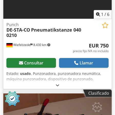
1
/
6
Punch
DE-STA-CO
Pneumatikstanze 040
0210
EUR 750
Wiefelstede
8.430 km
precio fijo IVA no incluído
Consultar
Llamar
Estado:
usado
, Punzonadora, punzonadora neumática,
máquina punzonadora, dispositivo de punzonado,
máquina perforadora, punzonadora neumática manual -
Fabricante: DE-STA-CO, punzonadora neumática -Tipo: 040
Clasificado
0210 -Punzón integrado: Ø 2,5 mm Csdpfsfwx Uyjx Ah Rerf
-Salida máxima: 25 mm -Dimensiones: 190/200/A510 mm -
Peso: 24 kg