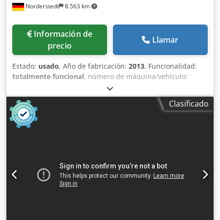
Norderstedt
8.563 km
Información de
Llamar
precio
Estado:
usado
, Año de fabricación:
2013
, Funcionalidad:
totalmente funcional
, número de máquina/vehículo:
M60I/8629
, Oferta No.: M60I/8629 Tipo de maquina:
Marca: SKAKO Tipo: LTD100/0234CSSL Ano: 2013
Clasificado
dimensions: 820x540x70 capacidad: 1 to alfura útal: 2337
mm Codpfx Ahowi Sv No Rerf Sitio: Alemania