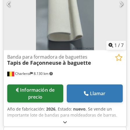
Peso kg 950
1
/
7
Banda para formadora de baguettes
Tapis de Façonneuse
à baguette
Charleroi
8.130 km
Información de
Llamar
precio
Año de fabricación:
2026
, Estado:
nuevo
, Se vende un
importante lote de bandas para moldeadoras de barras.
Marcas disponibles: - MAJOR - BONGARD - MERAND
TENOR/TREGOR - BERTRAND EURO2000 - BERTRAND