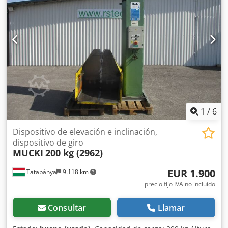
1
/
6
Dispositivo de elevación e inclinación,
dispositivo de giro
MUCKI
200 kg (2962)
EUR 1.900
Tatabánya
9.118 km
precio fijo IVA no incluído
Consultar
Llamar