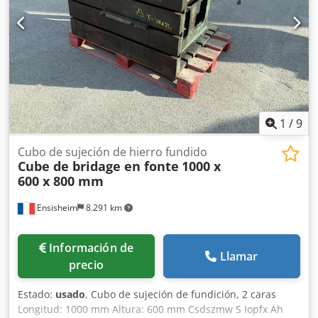
1
/
9
Cubo de sujeción de hierro fundido
Cube de bridage en fonte
1000 x
600 x 800 mm
Ensisheim
8.291 km
Información de
Llamar
precio
Estado:
usado
, Cubo de sujeción de fundición, 2 caras
Longitud: 1000 mm Altura: 600 mm Csdszmw S Iopfx Ah