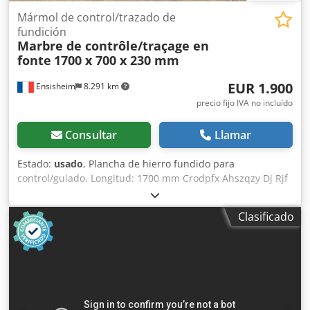
Mármol de control/trazado de
fundición
Marbre de contrôle/traçage en
fonte
1700 x 700 x 230 mm
EUR 1.900
Ensisheim
8.291 km
precio fijo IVA no incluído
Consultar
Llamar
Estado:
usado
, Plancha de hierro fundido para
control/guiado. Longitud: 1700 mm Crodpfx Ahszqzy Dj Rjf
Anchura: 700 mm Grosor: 230 mm Altura sobre los apoyos:
940 mm Peso: 0,8 toneladas
Clasificado