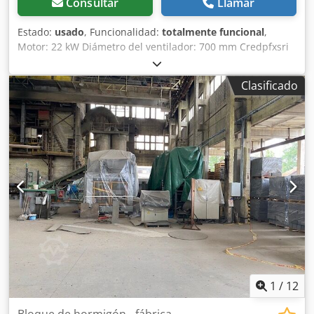
Consultar
Llamar
Estado:
usado
, Funcionalidad:
totalmente funcional
,
Motor: 22 kW Diámetro del ventilador: 700 mm Credpfxsri
R Due Ah Rjf Longitud: 2500 mm
Clasificado
1
/
12
Bloque de hormigón - fábrica