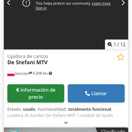
1
/
12
Lijadora de cantos
De Stefani
MTV
Juszczyn
9.208 km
Información de
Llamar
precio
Estado:
usado
, Funcionalidad:
totalmente funcional
,
Lijadora de bordes De Stefani MVT 1 unidad de lijado
Altura máxima de la pieza: 100 mm Motor de la unidad de
lijado: 2,5 kW Unidad de lijado con sistema de autoafilado
Clasificado