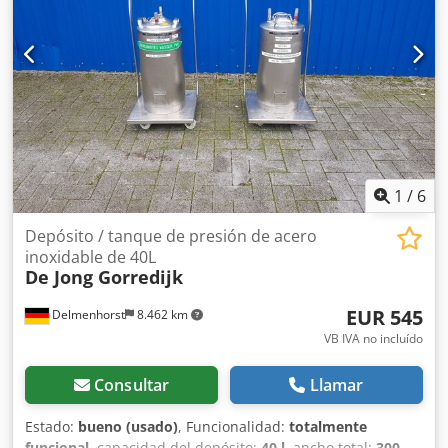
nuevos. Se desmanteló en 2023 y solo se han utilizado 74
horas desde que eran nuevos. Este equipo ha sido
utilizado por un banco para triturar dinero en efectivo y
residuos confidenciales, y siempre se ha ubicado dentro
de un edificio seguro. Todo en excelentes condiciones y
perfecto funcionamiento. Cjdsv Ilphepfx Ah Rerf
1
/
6
Depósito / tanque de presión de acero
inoxidable de 40L
De Jong Gorredijk
EUR 545
Delmenhorst
8.462 km
VB IVA no incluído
Consultar
Llamar
Estado:
bueno (usado)
, Funcionalidad:
totalmente
funcional
, capacidad del depósito:
40 l
, ancho total:
300