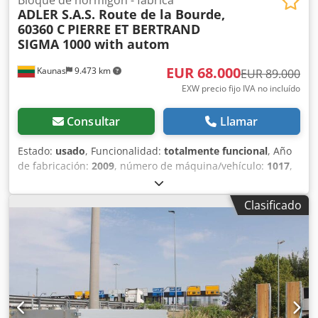
ADLER S.A.S. Route de la Bourde,
60360 C
PIERRE ET BERTRAND
SIGMA 1000 with autom
EUR 68.000
Kaunas
9.473 km
EUR 89.000
EXW precio fijo IVA no incluído
Consultar
Llamar
Estado:
usado
, Funcionalidad:
totalmente funcional
, Año
de fabricación:
2009
, número de máquina/vehículo:
1017
,
Línea de producción usada para bloques de hormigón (y
arcilla expandida). La línea se utilizaba para producir
Clasificado
bloques de hormigón utilizando arcilla expandida. Desde
2023-08, la línea ya no está en funcionamiento, se ha
conservado. Línea de bloques en orden: Crodpfjuc Tzvsx
Ah Ref - 2 pcs. silos pequeños (con vibro, con aletas
neumáticas). - Transportador de suministro de materia
prima a la tolva de pesaje. - Tolva de pesaje. -
Transportador de suministro de materia prima desde la
tolva de pesaje hasta la mezcladora. - Mezcladora FK