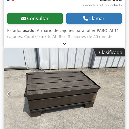
precio fijo IVA no incluído
Consultar
Llamar
Estado:
usado
, Armario de cajones para taller PAROLAI 11
cajones: Cjdpfxszmxtts Ah Rerf 3 cajones de 40 mm de
altura 6 cajones de 60 mm de altura 1 cajón de 150 mm de
altura 1 cajón de 90 mm de altura Dimensiones (L x An x
Clasificado
Al): 910 x 720 x 1110 mm Peso: aprox. 150 kg