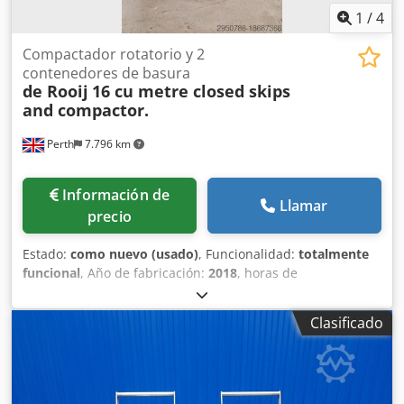
1
/
4
Compactador rotatorio y 2
contenedores de basura
de Rooij
16 cu metre closed skips
and compactor.
Perth
7.796 km
Información de
Llamar
precio
Estado:
como nuevo (usado)
, Funcionalidad:
totalmente
funcional
, Año de fabricación:
2018
, horas de
funcionamiento:
74 h
, número de máquina/vehículo:
PC16
/ P1551
, Compactador de tornillo y dos unidades de
Clasificado
contenedores cerrados de 16 m3, todos fabricados según
las más altas especificaciones por De Rooij en los Países
Bajos. Todos los equipos se han utilizado dentro de una
unidad de trituración de seguridad desde que eran