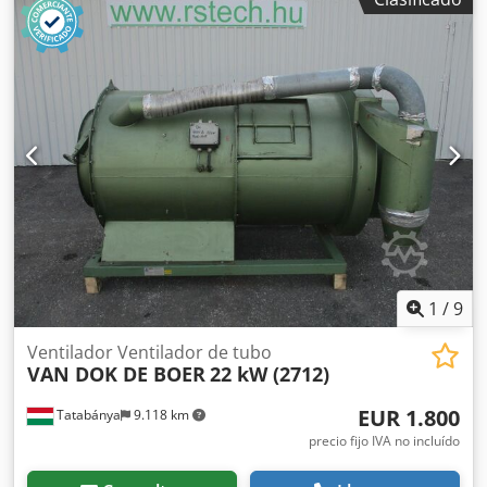
Ajuste manual de la unidad de lijado Ajuste manual del
ángulo de la unidad Csdpfeznu D Rex Ah Rsrf Unidad de
lijado con oscilación Velocidad de avance regulable
mediante variador Motor de avance de 0,74 kW
1
/
9
Ventilador Ventilador de tubo
VAN DOK DE BOER
22 kW (2712)
EUR 1.800
Tatabánya
9.118 km
precio fijo IVA no incluído