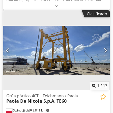
mm
, altura total:
930 mm
, material de la pared:
acero
inoxidable
, presión de funcionamiento:
5 bar
,
Clasificado
sobrepresión (máx.):
7 bar
, Depósito de presión de acero
inoxidable de segunda mano Número de artículo: 10624
Última aplicación: Industria farmacéutica Volumen: 40 L
Tipo: Vertical sobre carro con ruedas Altura de las ruedas:
80 mm Material (en contacto con el producto): 1.4301 / AISI
304 Ejecución: De pared simple Tapa domo: 80x97 mm
Presión de trabajo según placa de características: 5 bar
Dimensiones del depósito: Diámetro exterior: 300 mm
Altura cilíndrica: 500 mm Altura total: 930 mm Anchura
total: 450 mm Crodpoza Eicofx Ah Ref Longitud total: 470
mm Materiales: Interior: 1.4301 / AISI 304 Exterior: 1.4301 /
AISI 304 Equipamiento: Placa de características: Sí
1
/
13
Grúa pórtico 40T – Teichmann / Paola
Paola De Nicola S.p.A.
TE60
Świnoujście
8.841 km