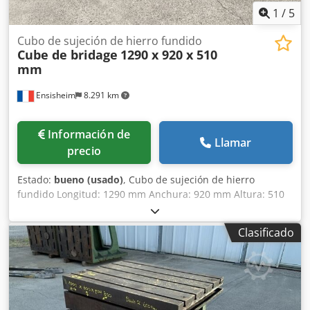
1
/
5
Cubo de sujeción de hierro fundido
Cube de bridage
1290 x 920 x 510
mm
Ensisheim
8.291 km
Información de
Llamar
precio
Estado:
bueno (usado)
, Cubo de sujeción de hierro
fundido Longitud: 1290 mm Anchura: 920 mm Altura: 510
mm Dimensiones de las ranuras en T: 42 x 25 mm 2 caras
con ranuras Peso: aproximadamente 1 tonelada Cedpfx
Clasificado
Aozmw Tleh Rsrf