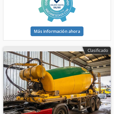
mm Ancho de trabajo mín.: 50 mm Cabina de protección
Cuadro eléctrico Dimensiones totales: 2700 x 1000 x 1250 h
(mm) Peso: 1500 kg Crjdpfewiv Dksx Ah Rof
Más información ahora
Clasificado