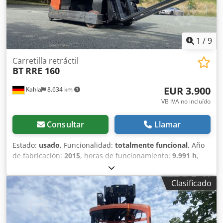
1
/
9
Carretilla retráctil
BT
RRE 160
EUR 3.900
Kahla
8.634 km
VB IVA no incluído
Consultar
Llamar
Estado:
usado
, Funcionalidad:
totalmente funcional
, Año
de fabricación:
2015
, horas de funcionamiento:
9.991 h
,
capacidad de carga:
1.600 kg
, altura de elevación:
7.500
mm
, ascensor libre:
2.000 mm
, tipo de combustible:
Clasificado
eléctrico
, tipo de mástil:
triple
, altura de construcción:
3.300 mm
, longitud de la horquilla:
1.150 mm
, tipo de
accionamiento:
Elektro
, Apilador de mástil retráctil Tipo de
mástil: triplex Csdpfxjzmkqks Acnsrf Estado técnico: muy