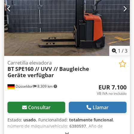
construcción de la batería: 2017 Descripción: BT SPE 160
No.: M0535 Año de construcción: 2017 Horas de
funcionamiento: 5.981 El dispositivo es visualmente y
técnicamente en buenas condiciones. Sujeto a errores y
venta previa. Si no ha encontrado su camión, póngase en
contacto con nosotros. Tenemos una gran selección de
otros camiones en el sitio. Servo, plataforma (plegable)
Credpfx Acjuhwtajnof
1
/
3
Carretilla elevadora
BT
SPE160 // UVV // Baugleiche
Geräte verfügbar
EUR 7.100
Düsseldorf
8.309 km
VB IVA no incluído
Consultar
Llamar
Estado:
usado
, Funcionalidad:
totalmente funcional
,
número de máquina/vehículo:
6380597
, Año de
fabricación:
2015
, horas de funcionamiento:
1.164 h
,