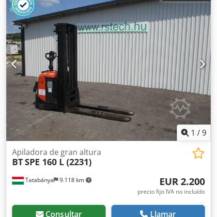
1
/
9
Apiladora de gran altura
BT
SPE 160 L (2231)
EUR 2.200
Tatabánya
9.118 km
precio fijo IVA no incluído
Consultar
Llamar