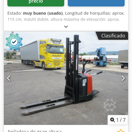
precio
Estado:
muy bueno (usado)
, Longitud de horquillas: aprox.
115 cm, mástil doble, altura máxima de elevación: aprox.
320 cm, capacidad máxima de carga: aprox. 1000 kg, peso
sin batería: aprox. 1040 kg, año de fabricación: 2018,
Clasificado
defectos conocidos: la horquilla no eleva y la batería está
descargada. Apilador de gran elevación BT SPE 200 DN.
Codpfx Acjyu Tfbsnsrf
1
/
7
Apiladora de gran altura