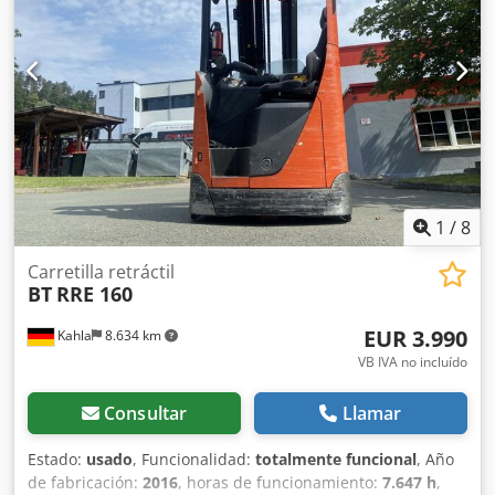
bueno Voltaje de la batería: 48 V Horquilla retráctil,
desplazador lateral, dispositivo de ajuste de horquillas, 3.ª
válvula, 4.ª válvula, elevación de mástil completa,
certificado CE.
1
/
8
Carretilla retráctil
BT
RRE 160
EUR 3.990
Kahla
8.634 km
VB IVA no incluído
Consultar
Llamar
Estado:
usado
, Funcionalidad:
totalmente funcional
, Año
de fabricación:
2016
, horas de funcionamiento:
7.647 h
,