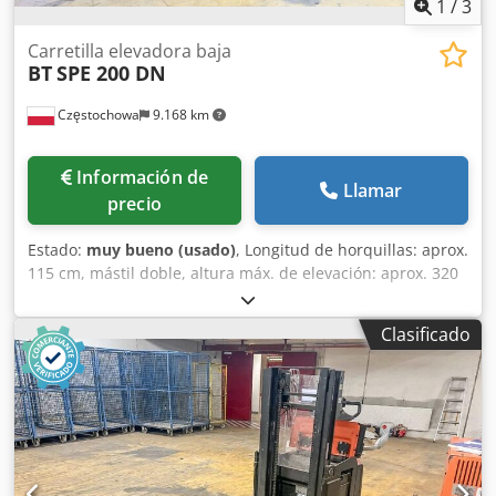
1
/
3
Carretilla elevadora baja
BT
SPE 200 DN
Częstochowa
9.168 km
Información de
Llamar
precio
Estado:
muy bueno (usado)
, Longitud de horquillas: aprox.
115 cm, mástil doble, altura máx. de elevación: aprox. 320
cm, carga máx.: aprox. 1000 kg, peso sin batería: 955 kg,
año de fabricación: 2017. Apilador de gran elevación BT
Clasificado
SPE 200 DN Credpfx Acsyu Td Donof