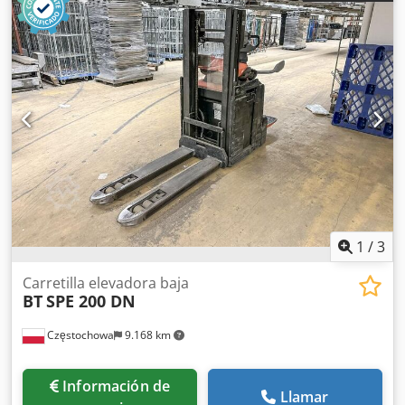
Apilador de gran elevación BT SPE 200 DN. Csdpfxjyu Tbpo
Acnsrf
1
/
3
Carretilla elevadora baja
BT
SPE 200 DN
Częstochowa
9.168 km
Información de
Llamar