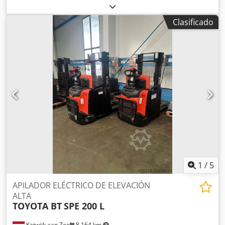
capacidad de carga:
1.600 kg
, altura de elevación:
7.500
mm
, ascensor libre:
2.000 mm
, tipo de combustible:
Clasificado
eléctrico
, tipo de mástil:
triple
, altura de construcción:
3.300 mm
, longitud de la horquilla:
1.150 mm
, tipo de
accionamiento:
Elektro
, Carretilla elevadora de mástil
retráctil Tipo de mástil: tríplex Estado técnico: muy bueno
Neumáticos delanteros, tipo: macizos Neumáticos
traseros, tipo: macizos Codpfx Aszmkqdscnorf Voltaje de la
batería: 48 V Año de fabricación de la batería: 2016
Horquilla retráctil, desplazador lateral, dispositivo de
ajuste de horquillas, tercera válvula, cuarta válvula.
1
/
5
APILADOR ELÉCTRICO DE ELEVACIÓN
ALTA
TOYOTA BT
SPE 200 L
Katwijk aan Zee
8.164 km