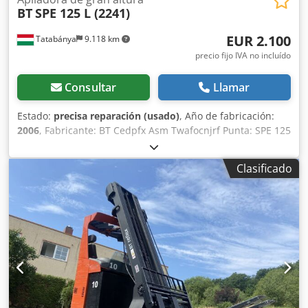
BT
SPE 125 L (2241)
EUR 2.100
Tatabánya
9.118 km
precio fijo IVA no incluído
Consultar
Llamar
Estado:
precisa reparación (usado)
, Año de fabricación:
2006
, Fabricante: BT Cedpfx Asm Twafocnjrf Punta: SPE 125
L Capacidad de carga: 1250 kg Longitud de la horquilla:
1600 mm Año de fabricación: 2006 Sin cargador ¡¡¡La
Clasificado
batería debe ser reemplazada/reparada!!!