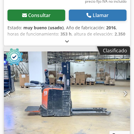
precio fijo IVA no incluído
Consultar
Llamar
Estado:
muy bueno (usado)
, Año de fabricación:
2016
,
horas de funcionamiento:
353 h
, altura de elevación:
2.350
mm
, tipo de combustible:
eléctrico
, tipo de mástil:
dúplex
,
longitud de la horquilla:
1.200 mm
, altura total:
1.870 mm
,
Clasificado
color:
otro
, MMA: 2.060 kg Cedpszqv Agsfx Acnsrf
Capacidad de carga: 1.200 kg ¡POCAS HORAS DE USO!
NUEVAS CELDAS DE BATERÍA DE 24 V, 5 PzB, 430 Ah con
sistema de llenado centralizado, cargador de alta
frecuencia de 220 V, horquillas telescópicas de 1200-2000
mm, mástil de elevación, sistema de ajuste lateral de las
horquillas, dirección asistida, plataforma abatible, ¡en
buen estado!