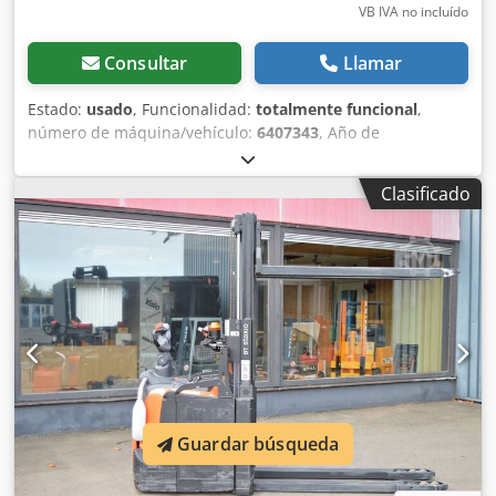
VB IVA no incluído
Consultar
Llamar
Estado:
usado
, Funcionalidad:
totalmente funcional
,
número de máquina/vehículo:
6407343
, Año de
fabricación:
2016
, horas de funcionamiento:
979 h
,
capacidad de carga:
1.600 kg
, altura de elevación:
5.400
Clasificado
mm
, ascensor libre:
1.820 mm
, tipo de combustible:
eléctrico
, tipo de mástil:
triple
, altura de construcción:
2.362 mm
, longitud de la horquilla:
1.150 mm
, tipo de
accionamiento:
Elektro
, Apilador eléctrico Número de
chasis: 6407343 Centro de carga: 600 mm Tipo de mástil:
Triplex Estado: Listo para usar y totalmente funcional
Estado técnico: Muy bueno Tipo de neumáticos delanteros:
Goma maciza Tipo de neumáticos traseros: Goma maciza
Voltaje de batería: 24V Tipo de batería: PzS Codpfjy Sdgfsx
Acnerf Descripción: Mantenimiento realizado y nueva
inspección UVV
Guardar búsqueda