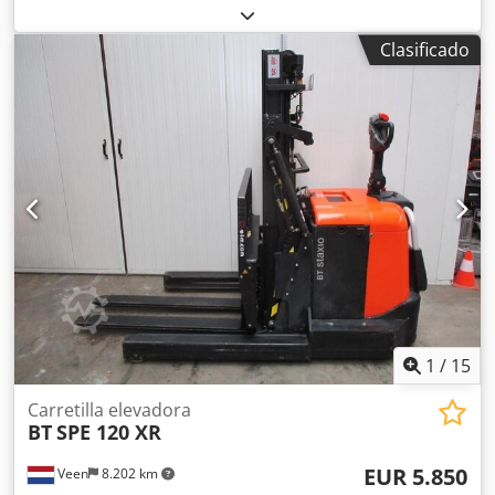
kg
, tipo de combustible:
eléctrico
, Fabricante + modelo: BT
LWE 160 * EX * Miretti 2G / Zona 1 * ID: 26061.2030
Clasificado
Categoría: Usado Horquillas: 1150 x 570 mm Capacidad:
1600 kg Año: 2018 Horas: 535 horas Batería: Totalmente
NUEVA * 24v / 225ah * Fabricada 04/2026 Opciones: * EX *
MIRETTI E9098 Sistema / Certificado = AR 17 ATEX 016
Codpfezq Um Rjx Acnerf Grupo de gas = IIB Tipo = Cat. 2G
(permitido en ZONA 1 y 2) Clase de temperatura = T4
Puede suministrarse equipado con sistema de pesaje
RAVAS !!!
1
/
15
Carretilla elevadora
BT
SPE 120 XR
EUR 5.850
Veen
8.202 km