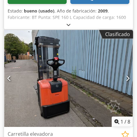
Estado:
bueno (usado)
, Año de fabricación:
2009
,
Fabricante: BT Punta: SPE 160 L Capacidad de carga: 1600
kg Longitud de la horquilla: 1600 mm Año de fabricación:
2009 Crodpfxjlz Nyqe Acnjf Sin cargador ¡¡¡La batería debe
Clasificado
ser reemplazada/reparada!!!
1
/
8
Carretilla elevadora