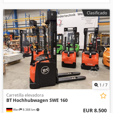
Clasificado
1
/
7
Carretilla elevadora
BT
Hochhubwagen SWE 160
EUR 8.500
Werl
8.388 km