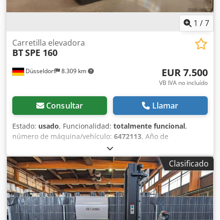
1
/
7
Carretilla elevadora
BT
SPE 160
EUR 7.500
Düsseldorf
8.309 km
VB IVA no incluído
Consultar
Llamar
Estado:
usado
, Funcionalidad:
totalmente funcional
,
número de máquina/vehículo:
6472113
, Año de
fabricación:
2017
, horas de funcionamiento:
5.981 h
,
capacidad de carga:
1.600 kg
, altura de elevación:
4.500
Clasificado
mm
, ascensor libre:
1.500 mm
, tipo de combustible:
eléctrico
, tipo de mástil:
triple
, altura de construcción:
2.070 mm
, longitud de la horquilla:
1.150 mm
, tipo de
accionamiento:
Elektro
, Carretilla elevadora Número de
chasis: 6472113 Tipo de mástil: Triplex Estado técnico:
bueno Voltios de la batería: 24V Batería Ah: 300Ah Año de