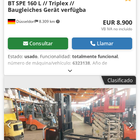
BT
SPE 160 L // Triplex //
Baugleiches Gerät verfügba
EUR 8.900
Düsseldorf
8.309 km
VB IVA no incluído
Consultar
Llamar
Estado:
usado
, Funcionalidad:
totalmente funcional
,
número de máquina/vehículo:
6323138
, Año de
fabricación:
2014
, horas de funcionamiento:
2.407 h
,
capacidad de carga:
1.600 kg
, altura de elevación:
4.400
Clasificado
mm
, ascensor libre:
1.750 mm
, tipo de combustible:
eléctrico
, tipo de mástil:
triple
, altura de construcción:
2.050 mm
, longitud de la horquilla:
1.150 mm
, tipo de
accionamiento:
Elektro
, Carretilla elevadora Número de
chasis: 6323138 Crjdpfx Asuhwukocnsf Tipo de mástil:
Triplex Estado: Listo para su uso y completamente
funcional Estado técnico: bueno Voltios de la batería: 24V
Batería Ah: 265Ah Año de construcción de la batería: 2014
Descripción: BT SPE 160 L No.: M0408 Año de construcción: