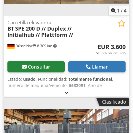
1
/
4
Carretilla elevadora
BT
SPE 200 D // Duplex //
Initialhub // Plattform //
EUR 3.600
Düsseldorf
8.309 km
VB IVA no incluído
Consultar
Llamar
Estado:
usado
, Funcionalidad:
totalmente funcional
,
número de máquina/vehículo:
6632091
, Año de
fabricación:
2018
, horas de funcionamiento:
5.098 h
,
capacidad de carga:
2.000 kg
, altura de elevación:
2.640
Clasificado
mm
, ascensor libre:
1.450 mm
, tipo de combustible:
eléctrico
, tipo de mástil:
dúplex
, altura de construcción:
1.850 mm
, longitud de la horquilla:
1.200 mm
, tipo de
accionamiento:
Elektro
, transpaleta Número de chasis:
6632091 Tipo de mástil: Dúplex Condición: Listo para usar