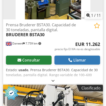
1
/
11
Prensa Bruderer BSTA30. Capacidad de
30 toneladas, pantalla digital.
BRUDERER
BSTA30
EUR 11.262
Darwen
7.759 km
precio fijo El IVA no es desglosable
Consultar
Llamar
Estado:
usado
, Prensa Bruderer BSTA30. Capacidad de 30
toneladas, pantalla digital. Rango variable de 100–600
rpm. Ajuste de carrera 8–40 mm. Ajuste del ariete 40 mm.
Motor principal de 5,5 kW. Ancho máximo de material 120
Clasificado
mm. Espesor máximo de material 3 mm. Dkodpsx Sr Nbsfx
Aphor