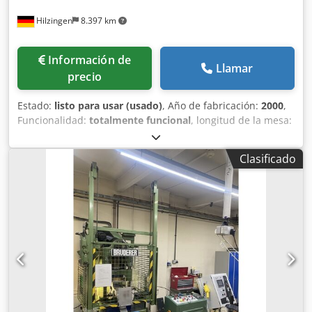
Hilzingen
8.397 km
Información de
Llamar
precio
Estado:
listo para usar (usado)
, Año de fabricación:
2000
,
Funcionalidad:
totalmente funcional
, longitud de la mesa:
950 mm
, ancho de la mesa:
650 mm
, fuerza de prensado:
50 t
, carrera:
51 mm
, Bruderer BSTA 50UL, - Mesa de 950
Clasificado
mm - La máquina se somete a una revisión mecánica
parcial Dodpfx Apozkkxcshjkr - BBV 202/120 ¡Póngase en
contacto con nosotros para obtener una oferta detallada!