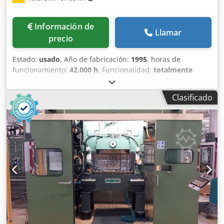
Información de
Llamar
precio
Estado:
usado
, Año de fabricación:
1995
, horas de
funcionamiento:
42.000 h
, Funcionalidad:
totalmente
funcional
, número de máquina/vehículo:
10317
, La BSTA
50UL es una prensa de estampación de precisión de alta
Clasificado
velocidad de Bruderer, con una fuerza nominal de 500 kN
(50 toneladas). Está diseñada para la producción continua
con herramientas de conformado en secuencia, con un
número variable de carreras, de 100 a 1.120 carreras por
minuto. La prensa está equipada con un alimentador de
banda Bruderer BBV 202/120, que procesa anchos de
banda de hasta 203 mm y espesores de material de hasta
2 mm. La carrera es ajustable entre 16 y 51 mm, y la altura
de entrada de la banda entre 50 y 140 mm, para adaptarse
a diferentes herramientas y perfiles de material. Fuerza
nominal: 500 kN (50 toneladas) Control de herramientas:
Unidor Número de carreras: 100–1120 carreras por minuto