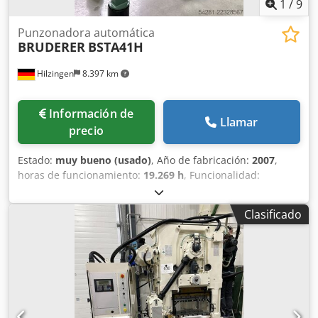
1
/
9
Punzonadora automática
BRUDERER
BSTA41H
Hilzingen
8.397 km
Información de
Llamar
precio
Estado:
muy bueno (usado)
, Año de fabricación:
2007
,
horas de funcionamiento:
19.269 h
, Funcionalidad:
totalmente funcional
, BSTA 41, con BBV 2x 202/120 +
AS120 Revisada por completo por Bruderer Suiza en 2007
Clasificado
Cumple con la normativa CE Dkodpszlqi Dsfx Aphor
¡Póngase en contacto con nosotros!