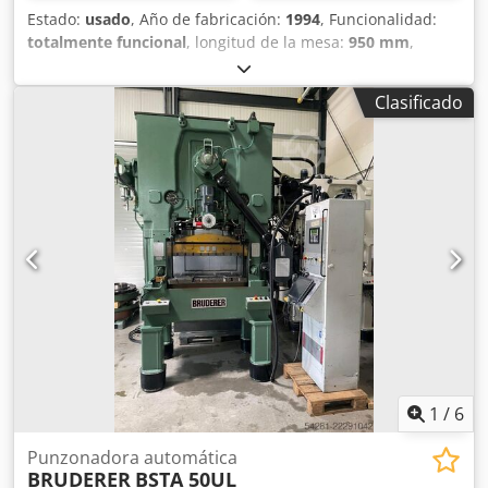
Estado:
usado
, Año de fabricación:
1994
, Funcionalidad:
totalmente funcional
, longitud de la mesa:
950 mm
,
ancho de la mesa:
650 mm
, fuerza de prensado:
50 t
,
carrera:
51 mm
, Bruderer BSTA 50EL, Dsdpfxezkk Aze
Clasificado
Aphskr - Mesa de 950 mm - La máquina se someterá a una
revisión mecánica parcial - BBV 202/120 ¡Póngase en
contacto con nosotros para obtener una oferta detallada!
1
/
6
Punzonadora automática
BRUDERER
BSTA 50UL