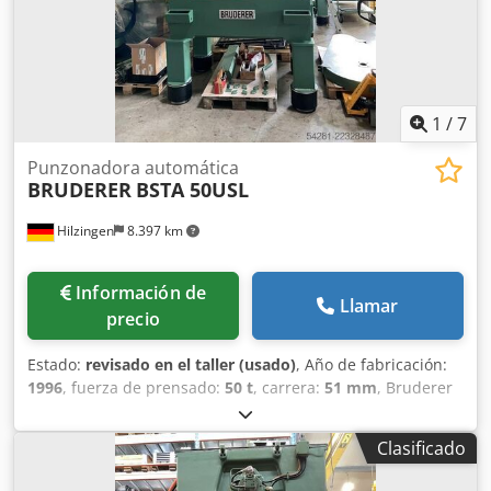
1
/
7
Punzonadora automática
BRUDERER
BSTA 50USL
Hilzingen
8.397 km
Información de
Llamar
precio
Estado:
revisado en el taller (usado)
, Año de fabricación:
1996
, fuerza de prensado:
50 t
, carrera:
51 mm
, Bruderer
BSTA 50USL, - Mesa de 1100 mm - La máquina está en
proceso de reacondicionamiento, con un nuevo sistema de
Clasificado
control. - El avance puede ser mediante sistema BBV o
servomotor, a elección. ¡Póngase en contacto con nosotros