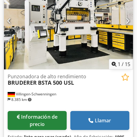
1
/
15
Punzonadora de alto rendimiento
BRUDERER
BSTA 500 USL
Villingen-Schwenningen
8.385 km
Información de
Llamar
precio
Estado:
listo para usar (usado)
, Año de fabricación:
1995
,