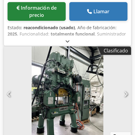
Información de
Llamar
precio
Estado:
reacondicionado (usado)
, Año de fabricación:
2025
, Funcionalidad:
totalmente funcional
, Suministrador
de rodillos Bruderer, BBV 202/120, sentido de avance de la
banda de izquierda a derecha, para montaje en prensas
Clasificado
automáticas BSTA 25/250 o BSTA 50/500 Dsdpfx
Aszlqkbjphjkr Longitud de avance 0-120 mm Ancho de
rodillo 120 mm Ancho máximo de banda 203 mm Espesor
máximo de banda 6 mm Ajuste motorizado de la longitud
de avance, Reacondicionado en 2025. Disponible de
inmediato. También disponemos en stock de otros tipos de
alimentadores, como BBV 190/85, BBV 195/85, BBV 205/120,
BBV 320/200, etc. ¡Contáctenos para más información!