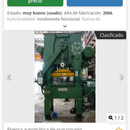
precio
Estado:
muy bueno (usado)
, Año de fabricación:
2006
,
Funcionalidad:
totalmente funcional
, fuerza de
punzonado:
25 t
, Bruderer BSTA 250-75B con BBV 190/85H
- Control tipo B - Mesa de 750 mm - Carrera ajustable de
Clasificado
13 a 38 mm - Documentación completa - Máquina
revisada/reacondicionada, ¡en muy buen estado! ¡Póngase
en contacto con nosotros! Dkjdpfxjzlqhmo Apher
1
/
2
Prensa automática de punzonado