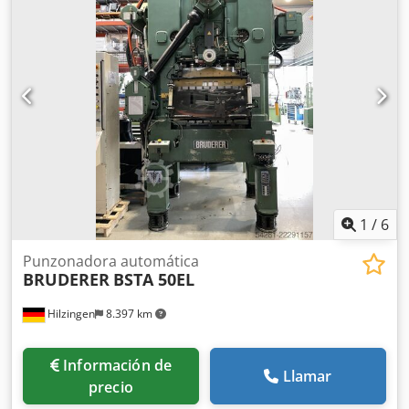
para recibir una oferta detallada! Dodpfxszlqgie Aphekr
1
/
6
Punzonadora automática
BRUDERER
BSTA 50EL
Hilzingen
8.397 km
Información de
Llamar
precio