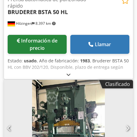
rápido
BRUDERER
BSTA 50 HL
Hilzingen
8.397 km
Información de
Llamar
precio
Estado:
usado
, Año de fabricación:
1983
, Bruderer BSTA 50
HL con BBV 202/120, Disponible, plazo de entrega según
consulta. Posibilidad de certificación CE. ¡Póngase en
contacto con nosotros! Dedezlqg Aepfx Aphokr
Clasificado