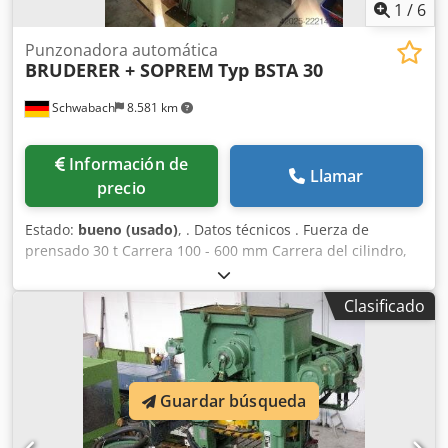
1
/
6
Punzonadora automática
BRUDERER + SOPREM
Typ BSTA 30
Schwabach
8.581 km
Información de
Llamar
precio
Estado:
bueno (usado)
, . Datos técnicos . Fuerza de
prensado 30 t Carrera 100 - 600 mm Carrera del cilindro,
ajustable 8 - 40 mm Altura de montaje 200 mm . Djdjzg
Tfkopfx Aphokr Varios carretes en stock hasta 300 kg . .
Clasificado
Compra en curso de máquinas alemanas usadas sin
control NV o CNC
Guardar búsqueda