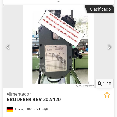
(fabricación bajo pedido): Prensa troqueladora automática
de alta velocidad BSTA 60 – Retrofit / Revisión general
Clasificado
Conversión a accionamiento eléctrico y nuevo sistema de
control por PC Unidor. Dksdpfx Ajzlqlfophsr Posibilidad de
ampliar el espacio de montaje de la herramienta.
Consúltenos para obtener ofertas detalladas.
1
/
8
Alimentador
BRUDERER
BBV 202/120
Hilzingen
8.397 km