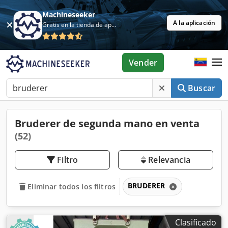
Machineseeker
A la aplicación
Gratis en la tienda de aplicaciones
Vender
Buscar
Bruderer de segunda mano en venta
(52)
Filtro
Relevancia
BRUDERER
Eliminar todos los filtros
Clasificado