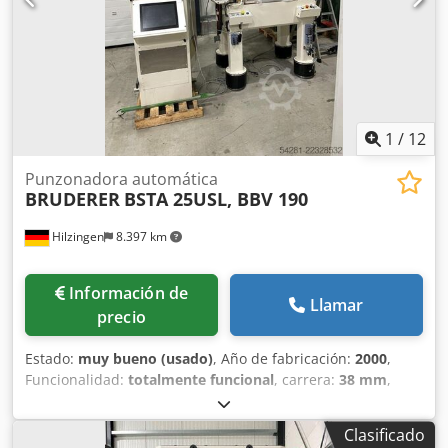
1
/
12
Punzonadora automática
BRUDERER
BSTA 25USL, BBV 190
Hilzingen
8.397 km
Información de
Llamar
precio
Estado:
muy bueno (usado)
, Año de fabricación:
2000
,
Funcionalidad:
totalmente funcional
, carrera:
38 mm
,
tensión de entrada:
400 V
, fuerza de punzonado:
25 t
,
Bruderer BSTA 25USL con BBV 190/85 - Mesa de 750 mm
Clasificado
Dkodpfxezlqhyo Aphor - Carrera ajustable de 13 a 38 mm -