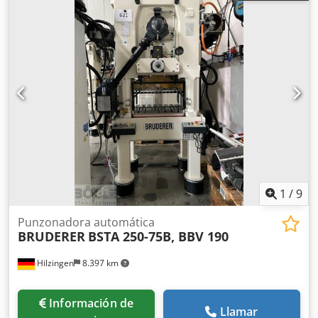
Documentación completa - Cabina insonorizada - Máquina
revisada/reparada, en muy buen estado. ¡Póngase en
contacto con nosotros!
1
/
9
Punzonadora automática
BRUDERER
BSTA 250-75B, BBV 190
Hilzingen
8.397 km
Información de
Llamar