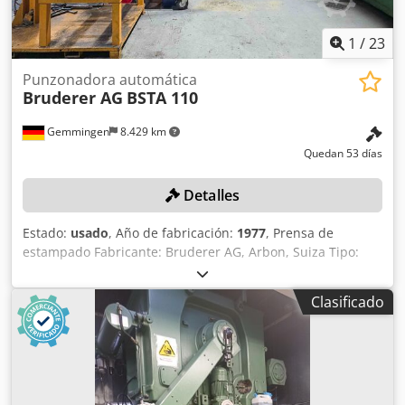
1
/
23
Punzonadora automática
Bruderer AG
BSTA 110
Gemmingen
8.429 km
Quedan 53 días
Detalles
Estado:
usado
, Año de fabricación:
1977
, Prensa de
estampado Fabricante: Bruderer AG, Arbon, Suiza Tipo:
BSTA 110 Número de serie: 4343 Año de fabricación: 1977
Fuerza de la prensa: 110 toneladas Frecuencia de carrera:
Clasificado
100–850 carreras/min Carrera (ajustable): 16, 19, 26, 35,
43, 51, 58, 64, 70, 75 mm Ajuste del carro: 89 mm Ancho
máximo de instalación de la herramienta: 1.170 mm Ancho
máximo de paso de la banda: 400 mm Altura del paso de
la banda por encima de la placa de sujeción: 80–180 mm
Abertura de la mesa: 1.120 x 400 mm Carga conectada: 50