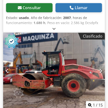
Consultar
Llamar
Estado:
usado
, Año de fabricación:
2007
, horas de
funcionamiento:
1.680 h
, Peso en vacío: 2.586 kg Dcsdpfx
Apszb I Tmj Hok Dimensiones (lxanxal): 248 x 128 x 180 cm
Ubicación: El Burgo de Ebro (Zaragoza) El BOMAG
Clasificado
BW120AD4 es ideal para tareas de compactación ligera en
obras urbanas o mantenimiento de carreteras. Buena
maniobrabilidad, controles sencillos y funcionamiento
correcto. Se presenta en estado operativo, preparado para
trabajar desde el primer día. Perfecto para optimizar tu
inversión con maquinaria de segunda mano. Peso de
servicio: 2.580 kg Tipología: Ligera Anchura de tambor:
1.200 mm Diámetro de tambor: 700 mm Capacidad de
depósito: 40 l CE
1
/
15