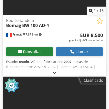
1
/
15
Rodillo tándem
Bomag
BW 100 AD-4
EUR 8.500
Francia
7.878 km
precio fijo IVA no incluído
Consultar
Llamar
Estado:
usado
, Año de fabricación:
2007
, horas de
funcionamiento:
2.979 h
, 2007 | Bomag BW 100 AD-4 |
Rodillo tándem usado | 2979 horas 📍Ubicación: Francia 🚛
Entrega disponible a su destino; ¡utilice nuestra
Clasificado
calculadora de envío para estimar los costes de transporte!
💰 Compre ahora por 8500 EUR o haga una oferta. El pago
contra entrega está disponible por una tarifa asequible
(sujeto a aprobación)* 👷‍♂️ Inspeccionado por un experto
independiente 43 puntos de inspección, 41 aprobados ✅,
2 con imperfecciones ℹ️, 0 problemas ⚠️ 📌 Comentario del