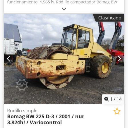
funcionamiento:
1.565 h
, Rodillo compactador Bomag BW
154 AP-4 AM, año de fabricación: 2014, horas de
funcionamiento: solo 1565 h, motor: Kubota [55,4 kW/75
Clasificado
CV], sistema Asphalt Manager 2, distribuidor de asfalto
Bomag, cortador de asfalto lateral derecho, peso: 7300 kg,
tambor de superficie lisa, buen estado, listo para su uso
inmediato. Si lo desea, le ofrecemos una propuesta de
arrendamiento o financiación. El Sr. Mihm (teléfono: )
estará encantado de atenderle. Encontrará más
información en nuestra página web. Salvo errores y venta
previa. Posibilidad de alquiler. = Más información = Dodpfx
Ajzpdh Usp Heck Póngase en contacto con Tobias Ebert
para obtener más información.
1
/
14
Rodillo simple
Bomag
BW 225 D-3 / 2001 / nur
3.824h! / Variocontrol