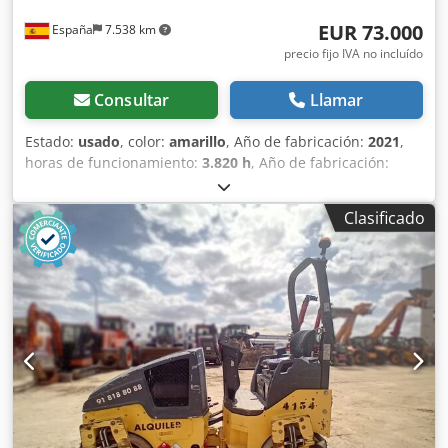
propietarios y operadores de maquinaria – fácilmente
EUR 73.000
España
7.538 km
accesibles en nuestra plataforma.
precio fijo IVA no incluído
Consultar
Llamar
Estado:
usado
, color:
amarillo
, Año de fabricación:
2021
,
horas de funcionamiento:
3.820 h
, Año de fabricación:
2021 Peso en vacío: 16.000 kg Dimensiones (lxanxal): 622 x
230 x 299 cm Tipo de motor: Deutz DEUTZ TCD4.1 L-4
Clasificado
Dodpox Sqhisfx Ap Hsck Ubicación: Sagunto (Valencia)
Rodillo de compactación usado, de hombre sentado marca
Bomag , modelo BW216 D5 . Se trata de una apisonadora
de ruedas y un solo tambor de 16 toneladas. Este versátil
compactador se adapta sin problema a cualquier lugar del
trabajo, proporcionando resultados de compactación y
apisonamiento líderes del sector en obras pequeñas o
medianas, en trabajos de construcción de infraestructura
de transporte como carreteras o construcción de edificios.
El rodillo compactador de ocasión BW216 D5 tiene un peso
de 15.990 kg. y una anchura de tambor de 2,13 m. Ancho