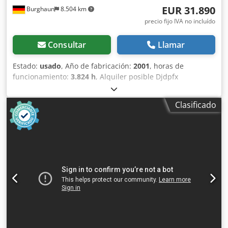
EUR 31.890
Burghaun
8.504 km
precio fijo IVA no incluído
Consultar
Llamar
Estado:
usado
, Año de fabricación:
2001
, horas de
funcionamiento:
3.824 h
, Alquiler posible Djdpfx
Aozpdhzep Hjck = Más información = Póngase en contacto
con Tobias Ebert para obtener más información.
Clasificado