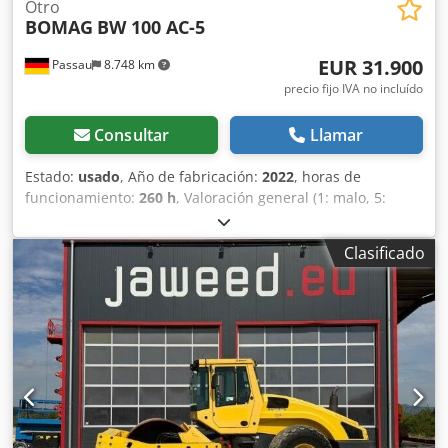
Otro
BOMAG
BW 100 AC-5
EUR 31.900
Passau
8.748 km
precio fijo IVA no incluído
Consultar
Llamar
Estado:
usado
, Año de fabricación:
2022
, horas de
funcionamiento:
260 h
, Valoración general (1: malo, 5:
como nuevo): Muy bien. ---- Nuevo, cumple con las normas
de seguridad laboral (UVV) y está listo para su uso
Clasificado
inmediato. Dcedpfxjzkzzno Ap Hek Aproximadamente 260
horas de funcionamiento; peso operativo: 2400 kg; ancho
de trabajo: 1000 mm; motor diésel Kubota, norma de
emisiones Stage V / TIER4f; cuatro ruedas de goma con
banda de rodadura lisa en la parte trasera; transmisión
hidrostática para la conducción y la vibración; 2
rascadores por rodillo, con pre-tensión por resorte y
plegables; pulverización a presión con control de
intervalos; palanca multifunción para la conducción;