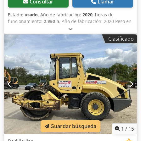
Consultar
Llamar
Estado:
usado
, Año de fabricación:
2020
, horas de
funcionamiento:
2.960 h
, Año de fabricación: 2020 Peso en
vacío: 16.000 kg Dimensiones (lxanxal): 622 x 230 x 299 cm
Tipo de motor: Deutz DEUTZ TCD4.1 L-4 Ubicación: El Burgo
Clasificado
de Ebro (Zaragoza) Rodillo de compactación usado, de
hombre sentado marca Bomag , modelo BW216 D5 . Se
trata de una apisonadora de ruedas y un solo tambor de
16 toneladas. Este versátil compactador se adapta sin
problema a cualquier lugar del trabajo, proporcionando
resultados de compactación y apisonamiento líderes del
sector en obras pequeñas o medianas, en trabajos de
construcción de infraestructura de transporte como
carreteras o construcción de edificios. El rodillo
compactador de ocasión BW216 D5 tiene un peso de
15.990 kg. y una anchura de tambor de 2,13 m. Ancho de
tambor: 2.130 mm Diámetro de tambor: 1.500 mm
Capacidad de depósito: 250 l Amplitud: 2,10/1,10 mm
Guardar búsqueda
Dcjdoxqfdtopfx Ap Hok CE
1
/
15