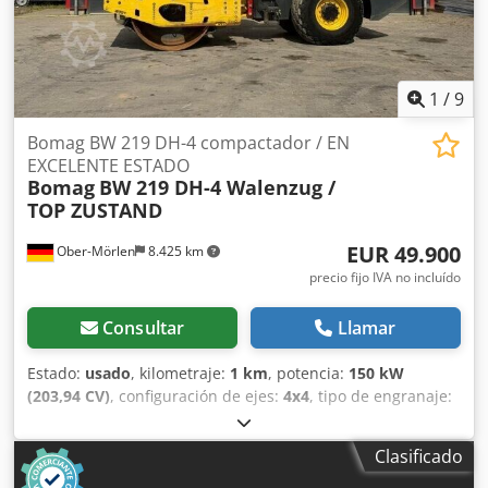
pantalla multifunción que incluye contador de horas de
funcionamiento; indicador del nivel de agua; botón de
parada de emergencia; control de vibración inteligente;
compartimento de almacenamiento integrado; asiento del
conductor ajustable; interruptor de contacto del asiento;
1
/
9
protección antivandálica; enchufe de 12 V; iluminación de
trabajo delantera/trasera; dispositivo de advertencia de
Bomag BW 219 DH-4 compactador / EN
marcha atrás; capó con cierre, fabricado con material
EXCELENTE ESTADO
Bomag
BW 219 DH-4 Walenzug /
compuesto; ojales de amarre galvanizados; sistema de
TOP ZUSTAND
suspensión de un solo punto.
EUR 49.900
Ober-Mörlen
8.425 km
precio fijo IVA no incluído
Consultar
Llamar
Estado:
usado
, kilometraje:
1 km
, potencia:
150 kW
(203,94 CV)
, configuración de ejes:
4x4
, tipo de engranaje:
automático
, Año de fabricación:
2013
, Peso en vacío:
19.200 kg Dcedpfx Ajzgthljp Hok Carga útil: 1.730 kg Peso
Clasificado
máximo autorizado: 20.930 kg Para obtener más
información, póngase en contacto con Emal Jaweed.