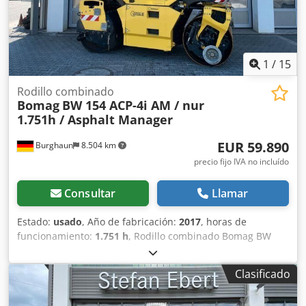
1
/
15
Rodillo combinado
Bomag
BW 154 ACP-4i AM / nur
1.751h / Asphalt Manager
EUR 59.890
Burghaun
8.504 km
precio fijo IVA no incluído
Consultar
Llamar
Estado:
usado
, Año de fabricación:
2017
, horas de
funcionamiento:
1.751 h
, Rodillo combinado Bomag BW
154 ACP-4i AM, año de fabricación: 2017, horas de
funcionamiento: solo 1.751 horas, motor: Kubota [55,4
Clasificado
kW/75 CV], sistema Asphalt Manager 2, cortadora de
asfalto a ambos lados, peso: 7.400 kg, tambor con