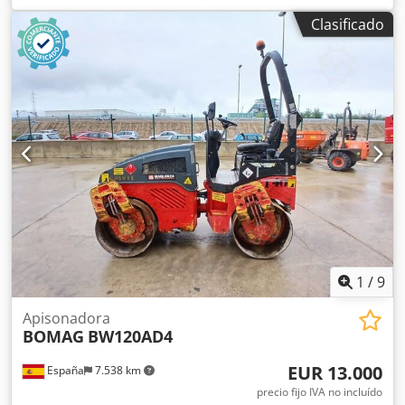
Burgo de Ebro (Zaragoza) Rodillo de compactación usado,
Clasificado
de hombre sentado marca Bomag , modelo BW216 D5 . Se
trata de una apisonadora de ruedas y un solo tambor de
16 toneladas. Este versátil compactador se adapta sin
problema a cualquier lugar del trabajo, proporcionando
resultados de compactación y apisonamiento líderes del
sector en obras pequeñas o medianas, en trabajos de
construcción de infraestructura de transporte como
carreteras o construcción de edificios. El rodillo
compactador de ocasión BW216 D5 tiene un peso de
15.990 kg. y una anchura de tambor de 2,13 m. Djdpezi Eb
Njfx Ap Hsck precio: PRECIO A CONSULTAR Ancho de
tambor: 2.130 mm Diámetro de tambor: 1.500 mm
Capacidad de depósito: 250 l Amplitud: 2,10/1,10 mm CE
1
/
9
Apisonadora
BOMAG
BW120AD4
EUR 13.000
España
7.538 km
precio fijo IVA no incluído