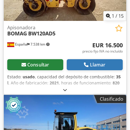
de tambor: 2.130 mm Diámetro de tambor: 1.500 mm
Capacidad de depósito: 250 l Amplitud: 2,10/1,10 mm CE
1
/
15
Apisonadora
BOMAG
BW120AD5
EUR 16.500
España
7.538 km
precio fijo IVA no incluído
Consultar
Llamar
Estado:
usado
, capacidad del depósito de combustible:
35
l
, Año de fabricación:
2021
, horas de funcionamiento:
820
h
, Peso en vacío: 2.700 kg Dimensiones (lxanxal): 253 x 127
x 257 cm Ubicación: Casarrubios del monte (Toledo) El
Clasificado
BOMAG BW120AD5 es ideal para tareas de compactación
ligera en obras urbanas o mantenimiento de carreteras.
Buena maniobrabilidad, controles sencillos y
funcionamiento correcto. Se presenta en estado operativo,
preparado para trabajar desde el primer día. Perfecto para