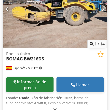
optimizar tu inversión con maquinaria de segunda mano.
Tipología: Ligera Anchura de tambor: 1.200 mm Diámetro
de tambor: 700 mm Djdpsy Iz A Ajfx Ap Heck Capacidad de
depósito: 35 l CE
1
/
14
Rodillo único
BOMAG
BW216D5
España
7.538 km
Información de
Llamar
precio
Estado:
usado
, Año de fabricación:
2022
, horas de
funcionamiento:
4.140 h
, Peso en vacío: 16.000 kg
Dimensiones (lxanxal): 622 x 230 x 299 cm Ubicación: El