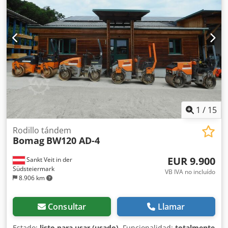
1
/
15
Rodillo tándem
Bomag
BW120 AD-4
EUR 9.900
Sankt Veit in der
Südsteiermark
VB IVA no incluído
8.906 km
Consultar
Llamar
Estado:
listo para usar (usado)
, Funcionalidad:
totalmente