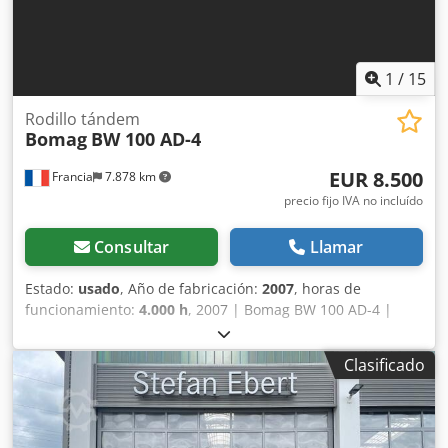
1
/
15
Rodillo tándem
Bomag
BW 100 AD-4
EUR 8.500
Francia
7.878 km
precio fijo IVA no incluído
Consultar
Llamar
Estado:
usado
, Año de fabricación:
2007
, horas de
funcionamiento:
4.000 h
, 2007 | Bomag BW 100 AD-4 |
Rodillo tándem usado | 4000 horas 📍 Ubicación: Francia
🚛 Entrega disponible en su destino: ¡Utilice nuestra
Clasificado
calculadora de envío para estimar los costes de transporte!
💰 Compre ahora por 8500 EUR o haga una oferta. Pago
contra entrega disponible por una tarifa asequible (sujeto
a aprobación)* 👷‍♂️ Inspeccionado por un experto