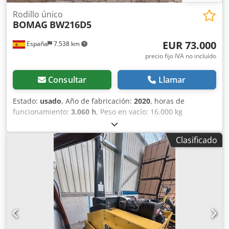
Rodillo único
BOMAG
BW216D5
EUR 73.000
España
7.538 km
precio fijo IVA no incluído
Consultar
Llamar
Estado:
usado
, Año de fabricación:
2020
, horas de
funcionamiento:
3.060 h
, Peso en vacío: 16.000 kg
Dimensiones (lxanxal): 622 x 230 x 299 cm Tipo de motor:
Deutz DEUTZ TCD4.1 L-4 = Más opciones y accesorios = -
Clasificado
Calefacción del asiento = Comentarios = Ubicación:
Cabanillas del campo (Guadalajara) Rodillo de
compactación usado, de hombre sentado marca Bomag
Dcedpfx Asygu Rvjp Hok , modelo BW216 D5 . Se trata de
una apisonadora de ruedas y un solo tambor de 16
toneladas. Este versátil compactador se adapta sin
problema a cualquier lugar del trabajo, proporcionando
resultados de compactación y apisonamiento líderes del