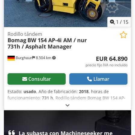
1
/
15
Rodillo tándem
Bomag
BW 154 AP-4i AM / nur
731h / Asphalt Manager
EUR 64.890
Burghaun
8.504 km
precio fijo IVA no incluído
Consultar
Llamar
Estado:
usado
, Año de fabricación:
2018
, horas de
funcionamiento:
731 h
, Rodillo tándem Bomag BW 154 AP-
4 AM, año de fabricación: 2018, horas de funcionamiento:
solo 731 h, motor: Kubota [55,4 kW/75 CV], Asphalt
Manager 2, peso: 7300 kg, banda de rodadura lisa, buen
estado, listo para su uso inmediato. Si lo desea, le
ofreceremos una opción de arrendamiento o financiación.
La subasta con Machineseeker me