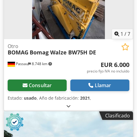
sector en obras pequeñas o medianas, en trabajos de
construcción de infraestructura de transporte como
carreteras o construcción de edificios. El rodillo
compactador de ocasión BW216 D5 tiene un peso de
15.990 kg. y una anchura de tambor de 2,13 m. Ancho de
tambor: 2.130 mm Diámetro de tambor: 1.500 mm
1
/
7
Capacidad de depósito: 250 l Amplitud: 2,10/1,10 mm CE
Otro
BOMAG
Bomag Walze BW75H DE
EUR 6.000
Passau
8.748 km
precio fijo IVA no incluído
Consultar
Llamar
Estado:
usado
, Año de fabricación:
2021
,
Clasificado