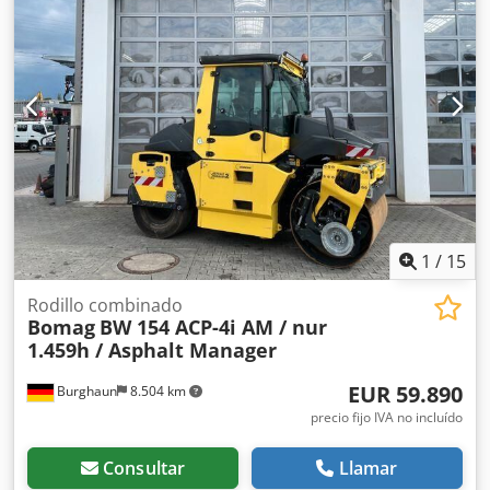
superficie lisa, buen estado, listo para su uso inmediato. Si
lo desea, le ofreceremos una opción de arrendamiento o
financiación. El Sr. Mihm (tel. ) estará encantado de
atenderle. Para obtener más información, visite nuestra
página web. Salvo errores y venta previa. Posibilidad de
alquiler. = Más información = Dcsdpezq Tztsfx Ap Hsk
Póngase en contacto con Tobias Ebert para obtener más
información.
1
/
15
Rodillo combinado
Bomag
BW 154 ACP-4i AM / nur
1.459h / Asphalt Manager
EUR 59.890
Burghaun
8.504 km
precio fijo IVA no incluído
Consultar
Llamar