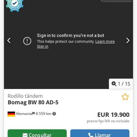
1
/
15
Rodillo tándem
Bomag
BW 80 AD-5
EUR 19.900
Alemania
8.559 km
precio fijo IVA no incluído
Consultar
Llamar