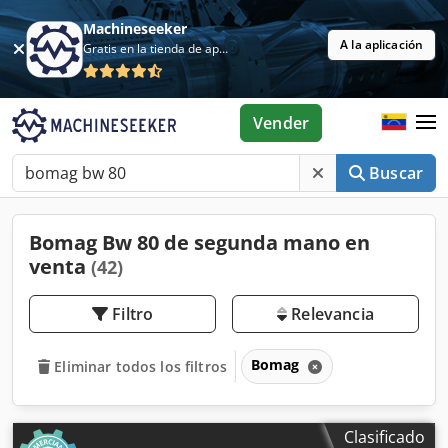
Machineseeker
A la aplicación
Gratis en la tienda de aplicaciones
Vender
Buscar
Bomag Bw 80 de segunda mano en
venta
(42)
Filtro
Relevancia
Bomag
Eliminar todos los filtros
Clasificado