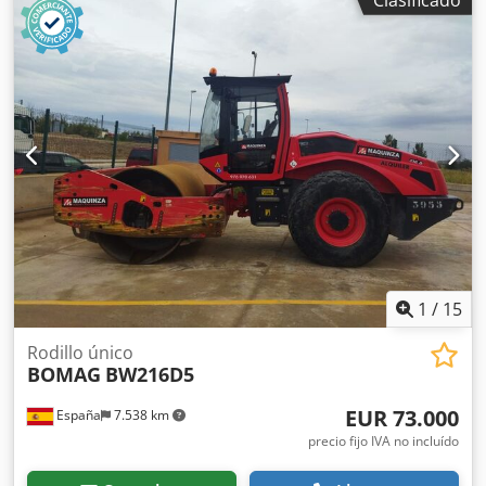
1
/
15
Rodillo único
BOMAG
BW216D5
EUR 73.000
España
7.538 km
precio fijo IVA no incluído