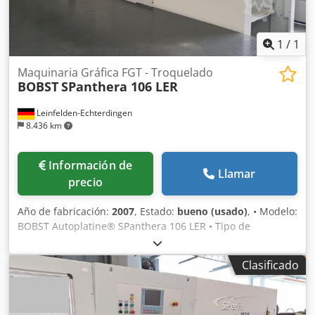
1
/
1
Maquinaria Gráfica FGT - Troquelado
BOBST
SPanthera 106 LER
Leinfelden-Echterdingen
8.436 km
Información de
Llamar
precio
Año de fabricación:
2007
, Estado:
bueno (usado)
, • Modelo:
BOBST Autoplatine® SPanthera 106 LER • Tipo de
máquina: Troqueladora automática de platina plana con
despose y separación de recortes • Fabricante: BOBST •
Clasificado
Categoría: Troqueladora de alto rendimiento para cartón
plegable y embalaje • Año de fabricación: 2007 • Estado de
producción: Máquina conectada y en funcionamiento _____
Formatos y capacidades de sustrato • Tamaño máximo de