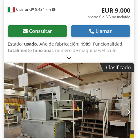
EUR 9.000
Ciserano
8.434 km
precio fijo IVA no incluído
Consultar
Llamar
Estado:
usado
, Año de fabricación:
1989
, Funcionalidad:
totalmente funcional
, número de máquina/vehículo:
030400811
, tipo de corriente de entrada:
CC
, Apilador
HANDYPACK original de Bobst, en buenas condiciones,
Clasificado
usado y revisado, con descarga a la derecha, modificable
también para la izquierda. Disponibilidad inmediata.
Dsdpfx Aiszk Up Eedskr