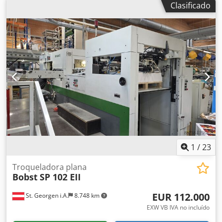
Clasificado
Ancho mínimo: 126mm Velocidad máxima: 400m/min
Cartón compacto hasta 600 g/m². Dkodpexlki Rofx Aidsr
Sistema de fondo automático Expulsor con contador
1
/
23
Troqueladora plana
Bobst
SP 102 EII
EUR 112.000
St. Georgen i.A.
8.748 km
EXW VB IVA no incluído