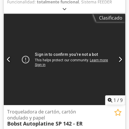
Funcionalidad:
totalmente funcional
, Sistema FEEDER
PLUS Equipo de pinzado regulable en el lado del operador
con referencias Centerline y control de presencia de hojas
Clasificado
Dkjdpfey D Ht Sox Aidsr Equipo de empuje en el lado
opuesto al operador Detector de doble hoja Centrado y
cierre del equipo de troquelado Estación de extracción de
recortes con sujeción rápida de herramienta Salida de
apilado alto Bobst CUBE II Elevado 35 cm Bastidor de
preparación de pliegos fuera de la máquina Formato
máximo: 102x142 cm Formato mínimo: 50x70 cm Gramaje
mínimo de papel: 80 g/m² Peso máximo de cartón: 2.000 g
Espesor máximo de cartón ondulado: 4 mm Velocidad
máxima: 7.000 hojas/hora Presión máxima: 600 toneladas
Disponible septiembre/octubre 2026
1
/
9
Troqueladora de cartón, cartón
ondulado y papel
Bobst
Autoplatine SP 142 - ER