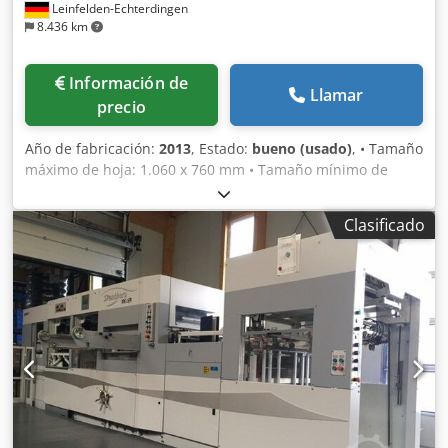
Leinfelden-Echterdingen
8.436 km
Información de
Llamar
precio
Año de fabricación:
2013
, Estado:
bueno (usado)
, • Tamaño
máximo de hoja: 1.060 x 760 mm • Tamaño mínimo de
hoja: 400 x 350 mm • Tamaño máximo de troquelado: 1.060
x 745 mm • Margen de pinzas: 10 mm • Velocidad
Clasificado
mecánica máxima: 7.700 hojas/hora • Gama de papel: o
Cartulina: 90–2.000 g/m² Dksdpew E Iumjfx Aidjr o Cartón
ondulado: hasta 4 mm (dependiendo del canal) • Fuerza de
troquelado: 260 toneladas • Altura de pila
(alimentador/entrega): o Alimentador: hasta 1.350 mm o
Entrega: hasta 1.150 mm • Tipo de alimentador: Non-stop •
Tipo de entrega: Non-stop • Sistema de registro: Alineación
óptica y mecánica de hojas • Tamaño de la plancha de
troquelado: 1.080 x 760 mm