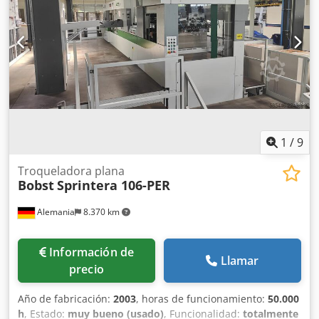
no utilizada Velocidad máxima: 4000 hojas/hora
1
/
9
Troqueladora plana
Bobst
Sprintera 106-PER
Alemania
8.370 km
Información de
Llamar
precio
Año de fabricación:
2003
, horas de funcionamiento:
50.000
h
, Estado:
muy bueno (usado)
, Funcionalidad:
totalmente