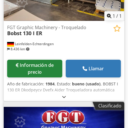
1
/
1
FGT Graphic Machinery - Troquelado
Bobst
130 I ER
Leinfelden-Echterdingen
8.436 km
Información de
Llamar
precio
Año de fabricación:
1984
, Estado:
bueno (usado)
, BOBST I
130 ER Dkodpeycv Dvefx Aider Troqueladora automática
Año de fabricación: 1984 2. Formatos de hoja Formato
máximo de hoja: 920 x 1.300 mm Formato mínimo de hoja:
Clasificado
450 x 580 mm Formato de trabajo: – Máx. 890 x 1.270 mm
(bastidor abierto) – Máx. 900 x 1.300 mm (bastidor cerrado)
3. Especificaciones del material Grosor máximo del cartón:
1,5 mm (cartulina) Gramaje mínimo: 90 g/m² Margen de