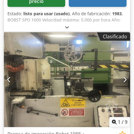
precio
Estado:
listo para usar (usado)
, Año de fabricación:
1983
,
BOBST SPO 1600 Velocidad máxima: 5.000 por hora Año:
1983 Dedpfx Asxcayyoidjkr Longitud máxima: 1075 mm
Ancho máximo: 1580 mm Totalmente reacondicionada por
Clasificado
Bobst en 2015 Línea central
1
/
9
Prensa de impresión Bobst 1988 +