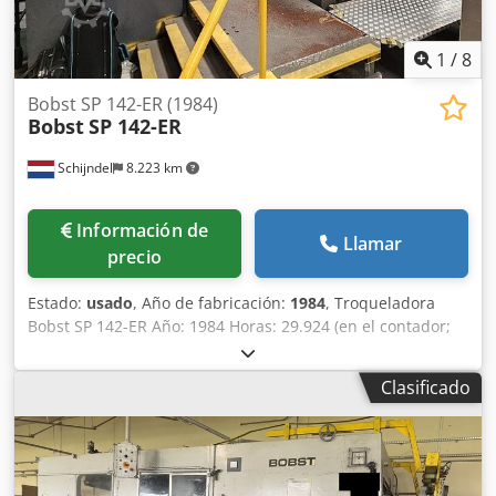
1
/
8
Bobst SP 142-ER (1984)
Bobst
SP 142-ER
Schijndel
8.223 km
Información de
Llamar
precio
Estado:
usado
, Año de fabricación:
1984
, Troqueladora
Bobst SP 142-ER Año: 1984 Horas: 29.924 (en el contador;
horas de producción reales previstas en torno a
60.000/70.000) Equipada con: - Estaciones de desaislado y
Clasificado
corte - Sistema Push Lay - Alimentador Non-Stop con
barras de cambio manual - Entrega Non-Stop -
Alimentador de cartón ondulado - Herramientas de
bloqueo rápido en Stripper - Sistema micrométrico
Especificaciones técnicas: - Velocidad máxima de corte :