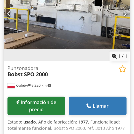
6.000 s/h - Tamaño máximo de la hoja : 1420 x 1020 mm -
Tamaño mínimo de la hoja: 700 x 500 mm Dedpfsr I Ipvsx
Aidekr - Fuerza de corte : máx. 600 T - Tablero macizo
hasta 2.000 g/m2 - Cartón ondulado de hasta 4 mm de
grosor
1
/
1
Punzonadora
Bobst
SPO 2000
Kraków
9.220 km
Información de
Llamar
precio
Estado:
usado
, Año de fabricación:
1977
, Funcionalidad:
totalmente funcional
, Bobst SPO 2000, ref. 3013 Año 1977