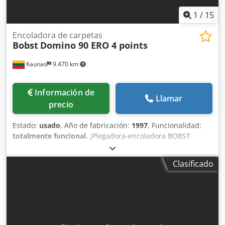
1
/
15
Encoladora de carpetas
Bobst
Domino 90 ERO 4 points
Kaunas
9.470 km
Información de
Llamar
precio
Estado:
usado
, Año de fabricación:
1997
, Funcionalidad:
totalmente funcional
, ¡Plegadora-encoladora BOBST
Domino 90-A1 en venta! Año 1997 Sistema de cola fría ERO
con 4 pistolas de cola Ancho máximo: 900 mm Djdpfsxnzq
Clasificado
Dex Aidokr Ancho mínimo: 126 mm Velocidad máxima: 400
m/min