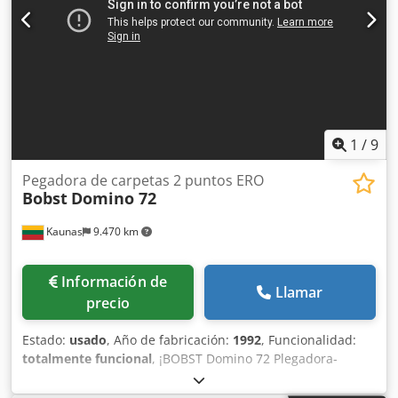
1
/
9
Pegadora de carpetas 2 puntos ERO
Bobst
Domino 72
Kaunas
9.470 km
Información de
Llamar
precio
Estado:
usado
, Año de fabricación:
1992
, Funcionalidad:
totalmente funcional
, ¡BOBST Domino 72 Plegadora-
encoladora en venta! Año 1992 Sistema de cola en frío ERO
con 2 pistolas de pegamento Ancho máximo: 720mm