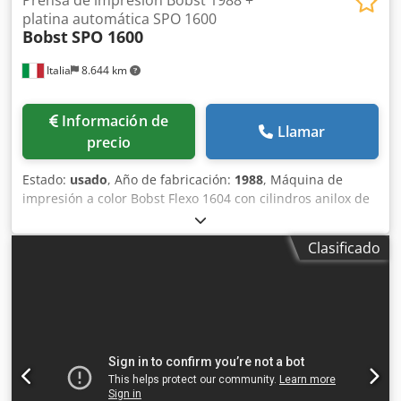
platina automática SPO 1600
Bobst
SPO 1600
Italia
8.644 km
Información de
Llamar
precio
Estado:
usado
, Año de fabricación:
1988
, Máquina de
impresión a color Bobst Flexo 1604 con cilindros anilox de
impresión inferior de 120 l/cm y 80 l/cm Transferencia
Bobst TROQUELADORA PLANA BOBST SPO 1600 formato
Clasificado
máx. 1100 mm x 1600 mm / 43,3" 63" con 4 grupos de
impresión más transporte inferior de hojas mpa con
rodillos tradicionales - Cilindros anilox de 120 l y 80 líneas
- Cámara de rasqueta de acero abierta - Introductor de
vacío - Sección de troquelado - Sección de eliminación de
residuos - Línea central II - Salida de pila alta con dos
mesas elevadoras - Tamaño máximo de hoja: 1100 mm x
1600 mm / 43,3" x 63" Djdpfx Aev Ifpusidskr - Tamaño