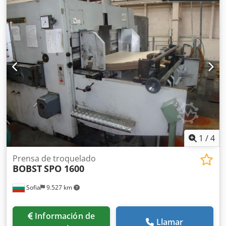
1
/
4
Prensa de troquelado
BOBST
SPO 1600
Sofia
9.527 km
Información de
Llamar