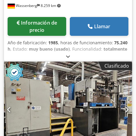
Wassenberg
8.259 km
Información de
Llamar
precio
Año de fabricación:
1985
, horas de funcionamiento:
75.240
h
, Estado:
muy bueno (usado)
, Funcionalidad:
totalmente
funcional
, número de máquina/vehículo:
0574 028 07
,
Formato de pliego máximo: 1420 x 1020 mm Formato de
Clasificado
pliego mínimo: 700 x 500 mm Fuerza de punzonado
máxima: 600 t Margen del mordiente: 18 – 22 mm Número
máximo de ciclos por hora: 6000 Materiales procesables:
cartón de 100 a 1000 g/m² Cartón ondulado F, E, B, C, F/F,
F/E, F/B, E/E, E/B - Troqueladora plana con estación de
separación de residuos, alimentador de pliegos intermedio
y dispositivo de preapilamiento, plataforma de trabajo, - 1
mesa de preparación para la preparación externa de
herramientas - 6 marcos para punzones - 6 marcos de
cierre para el troquel - 6 carros de ajuste Dodpfxozg D I Ns
Aidokr