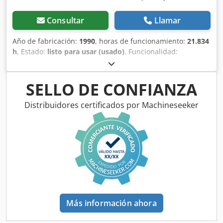
Consultar
Llamar
Año de fabricación:
1990
, horas de funcionamiento:
21.834
h
, Estado:
listo para usar (usado)
, Funcionalidad:
totalmente funcional
, número de máquina/vehículo:
059700605
, Bobst SP 142-CER del año 1990 en venta -
Motivo de la venta: se ha realizado una inversión de
SELLO DE CONFIANZA
sustitución. La máquina puede ser inspeccionada en
producción. Desmontaje y transporte a cargo del
Distribuidores certificados por Machineseeker
comprador. Djdpfx Aiey Htxgedjkr
Más información ahora