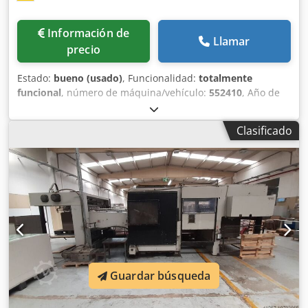
Información de
Llamar
precio
Estado:
bueno (usado)
, Funcionalidad:
totalmente
funcional
, número de máquina/vehículo:
552410
, Año de
fabricación:
1974
, Fabricante: Bobst, Suiza Modelo:
Autoplatine SP 1420 E – 600 T Tipo: Troqueladora /
Clasificado
Autoplatine Año de fabricación: 1974 N.º de máquina:
552410 Datos técnicos: - Máx. formato de hoja: 1420 x 1020
mm - Mín. formato de hoja: 700 x 500 mm - Velocidad:
hasta 4.500 hojas/hora - Alimentación eléctrica: 380 V, 50
Hz Características: - Construcción robusta para cartón y
cartón corrugado - Troqueladora automática de platina
Dkodpfx Aiew Rb Ezedsr - Alimentador y apilador
automático - Control mecánico con panel de mando -
Calidad suiza comprobada
Guardar búsqueda