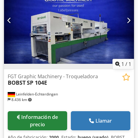
pinza: 10 mm 4. Dimensiones del bastidor – Bastidor de
915 x 1.300 mm sin barra – Bastidor de 840 x 1.300 mm
con barra 5. Alturas de pila (funcionamiento continuo)
Altura máxima de la pila en alimentador: 1.500 mm con
palet Altura máxima de la pila en entrega: 1.400 mm con
palet Tamaño máximo del palet: 900 x 1.300 mm 6.
Equipamiento y características – Adecuada para el
procesamiento de cartón y papel – No apta para cartón
ondulado – Posibilidad de despaletizado con bastidor y
rejilla de separación – Sistema EMS de escuadra lateral
1
/
1
para alineación según marcas de impresión
FGT Graphic Machinery - Troqueladora
BOBST
SP 104E
Leinfelden-Echterdingen
8.436 km
Información de
Llamar
precio
Año de fabricación:
2000
, Estado:
bueno (usado)
, BOBST