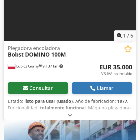
mínimo de hoja: 520 mm x 600 mm / 20,5" x 23,6" - Fuerza
de corte: 400 t - Materiales: ondas E, B, C, CB, BE -
Velocidad máxima: 6.000 hojas/hora Posibilidad de vender
las máquinas por separado.
1
/
6
Plegadora encoladora
Bobst
DOMINO 100M
EUR 35.000
Lubicz Górny
9.137 km
VB IVA no incluído
Consultar
Llamar
Estado:
listo para usar (usado)
, Año de fabricación:
1977
,
Funcionalidad:
totalmente funcional
, Máquina plegadora-
encoladora BOBST DOMINO 100M fabricada en 1977,
diseñada para la producción de cajas plegadas y
embalajes de micro-cartón ondulado. Actualmente, la
máquina está en funcionamiento, se somete a un