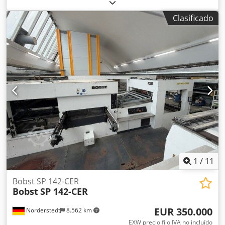
Tamaño máximo de la hoja: 2032 x 1270 mm Djdjzfh I
Rspfx Aidjkr Tamaño mínimo de la hoja: 600 x 520 mm
Clasificado
Fuerza máxima de corte: 550 toneladas Cartón ondulado
de 1,5 mm a 9,0 mm Velocidad mecánica máxima: 5000
hojas por hora Unidad de desbaste Nuevo cuadro eléctrico
Nuevo motor principal con inversor Alimentador previo La
máquina está conectada y se puede probar Estado:
¡¡¡bueno!!!
1
/
11
Bobst SP 142-CER
Bobst
SP 142-CER
EUR 350.000
Norderstedt
8.562 km
EXW precio fijo IVA no incluído