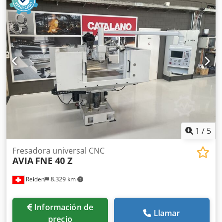
Recorridos: Eje X, ajuste longitudinal, automático / manual
400 / 420 mm Eje Y, ajuste transversal, automático /
manual 220 / 228 mm + carro transversal de 375 mm Eje Z,
ajuste vertical, automático / manual 350 / 380 mm Ajuste
del cono, verticalmente a mano 80 mm Dimensiones de la
máquina (aprox.) 1550 x 1620 x 1850 mm Peso de la
máquina (aprox.) 1300 kg Siegfried Volz
Werkzeugmaschinen Rüschebrinkstr. 151-153 DE - 44143
Dortmund - Wambel / Alemania
1
/
5
Fresadora universal CNC
AVIA
FNE 40 Z
Reiden
8.329 km
Información de
Llamar
precio