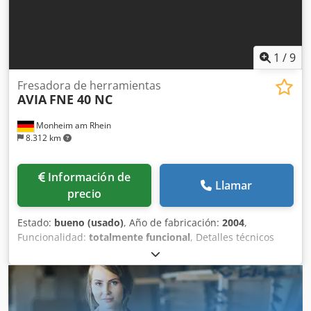
1
/
9
Fresadora de herramientas
AVIA
FNE 40 NC
Monheim am Rhein
8.312 km
Información de
Llamar
precio
Estado:
bueno (usado)
, Año de fabricación:
2004
,
Funcionalidad:
totalmente funcional
, Detalles técnicos
Dedezruwlopfx Achjwa Recorrido eje x: 620 mm Recorrido
eje y: 420 mm Recorrido eje z: 400 mm Control: Heidenhain
TNC 410M Superficie de la mesa: 800 x 400 mm
Portaherramientas: ISO 40 Velocidades del husillo -
infinitamente variable: 50 - 4000 rpm Motor principal: 5,5