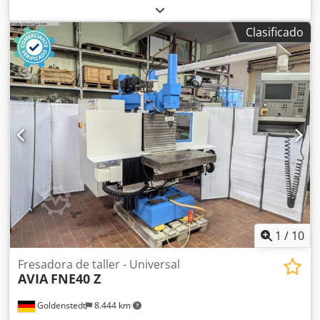
el eje Z: 360 mm Potencia total requerida: 6 kW
Dwjdpfxezczfxe Achea Peso de la máquina:
Clasificado
aproximadamente 1,5 t Espacio necesario:
aproximadamente 1,800 x 2,130 x 1,980 m
1
/
10
Fresadora de taller - Universal
AVIA
FNE40 Z
Goldenstedt
8.444 km