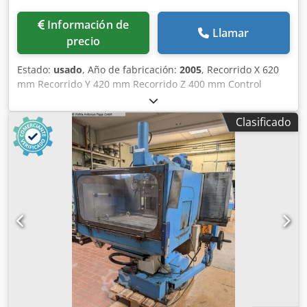
Información de
Llamar
precio
Estado:
usado
, Año de fabricación:
2005
, Recorrido X 620
mm Recorrido Y 420 mm Recorrido Z 400 mm Control
Heidenhain TNC 124 Rango de revoluciones - husillo 50 -
4.000 rpm Niveles de engranaje 2 Potencia del motor del
Clasificado
husillo 6 kW Fuerza de sujeción 10 kN Cabezal inclinable
manualmente +/-45° Diámetro máx. de herramienta 125
mm Peso máx. de herramienta 6 kg Superficie de la mesa
de sujeción 400 x 800 mm Dodsylcpqepfx Achjwa Ranuras
en T 5x14x80 Carga máx. de la mesa 400 kg Velocidad de
avance X/Y: 0 - 6.000 mm/min Velocidad de avance Z: 0 -
4.000 mm/min Avance rápido X/Y: 6 m/min Avance rápido
Z: 4 m/min Potencia total requerida 11 kW Peso de la
máquina aprox. 2 t Dimensiones aprox. 2,9 x 3,5 x 2,0 m
Incluye: Control de trayectorias punto a punto Heidenhain
TNC124 documentación eléctrica disponible sistema de
refrigeración 2 lámparas de trabajo tornillo de banco
diversos portaherramientas diversas herramientas SK40