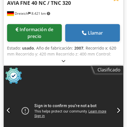
AVIA
FNE 40 NC / TNC 320
Dreieich
8.421 km
Información de
Llamar
precio
Estado:
usado
, Año de fabricación:
2007
, Recorrido x: 620
mm Recorrido y: 420 mm Recorrido z: 400 mm Control:
TNC 320 HEIDENHAIN Portaherramientas del husillo: ISO
40 Velocidades del husillo: 50 – 4.000 rpm Tamaño de la
Clasificado
mesa: 800 x 400 mm Carga máxima de la mesa: 400 kg
Dwodpoyq Sv Djfx Achsa Avances infinitamente variables: 0
– 8.000 mm/min Avance rápido: 8,0 m/min Potencia de
accionamiento: 6,0 kW Recorrido del cabezal: 80 mm
Tensión de funcionamiento: 400 V Potencia total
demandada: 17,0 kW Peso de la máquina aprox.: 2,1 t
Requerimiento de espacio aprox.: 1,90 x 2,70 x 2,05 m - Nº
de serie: 90288 - Control encendido: 25.401 h - Programa
encendido: 6.653 h - Control: TNC 320 - Volante electrónico
- Husillo de fresado horizontal - Sistema de refrigerante