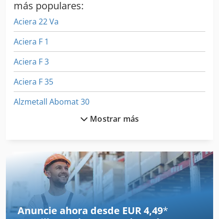
más populares:
Aciera 22 Va
Aciera F 1
Aciera F 3
Aciera F 35
Alzmetall Abomat 30
Mostrar más
Alzmetall Ac 32
Avantra 30
Avia
Donau Dr 32
Fadal Vmc 4020 Ht
Anuncie ahora desde EUR 4,49
*