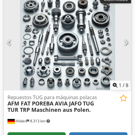
Dimensiones de la mesa 800 x 400 mm Capacidad de carga
de la mesa 400 kg Avances variables hasta máx. 2000
mm/min Rápidos 5 / 4 m/min Potencia del motor - husillo
de fresado (S1) 10,5 kW Recorrido de la caña 80 mm
Tensión de funcionamiento 400 V Potencia total requerida
17,5 kW Peso de la máquina aprox. 1,9 t Dimensiones
(largo x ancho x alto) aprox. 2,00 x 2,76 x 2,05 m - Nº de
fábrica: 90395 Dwsdpfoyxxymox Achsa - Visualizador
digital HEIDENHAIN ND780 - volante electrónico - volantes
mecánicos - regulación continua de la velocidad - avances
de accionamiento infinitamente variables - husillo
horizontal de fresado - equipo de refrigeración
1
/
8
Repuestos TUG para máquinas polacas
AFM FAT POREBA AVIA JAFO
TUG
TUR TRP Maschinen aus Polen.
Hilden
8.313 km