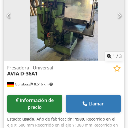
1
/
3
Fresadora - Universal
AVIA
D-36A1
Günzburg
8.516 km
Información de
Llamar
precio
Estado:
usado
, Año de fabricación:
1989
, Recorrido en el
eje X: 580 mm Recorrido en el eje Y: 380 mm Recorrido en