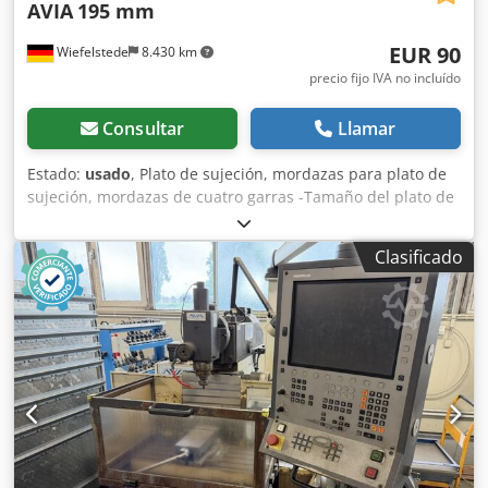
AVIA
195 mm
EUR 90
Wiefelstede
8.430 km
precio fijo IVA no incluído
Consultar
Llamar
Estado:
usado
, Plato de sujeción, mordazas para plato de
sujeción, mordazas de cuatro garras -Tamaño del plato de
sujeción: Ø 195 mm -Con: ranura en T de 10 mm Djdpfx
Aeb Hbyhschewa -Rosca de fijación, paso: 3 mm -Peso: 5,7
Clasificado
kg