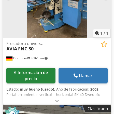
motor del eje Z: 6,2 Nm- Motor de la bomba de
refrigerante: 0,2 kW- Accesorios y equipamiento incluidos:
incluye un amplio juego de herramientas almacenadas en
un soporte azul de varios niveles, un tornillo de banco,
una cubierta protectora contra virutas y salpicaduras, un
sistema de refrigeración y un manual de instrucciones.
1
/
1
Technical Specification Taper Size SK 40
Fresadora universal
AVIA
FNC 30
Dortmund
8.361 km
Información de
Llamar
precio
Estado:
muy bueno (usado)
, Año de fabricación:
2003
,
Portaherramientas vertical + horizontal SK 40 Dwedpfx
Aoziutzechea Tamaño de la mesa (largo x ancho) 710 x 315
mm Rango de velocidad del husillo vertical 63 – 2500 rpm
Clasificado
Rango de velocidad del husillo horizontal 45 – 1800 rpm