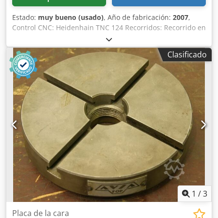
Estado:
muy bueno (usado)
, Año de fabricación:
2007
,
Control CNC: Heidenhain TNC 124 Recorridos: Recorrido en
X: 620 mm Recorrido en Y: 420 mm Recorrido en Z: 400 mm
Dodpfxjzh Effo Achswa Rango de velocidad del husillo
Clasificado
principal: 50 - 4000 rpm Etapas de engranaje: 2 Potencia
del husillo principal: 6 kW Conexión de herramientas: ISO
40 Fuerza de sujeción: 10 kN Cabezal del husillo:
orientable manualmente ±45° Diámetro máximo de la
herramienta: 125 mm Peso máximo de la herramienta: 6 kg
Superficie de sujeción de la mesa: 400 x 800 mm Ranuras
en T: 5 x 14 x 80 mm Carga máxima de la mesa: 400 kg
Avance en X/Y: 0 – 6000 mm/min Avance en Z: 0 – 4000
mm/min Avance rápido en X/Y: 6000 mm/min Avance
rápido en Z: 4000 mm/min Potencia total: 10 kW Espacio
requerido (largo x ancho x alto): 2850 x 3350 x 2000 mm
Peso de la máquina: 2100 kg
1
/
3
Placa de la cara