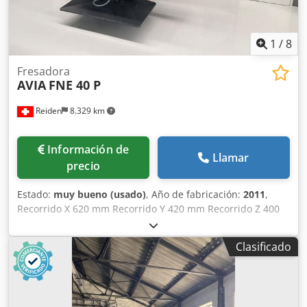
1
/
8
Fresadora
AVIA
FNE 40 P
Reiden
8.329 km
Información de
Llamar
precio
Estado:
muy bueno (usado)
, Año de fabricación:
2011
,
Recorrido X 620 mm Recorrido Y 420 mm Recorrido Z 400
mm Tamaño de la mesa 800 x 400 mm ISO 40 (DIN 69871A)
Distancia entre la mesa y la nariz del husillo 500
Clasificado
Velocidades del husillo 4000/8000 rpm Recorrido del eje
del taladro: 80 mm Tornillos de bolas a. Ejes
Desplazamientos rápidos X, Y, Z 5,5,4 (m/min)
Dwsdpownbrdjfx Achea Potencia KW 10,5 (13,7) Sujeción