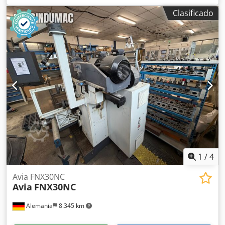
DATOS TECNICOS Carreras Eje X: 650 mm Eje Y: 540 mm
Clasificado
Eje Z: 620 mm Marcha rápida: (X/Y/X): 25 m/min. Cantidad
máx. de revoluciones: 10.000 rpm Portaherramientas: ISO
40 Capacidad de la herramienta: 24 Mesura mesa: 800 x
540 mm Peso máx. pieza: 700 kg Dotación Transpordador
de astillas Rueda electrónica Refrigeración interior: bar
Sensor de medida: Renishaw Dedpfxjzi Dz Uj Achowa
1
/
4
Avia FNX30NC
Avia
FNX30NC
Alemania
8.345 km