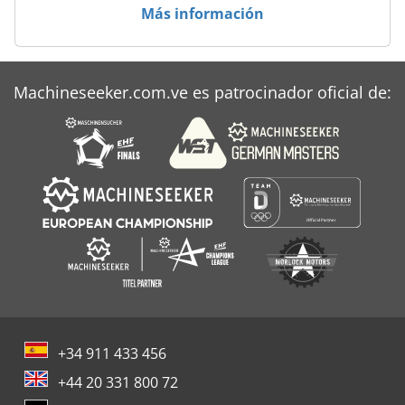
Matec 30 Hv
Más información
Nef 280
T 40 E
Machineseeker.com.ve es patrocinador oficial de:
Tos Fngj 32
+34 911 433 456
+44 20 331 800 72