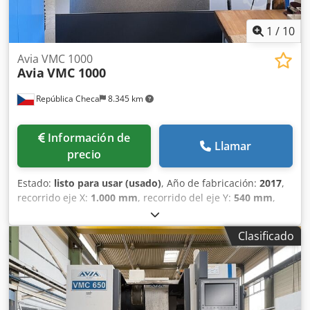
1
/
10
Avia VMC 1000
Avia
VMC 1000
República Checa
8.345 km
Información de
Llamar
precio
Estado:
listo para usar (usado)
, Año de fabricación:
2017
,
recorrido eje X:
1.000 mm
, recorrido del eje Y:
540 mm
,
recorrido del eje Z:
620 mm
, fabricante de controles:
HEIDENHAIN
, modelo de controlador:
iTNC530 HSCI
, carga
Clasificado
de la mesa:
1.000 kg
, peso total:
5.500 kg
, velocidad del
cabezal (máx.):
15.000 rpm
, potencia del motor del husillo:
17.000 W
, número de ranuras del almacén de
herramientas:
30
, número de ejes:
4
, Este centro de
mecanizado vertical Avia VMC 1000 de 4 ejes se fabricó en