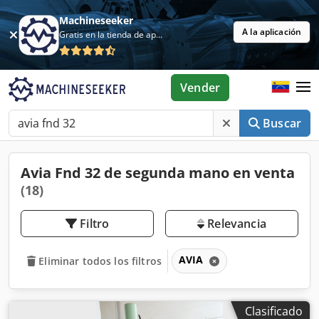
Machineseeker
A la aplicación
Gratis en la tienda de aplicaciones
Vender
Buscar
Avia Fnd 32 de segunda mano en venta
(18)
Filtro
Relevancia
AVIA
Eliminar todos los filtros
Clasificado