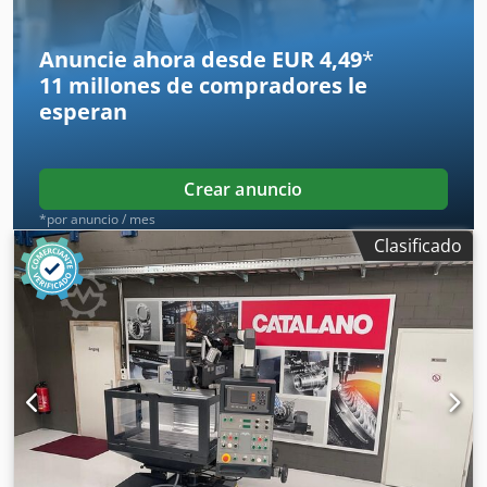
kW Requisito total de potencia: kW Peso de la máquina
aprox.: 2,1 t Dimensiones aprox.: m Información adicional
Anuncie ahora desde EUR 4,49
*
* Control CNC HEIDENHAIN TNC 410M * Sistema de
11 millones de compradores
le
refrigeración * Lámpara de máquina
esperan
Crear anuncio
*por anuncio / mes
Clasificado