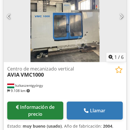
de herramientas: hidráulica Dimensiones LxAnxAl
2000x2760x2050 Peso aproximado. 1900 kilogramos
1
/
6
Centro de mecanizado vertical
AVIA
VMC1000
Iszkaszentgyörgy
9.108 km
Información de
Llamar
precio
Estado:
muy bueno (usado)
, Año de fabricación:
2004
,