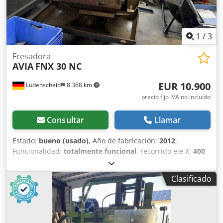
1
/
3
Fresadora
AVIA
FNX 30 NC
EUR 10.900
Lüdenscheid
8.368 km
precio fijo IVA no incluído
Consultar
Llamar
Estado:
bueno (usado)
, Año de fabricación:
2012
,
Funcionalidad:
totalmente funcional
, recorrido eje X:
400
mm
, recorrido del eje Y:
315 mm
, recorrido del eje Z:
350
mm
, Control: HEIDENHAIN Dwsdpfxozfixws Achoa
Clasificado
Superficie de la mesa: 315 x 710 mm Velocidad de giro del
husillo: 50 - 3000 rpm Dimensiones (largo x ancho x alto):
2700 x 2250 x 1950 mm Peso: 1700 kg