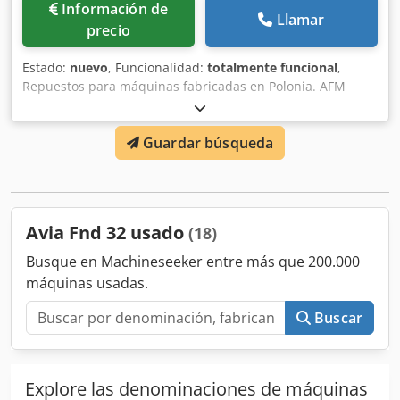
Información de
Llamar
precio
Estado:
nuevo
, Funcionalidad:
totalmente funcional
,
Repuestos para máquinas fabricadas en Polonia. AFM
Andrychow, FUM Poreba, FAT Wrocław, AVIA Warszawa,
Jafo Jarocin, ZM Tarnow, FAMOT Pleszew. Repuestos para
Guardar búsqueda
tornos polacos, entre otros: TUM 25, TUM 35, TUJ 50, TUJ
63, TUJ 560, TUJ 630, TUR 50, TUR 63, TUR 560, TUR 630,
TPK 90, TRP 93, TRP 110, TR 115, TR 135. Repuestos para
fresadoras polacas, entre otros: FND 25, FND 32, FND 40,
C20, D36, D40, serie FF, serie FR. Dwjdpfjum Ixxsx Achsa
Avia Fnd 32 usado
(18)
Busque en Machineseeker entre más que 200.000
máquinas usadas.
Buscar
Explore las denominaciones de máquinas