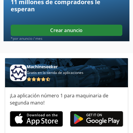
11 millones de compradores
le
Fng 40 Cnc
esperan
Fngj 20
Fngj 32
Crear anuncio
Frm D Midi
*por anuncio / mes
Gildemeister Nef 320
Gildemeister Nef 400
Machineseeker
Gratis en la tienda de aplicaciones
Gillardon Gb 30 V
Haas Vf 3
¡La aplicación número 1 para maquinaria de
Haas Vf 4
segunda mano!
Intos Fngj 40
Leadwell Vmc 40