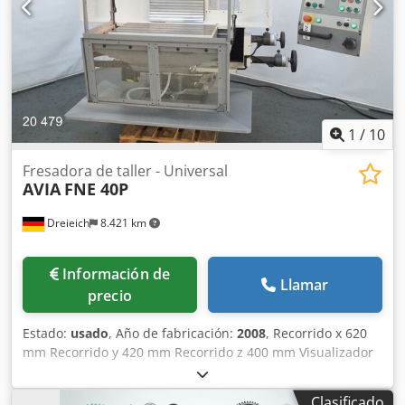
Dwedpfjy Ay Nqox Achja Control de trayectorias
Heidenhain TNC124 Documentación eléctrica disponible
Sistema de refrigeración Diversos portaherramientas SK 40
Diversas herramientas SK40
1
/
10
Fresadora de taller - Universal
AVIA
FNE 40P
Dreieich
8.421 km
Información de
Llamar
precio
Estado:
usado
, Año de fabricación:
2008
, Recorrido x 620
mm Recorrido y 420 mm Recorrido z 400 mm Visualizador
digital 3 ejes HEIDENHAIN Portaherramientas del husillo
ISO 40 DIN 69871A Velocidades del husillo 50 - 4000 rpm
Clasificado