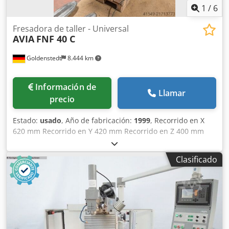
carenado con 2 puertas correderas disponible, fotos
1
/
6
próximamente
Fresadora de taller - Universal
AVIA
FNF 40 C
Goldenstedt
8.444 km
Información de
Llamar
precio
Estado:
usado
, Año de fabricación:
1999
, Recorrido en X
620 mm Recorrido en Y 420 mm Recorrido en Z 400 mm
Control Heidenhain TNC 124 Inclinable manualmente
+/-45° Diámetro máximo de herramienta 125 mm Peso
Clasificado
máximo de la herramienta 6 kg Superficie de sujeción de la
mesa 400 x 800 mm Ranuras en T 5x14x80 Carga máxima
de la mesa 400 kg Velocidad de avance X/Y: 0 - 6.000
mm/min Velocidad de avance Z: 0 - 4.000 mm/min Avance
rápido X/Y: 6 m/min Avance rápido Z: 4 m/min Potencia
total requerida 11 kW Peso de la máquina aprox. 2 t
Espacio requerido aprox. 2,9 x 3,5 x 2,0 m Incluye: