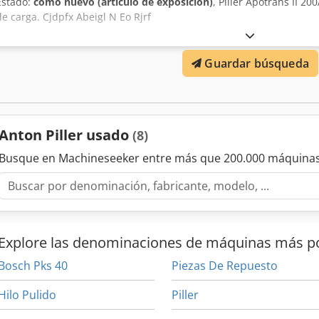
Estado:
como nuevo (artículo de exposición)
, Piller Apotrans II 20
de carga. Cjdpfx Abeigl N Eo Rjrf
Guardar búsqueda
Anton Piller usado
(8)
Busque en Machineseeker entre más que 200.000 máquinas
Explore las denominaciones de máquinas más p
Bosch Pks 40
Piezas De Repuesto
Hilo Pulido
Piller