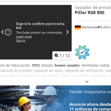
mm -Clase de protección: IP 44 -Dimensiones: 1150/890/H1280 mm -
Soplador de presió
Piller
R08 800
Wiefelstede
8.430 
1
/
12
Año de fabricación:
1972
, Estado:
bueno (usado)
, Ventilador radial,
soplante de presión, soplante de vacío, soplante de ventilación, sop
canal lateral Crsdpfxjvcyw Nj Ab Rjf - Fabricante: Piller, ventilador r
Potencia del motor: 5,5 kW / 2880 rpm - Caudal volumétrico: 12 m³
Conexión salida: Ø 75 mm - Clase de protección: - Dimensiones: 12
Vender maquinaria us
Anuncie ahora desde
11 millones de comp