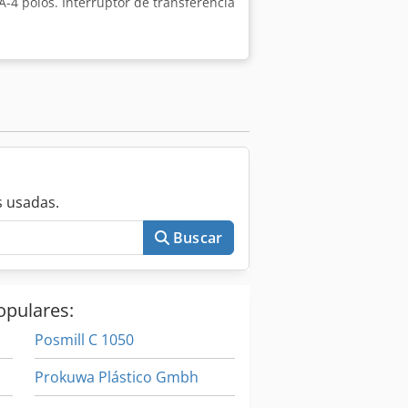
0A-4 polos. Interruptor de transferencia
 usadas.
Buscar
opulares:
Posmill C 1050
Prokuwa Plástico Gmbh