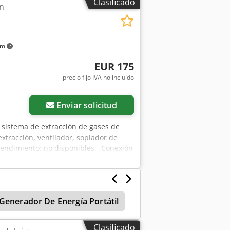
Clasificado
n
km
EUR 175
precio fijo IVA no incluído
Enviar solicitud
o, sistema de extracción de gases de
xtracción, ventilador, soplador de
 rendimiento: no disponibles. -Conexión
: 510/480/A 470 mm Cedpfechaygox Ab
Generador De Energía Portátil
Generadores De Energ
Clasificado