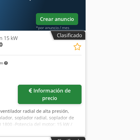
Crear anuncio
*por anuncio / mes
Clasificado
n 15 kW
0
km
Información de
precio
 ventilador radial de alta presión,
plador, soplador radial, soplador de
10 1800 -Potencia del motor: 15 kW /
160 mm -Salida de conexión: Ø 100 mm
pfovam Hlsx Ab Rof -Peso: 367 kg