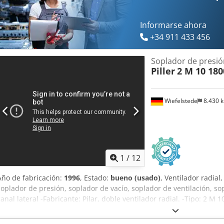
Informarse ahora
+34 911 433 456
Soplador de presió
Piller
2 M 10 180
Wiefelstede
8.430 
1
/
12
Año de fabricación:
1996
, Estado:
bueno (usado)
, Ventilador radial,
soplador de presión, soplador de vacío, soplador de ventilación, so
canal lateral -Fabricante: Pilar, doble ventilador radial. -Tipo: 2 M 
2965 rpm -Caudal volumétrico: 0,27 m³/s -Entrada de conexión: Ø 
-Clase de protección: IP 44 -Dimensiones: 900/1150/H1275 mm Cred