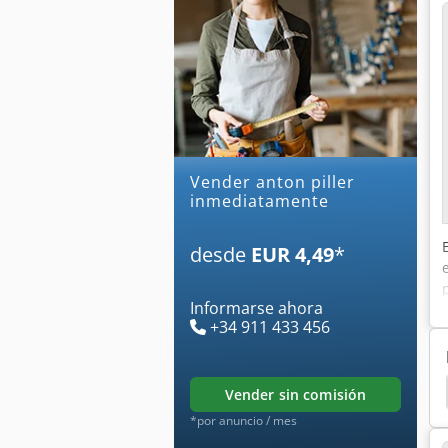
Vender anton piller
inmediatamente
desde
EUR 4,49
*
Informarse ahora
+34 911 433 456
Stroehlein Instruments
Marelli Generadores
vender sin comisión
*por anuncio / mes