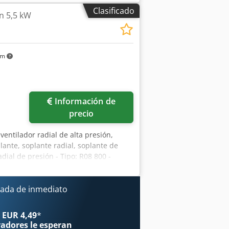
Peso: 410 kg Crjdpsval Smofx Ab Rjf
Clasificado
n 5,5 kW
km
Información de
precio
 ventilador radial de alta presión,
lante, soplante radial, soplante de
adial de presión - Tipo: R08 800 -
/min - Conexión entrada: Ø 140 mm -
90/470/Alt.1040 mm - Peso: 150 kg
ada de inmediato
 EUR 4,49
*
radores
le esperan