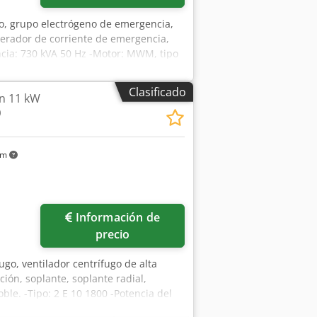
o, grupo electrógeno de emergencia,
nerador de corriente de emergencia,
cia: 730 kVA 50 Hz -Motor: MWM, tipo
Ab Rsrf -Generador: PILLER NKTB 4-
as fotos -Dimensiones del generador:
Clasificado
n 11 kW
m -Dimensiones del silenciador:
0
mm -Dimensiones de transporte: 6
km
Información de
precio
fugo, ventilador centrífugo de alta
ción, soplante, soplante radial,
oble. -Tipo: 2 E 10 1800 -Potencia del
 Ø 160 mm -Conexión de salida: Ø 100