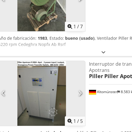
sobrerrevolucionado. Esto significa que, en cuanto el motor alcanza 
generador hasta la velocidad de sincronización y, de este modo, se h
mismo tiempo, el puente eléctrico vuelve a recibir energía). *
1
/
7
Año de fabricación:
1983
, Estado:
bueno (usado)
, Ventilador Piller
5220 rpm Cedeghrx Nopfx Ab Rsrf
Interruptor de tran
Apotrans
Piller
Piller Apot
Altomünster
8.583
1
/
5