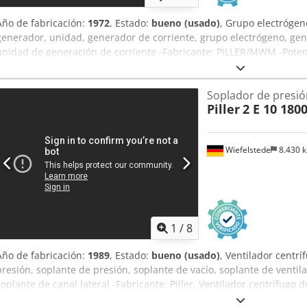
Año de fabricación:
1972
, Estado:
bueno (usado)
, Grupo electrógen
generador, unidad, generador de corriente, grupo electrógeno, ge
unidad de generación de corriente -Fabricante: PILLER/MWM -Poten
TbRHS 518V16, potencia 850 CV, velocidad 1500 rpm Csdpfxoivql Is 
1158 -Observación: sin control -Componentes individuales: véase l
Soplador de presió
4000/2220/H2170 mm -Dimensiones del radiador: 2150/360/H1860 m
Piller
2 E 10 180
2230/825/H825 mm -Dimensiones del ventilador: 1385/1100/H1100 
metros de carga -Peso total: 8600 kg
Wiefelstede
8.430 
1
/
8
Año de fabricación:
1989
, Estado:
bueno (usado)
, Ventilador centrí
presión, soplante de presión, soplante de vacío, soplante de ventila
soplante de canal lateral -Fabricante: Piller, Ventilador centrífugo d
motor: 11 kW / 2965 rpm -Caudal: 0,27 m³/s -Conexión de entrada: