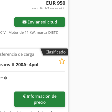
la velocidad del Unibklock, arrastra al
EUR 950
ace cargo del suministro eléctrico. (Al
precio fijo IVA no incluído
Enviar solicitud
 RC VII Motor de 11 kW, marca DIETZ
Clasificado
sferencia de carga
rans II 200A- 4pol
 km
Información de
precio