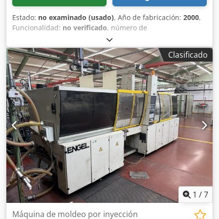
Estado:
no examinado (usado)
, Año de fabricación:
2000
,
Funcionalidad:
no verificado
, número de
máquina/vehículo:
43227
, longitud total:
6.000 mm
, ancho
total:
2.000 mm
, altura total:
2.000 mm
, Peso aproximado:
Clasificado
9000 kg. Se vende una máquina usada procedente de la
liquidación de un almacén. Dcodpfx Adszqapds Nsk La
venta se realiza sin garantía alguna por defectos
materiales. La máquina no ha sido revisada, pero
funcionaba correctamente hasta el final.
1
/
7
Máquina de moldeo por inyección