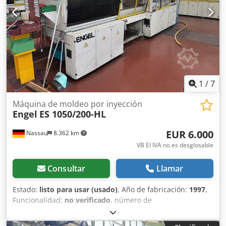
1
/
7
Máquina de moldeo por inyección
Engel
ES 1050/200-HL
EUR 6.000
Nassau
8.362 km
VB El IVA no es desglosable
Consultar
Llamar
Estado:
listo para usar (usado)
, Año de fabricación:
1997
,
Funcionalidad:
no verificado
, número de
máquina/vehículo:
39951
, peso total:
13.400 kg
, Incluye
robot lineal y periféricos. Se vende una máquina usada