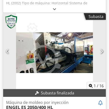
HL (2002) Tipo de máquina: Horizontal Sistema de
accionamiento / Fuerza de cierre: Hidráulico Fabricante:
ENGEL Modelo: ES 750/200 HL Año de fabricación: 2002
Subasta
Sistema de control: CC100 Fuerza de cierre: 2000 kN = 200
toneladas Dcsdpfx Aozr U Hmed Nek Distancia entre las
barras de soporte H = 533 mm Distancia entre las barras
de tracción V = 457 mm Tamaño de la esfera: aprox. 340 g
1
/
16
Subasta finalizada
Máquina de moldeo por inyección
ENGEL
ES 2050/400 HL