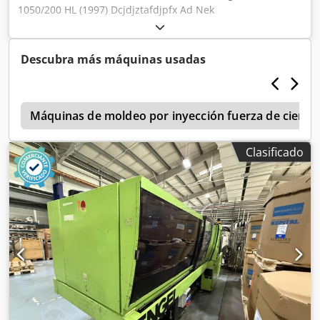
1050/200 HL (1997) Dcjdjztafdjpfx Ad Nek
Descubra más máquinas usadas
l
Máquinas de moldeo por inyección fuerza de cierre 1
Clasificado