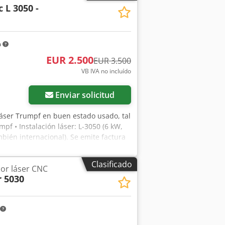
 L 3050 -
m
EUR 2.500
EUR 3.500
VB IVA no incluído
Enviar solicitud
 láser Trumpf en buen estado usado, tal
pf • Instalación láser: L-3050 (6 kW,
bién internacional). Se emite factura
55 Remscheid. Venta desde ubicación
os y venta intermedia.
Clasificado
or láser CNC
 5030