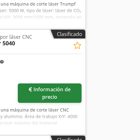
e una máquina de corte láser Trumpf
er: 5000 W, tipo de láser: láser de CO₂
jo X/Y: 3000 mm/1500 mm, recorrido en
oximadamente 900 kg, velocidad
espesor máximo de chapa de acero al
Clasificado
por láser CNC
m/12 mm, horas de funcionamiento (a
 5040
e placa del LiftMaster:
el LiftMaster: aproximadamente 917
 mm. Incluye periféricos y accesorios.
600 mm/2400 mm, peso:
anizar una visita in situ. Dsdpfx
Información de
precio
e una máquina de corte láser CNC
y aluminio. Área de trabajo X/Y: 4000
grosor máximo del material
ersos periféricos y accesorios.
/2300 mm, peso: aproximadamente 18