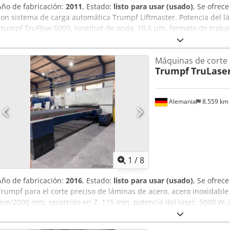
Año de fabricación:
2011
, Estado:
listo para usar (usado)
, Se ofrec
con sistema de carga automática Trumpf Liftmaster. Potencia del lás
Trumpf TruFlow 5000, longitud de onda: 10,6 µm, formato de traba
el eje Z: aproximadamente 115 mm, carga máxima de la mesa: apr
máxima simultánea en los ejes X/Y: aproximadamente 300 m/min, 
Máquinas de corte 
carbono/acero inoxidable/aluminio: aproximadamente 25 mm/20 m
Trumpf
TruLaser
fecha del 12.06.2025): aproximadamente 74181 h, formato máximo d
aproximadamente 3000 mm/1500 mm, capacidad de carga máxima d
kg, rango máximo de espesores de chapa del LiftMaster: 20 mm - 25
Alemania
8.559 km
Dimensiones de la máquina X/Y/Z: aproximadamente 11250 mm/4
aproximadamente 12500 kg. Documentación disponible. Se puede org
Aozpyxioclokr
1
/
8
Año de fabricación:
2016
, Estado:
listo para usar (usado)
, Se ofrec
Trumpf para el corte preciso de láminas de acero, acero inoxidable 
mm/2000 mm, recorrido en Z: 115 mm, potencia del láser: 5000 W, 
(acero/acero inoxidable/aluminio): 25 mm/20 mm/12 mm. Incluye div
Dimensiones totales X/Y/Z: aproximadamente 11500 mm/5500 mm