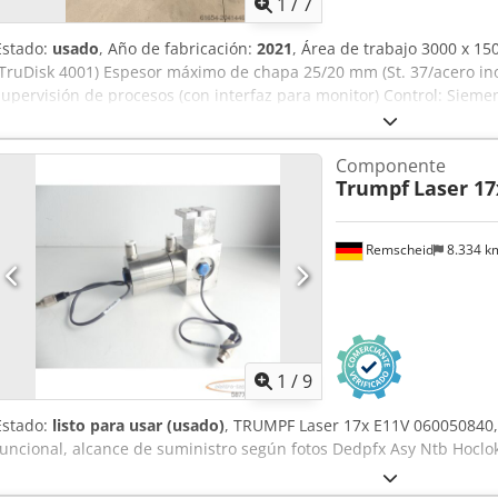
1
/
7
Estado:
usado
, Año de fabricación:
2021
, Área de trabajo 3000 x 1
(TruDisk 4001) Espesor máximo de chapa 25/20 mm (St. 37/acero in
supervisión de procesos (con interfaz para monitor) Control: Sieme
táctil de 18” Regulación automática de velocidad Apagado automát
Paquete de corte de cobre Paquete de corte de latón Equipado con
Componente
Dkedpfx Asxr U U Rocler Precio de adquisición en 2021: 2.700.000 D
Trumpf
Laser 17
Remscheid
8.334 
1
/
9
Estado:
listo para usar (usado)
, TRUMPF Laser 17x E11V 060050840,
funcional, alcance de suministro según fotos Dedpfx Asy Ntb Hoclo