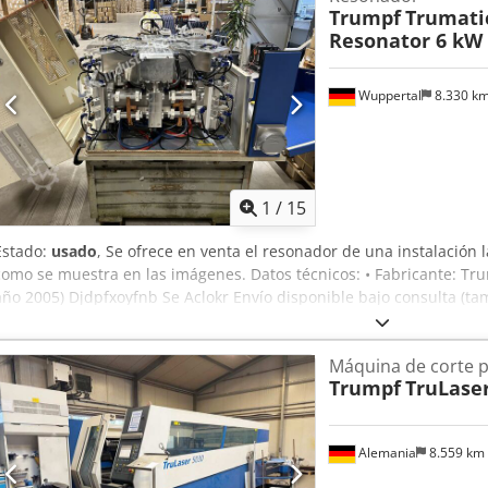
Trumpf
Trumatic
Resonator 6 kW
Wuppertal
8.330 k
1
/
15
Estado:
usado
, Se ofrece en venta el resonador de una instalación
como se muestra en las imágenes. Datos técnicos: • Fabricante: Trum
año 2005) Djdpfxoyfnb Se Aclokr Envío disponible bajo consulta (tam
con IVA desglosado. Visita/recogida disponible previa cita en 428
42855 Remscheid, carga libre. Sujeto a cambios en los datos técnic
Máquina de corte p
Trumpf
TruLaser
Alemania
8.559 km