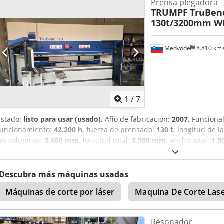
Prensa plegadora
TRUMPF
TruBen
130t/3200mm W
Medvode
8.810 km
1
/
7
Estado:
listo para usar (usado)
, Año de fabricación:
2007
, Funciona
funcionamiento:
42.200 h
, fuerza de prensado:
130 t
, longitud de 
las columnas:
2.650 mm
, longitud total:
3.980 mm
, ancho total:
1.
total:
10.200 kg
, tipo de control:
Control CNC
, Hola, Ponemos a la 
TruBend 5130, con utillaje incluido. 130t/3 metros Plegadora CNC, D
4 ejes, Crowning CNC, TASC 6000, Sujeción hidráulica de herramientas
Descubra más máquinas usadas
10.000 € Matriz inferior: 16mm - 3m - seccionada para 30°, 50mm
Máquinas de corte por láser
Maquina De Corte Las
Punzon superior fino altura 200mm, radio 1mm, para 30° - 3m - sec
20mm, radio 3mm - 600mm - seccionado No dude en contactarnos.
Resonador