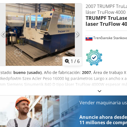
2007 TRUMPF TruLas
láser TruFlow 4000
TRUMPF
TruLase
laser TruFlow 4
Trenčianske Stankov
1
/
6
Estado:
bueno (usado)
, Año de fabricación:
2007
, Área de trabajo
Dkedpfovtm Szex Acler Peso 16000 kg parámetros Largo x ancho x 
mm Siemens Sinumerik 840 D tipo láser TruFlow 4000W espesor 
Avance 3400 mm Desmontaje, carga, grúa no incluidos Precio de la
todos los servicios. NC: 88631 - Resonador/HD Bomba 1: 87603 - c
Parámetros técnicos:- Designación: KNC/H 1500/65- Temperatura m
Vender maquinaria us
de funcionamiento recomendado: 300°C – 600°C- Dimensiones extern
mm * Altura incluida la construcción de la puerta apertura hidráuli
Anuncie ahora desde
Pr): 1500 x 1000 x 1000 mm - número Zonas de calentamiento: 1- Pe
11 millones de comp
fusión: 48 kW- Peso del horno: aprox. 1300 kg - Voltaje: 3/PEN 400/2