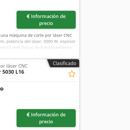
Información de
precio
e una máquina de corte por láser CNC
m, potencia del láser: 5000 W, espesor
 mm/12 mm, horas de funcionamiento:
: aproximadamente 13 000 horas. Los
ubo de potencia en 2020 y turbina del
Clasificado
or láser CNC
 11 100 mm/4600 mm/2400 mm, peso:
 5030 L16
inspeccionar la máquina en las
Información de
precio