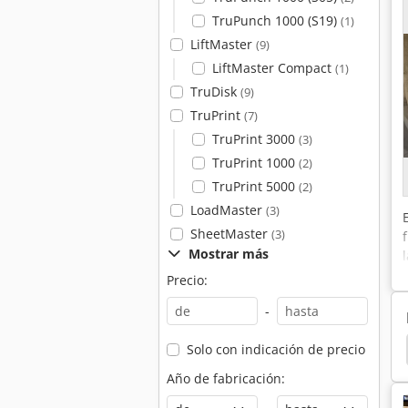
TruPunch 1000 (S19)
(1)
LiftMaster
(9)
LiftMaster Compact
(1)
TruDisk
(9)
TruPrint
(7)
TruPrint 3000
(3)
TruPrint 1000
(2)
TruPrint 5000
(2)
LoadMaster
(3)
SheetMaster
(3)
Mostrar más
Precio:
-
Corte Laser
Laser De Corte
Corte Del Laser
Solo con indicación de precio
Año de fabricación: