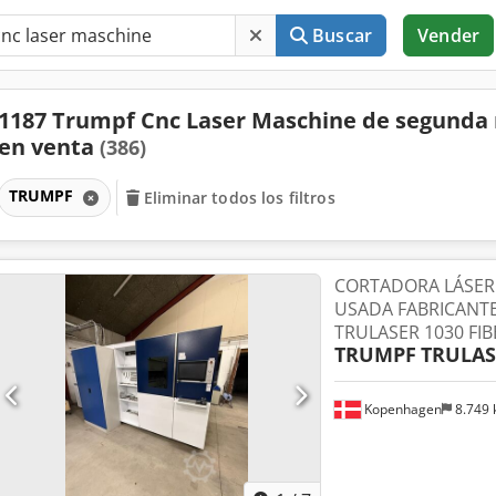
Buscar
Vender
1187 Trumpf Cnc Laser Maschine de segund
en venta
(386)
TRUMPF
Eliminar todos los filtros
CORTADORA LÁSER 
USADA FABRICANT
TRULASER 1030 FIB
TRUMPF
TRULAS
Kopenhagen
8.749