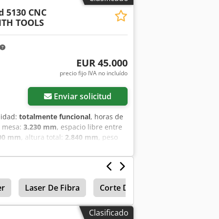
d 5130 CNC
ITH TOOLS
EUR 45.000
precio fijo IVA no incluído
Enviar solicitud
lidad:
totalmente funcional
, horas de
la mesa:
3.230 mm
, espacio libre entre
900 mm
, altura total:
2.840 mm
, peso
venta una plegadora CNC Trumpf
kjdjy Nd I Repfx Acler Tope trasero de
 Willa, Utillaje incluido, valor aprox.
 - 3m - seccionada, 80mm - 515mm
er
Laser De Fibra
Corte Del Laser
Laser De C
cionado, para chapas gruesas altura
Clasificado