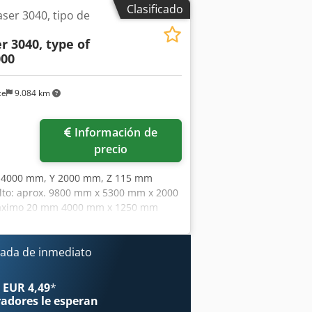
Clasificado
er 3040, tipo de
r 3040, type of
000
ce
9.084 km
Información de
precio
 X 4000 mm, Y 2000 mm, Z 115 mm
alto: aprox. 9800 mm x 5300 mm x 2000
máximo 20 mm 4000 mm x 1250 mm
 máquina incluido - más precio de
horro encendido/bomba 2: 53667
áxima: 650 °C- Rango de temperatura
ada de inmediato
as aprox. x P): 2800 x 3200 x 2100
ca - dimensiones internas (An x Al x
 EUR 4,49
*
so máximo del lote: 1000 kg- Poder de
radores
le esperan
30 V AC 50 Hz - La trampilla está Parte