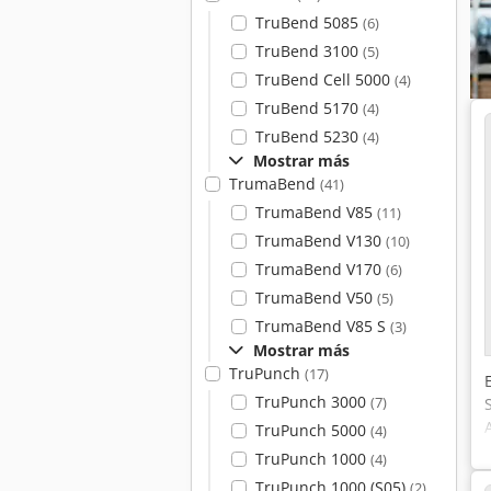
TruBend 5085
(6)
TruBend 3100
(5)
TruBend Cell 5000
(4)
TruBend 5170
(4)
TruBend 5230
(4)
Mostrar más
TrumaBend
(41)
TrumaBend V85
(11)
TrumaBend V130
(10)
TrumaBend V170
(6)
TrumaBend V50
(5)
TrumaBend V85 S
(3)
Mostrar más
TruPunch
(17)
TruPunch 3000
(7)
TruPunch 5000
(4)
TruPunch 1000
(4)
TruPunch 1000 (S05)
(2)