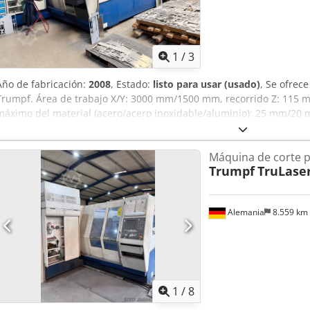
1
/
3
Año de fabricación:
2008
, Estado:
listo para usar (usado)
, Se ofrec
Trumpf. Área de trabajo X/Y: 3000 mm/1500 mm, recorrido Z: 115 m
máximo del material (acero/acero inoxidable/aluminio): 25 mm/20
aproximadamente 35 000 horas, horas de funcionamiento del láser
siguientes componentes han sido renovados: módulo E/R en 2024, t
Máquina de corte p
ventilador en 2016. Dimensiones totales X/Y/Z: aproximadamente
Trumpf
TruLaser
aproximadamente 12 toneladas. Se puede realizar una visita para 
instalaciones. Dksdpjzrhg Hjfx Acljr
Alemania
8.559 km
1
/
8