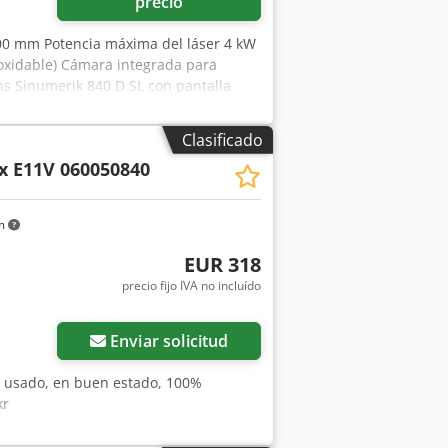
precio
500 mm Potencia máxima del láser 4 kW
oxidable) Cámara integrada para
ns Sinumerik 840 D SL con pantalla
ico programable de la máquina
: Cambio automático de paletas
Clasificado
KK sin IVA.
x E11V 060050840
km
EUR 318
precio fijo IVA no incluído
Enviar solicitud
 usado, en buen estado, 100%
kr