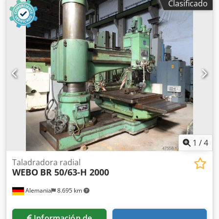
Clasificado
automático, pantalla de empacado listo y parada de
emergencia con llave puerta vertical Cintas para
flejar/alambres para flejar Motor 11kW 32Amperios El
vídeo de demostración muestra la empacadora especial
BTS-MF550HD. Prensa de latas, empacadora de latas,
empacadora de PET, prensa de PET, prensa de llantas de
desecho, empacadora de llantas de desecho, prensa de
llantas, prensa de latas, empacadora, prensa de papel,
prensa de papel usado, prensa de cartón, prensa de
cartón, prensa de película, empacadora de papel,
empacadora de desechos, prensa de residuos, prensa de
materiales reciclables, compactador de basura, prensa de
basura, prensa de residuos residuales
1
/
4
Taladradora radial
WEBO
BR 50/63-H 2000
Alemania
8.695 km
Información de