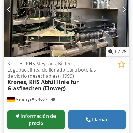
láser para el mecanizado de metales. Mecanizado láser:
sencillo y de alta precisión: grabado láser, corte con alta
velocidad y calidad.
1
/
26
Krones, KHS Meypack, Kisters,
Logopack línea de llenado para botellas
de vidrio (desechables) (1999)
Krones, KHS
Abfülllinie für
Glasflaschen (Einweg)
Menslage
8.406 km
Información de
Llamar
precio