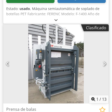
Estado:
usado
, Máquina semiautomática de soplado de
botellas PET Fabricante: FERENC Modelo: F-1400 Año de
fabricación: 2006 Capacidad: aprox. 800 uds/h Número de
moldes en la máquina: 2 x 5 L (tapón de 48 mm)
Clasificado
Dimensiones del horno: - largo: 900 mm - ancho: 900 mm -
alto: 1200 mm Dimensiones de la sopladora: Dkedpfx
Aeugu E Rjivor - largo: 1800 mm - ancho: 750 mm - alto:
2000 mm Peso del conjunto: 1200 kg Estado técnico:
máquina usada
1
/
13
Prensa de balas