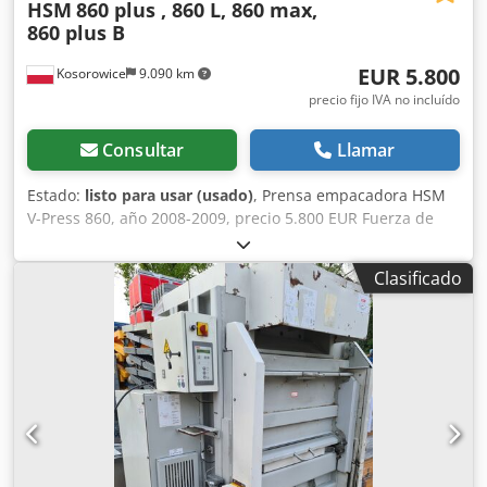
HSM
860 plus , 860 L, 860 max,
860 plus B
EUR 5.800
Kosorowice
9.090 km
precio fijo IVA no incluído
Consultar
Llamar
Estado:
listo para usar (usado)
, Prensa empacadora HSM
V-Press 860, año 2008-2009, precio 5.800 EUR Fuerza de
compactación: 54 kN Presión específica: 63,46 N/cm²
Potencia de accionamiento: 7,5 kW Tiempo de ciclo: 25 s
Clasificado
Altura de carga: 1110 mm Dimensiones de abertura de
carga (An x Al): 1195 x 650 mm Dimensiones de bala (L x An
x Al): 1200 x 780 x 1200 mm Peso de la bala: 480 kg
Dimensiones de la máquina (An x Prof x Al): 1797 x 1247 x
2985 mm Peso de la máquina: 2008 kg Tipo de material de
consumible: alambre Material prensado: film plástico,
papel mezclado, cartón, recortes, ropa, Big Bags,
poliestireno Prensa empacadora HSM V-Press 860 plus,
año 2013-2015, precio 8.000 EUR Prensa empacadora HSM