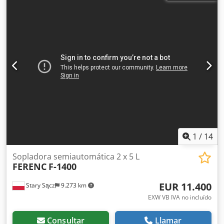
1
/
14
Sopladora semiautomática 2 x 5 L
FERENC
F-1400
EUR 11.400
Stary Sącz
9.273 km
EXW VB IVA no incluído
Consultar
Llamar