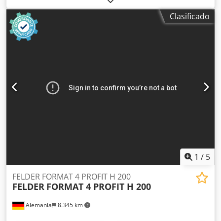
fresada, ya sea suelta o en paquetes, permite procesar de
Clasificado
forma económica piezas de madera que ya han sido
fresadas. En un proceso de dos etapas, las piezas de
madera se separan para su posterior procesamiento.
También es posible introducir las piezas de madera
separadas en un proceso continuo de forma controlada. El
dispositivo de introducción está diseñado mecánicamente
para garantizar que incluso las piezas de madera curvas
se introduzcan de forma segura. Además, se puede ajustar
al diámetro de la madera para que solo se transporte una
pieza a la vez, evitando así interrupciones en el proceso
posterior.
1
/
5
FELDER FORMAT 4 PROFIT H 200
FELDER
FORMAT 4 PROFIT H 200
Alemania
8.345 km