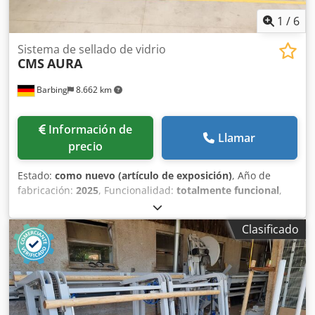
1
/
6
Sistema de sellado de vidrio
CMS
AURA
Barbing
8.662 km
Información de
Llamar
precio
Estado:
como nuevo (artículo de exposición)
, Año de
fabricación:
2025
, Funcionalidad:
totalmente funcional
,
CMS AURA Dcsdpewd Ihqjfx Ahiok Sistema automático de
dobladillo seco vertical Proceso de costura mediante un
Clasificado
total de 8 muelas abrasivas con extracción directa Máx.
altura de procesamiento 2.700 mm Espesor del vidrio
mecanizable: 4-22 mm Máx. longitud del vidrio: 3.100 /
4.500 mm Independiente o integrado en la línea ISO
Extremadamente fácil de usar y prácticamente libre de
mantenimiento.