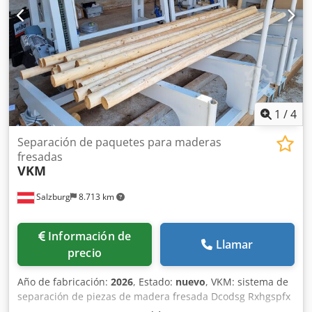
1
/
4
Separación de paquetes para maderas
fresadas
VKM
Salzburg
8.713 km
Información de
Llamar
precio
Año de fabricación:
2026
, Estado:
nuevo
, VKM: sistema de
separación de piezas de madera fresada Dcodsg Rxhgspfx
Ahiek El sistema de separación de piezas de madera