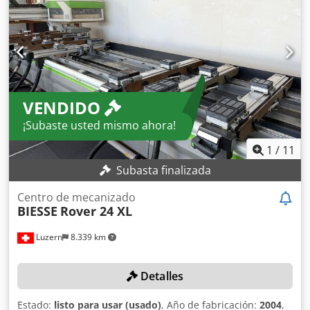
VENDIDO
¡Subaste usted mismo ahora!
1
/
11
Subasta finalizada
Centro de mecanizado
BIESSE
Rover 24 XL
Luzern
8.339 km
Detalles
Estado:
listo para usar (usado)
, Año de fabricación:
2004
,