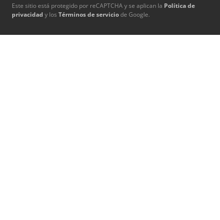
Este sitio está protegido por reCAPTCHA y se aplican la
Política de
privacidad
y los
Términos de servicio
de Google.