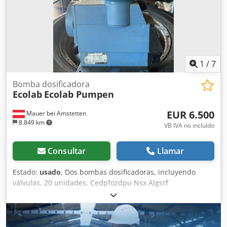
1
/
7
Bomba dosificadora
Ecolab
Ecolab Pumpen
EUR 6.500
Mauer bei Amstetten
8.849 km
VB IVA no incluído
Consultar
Llamar
Estado:
usado
, Dos bombas dosificadoras, incluyendo
válvulas, 20 unidades. Cedpfozdpu Nsx Algsrf