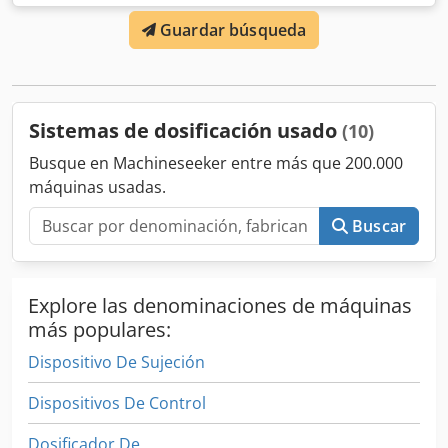
tolva y volcador de vacío. Rango de llenado: 1ml-300ml,
Guardar búsqueda
volumen del depósito: 90l, capacidad de llenado: aprox.
140 tubos/min, dimensiones de la máquina (L/A/H): aprox.
2500mm/1400mm/2400mm, peso: aprox. 3300kg.
Documentación disponible. Es posible una inspección in
situ. Crodpsxn Aagjfx Algef
Sistemas de dosificación usado
(10)
Busque en Machineseeker entre más que 200.000
máquinas usadas.
Buscar
Explore las denominaciones de máquinas
más populares:
Dispositivo De Sujeción
Dispositivos De Control
Dosificador De