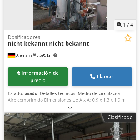
1
/
4
Dosificadores
nicht bekannt
nicht bekannt
Alemania
8.695 km
Información de
Llamar
precio
Estado:
usado
, Detalles técnicos: Medio de circulación:
Aire comprimido Dimensiones L x A x A: 0,9 x 1,3 x 1,9 m
Credpfx Aou Nu Sfslgef Dosificación de granulado plástico
Construcción de chapa de acero con instalación de base
Clasificado
angular de acero Funcionamiento externo Contenedor de
almacenamiento: -Tamaño L: 1250 x An: 670 x Al: 680mm -
Capacidad aprox. 400 litros -Conexión de alimentación de
granulado 1x tapón ciego y 1x tubo 300/400MM; llenado a