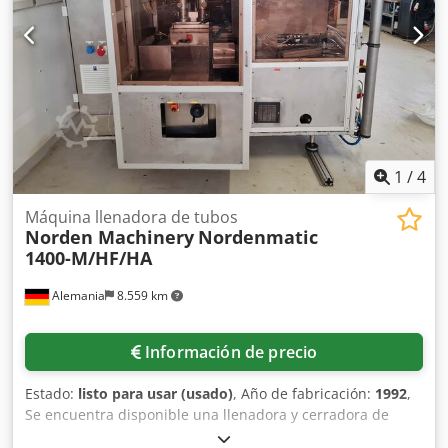
inspección in situ. Cedeyh Nwkjpfx Algorf
möglich.
1
/
4
Máquina llenadora de tubos
Norden Machinery
Nordenmatic
1400-M/HF/HA
Alemania
8.559 km
Información de precio
Estado:
listo para usar (usado)
, Año de fabricación:
1992
,
Se encuentra disponible una llenadora y cerradora de
tubos semiautomática Norden Machinery, equipada con