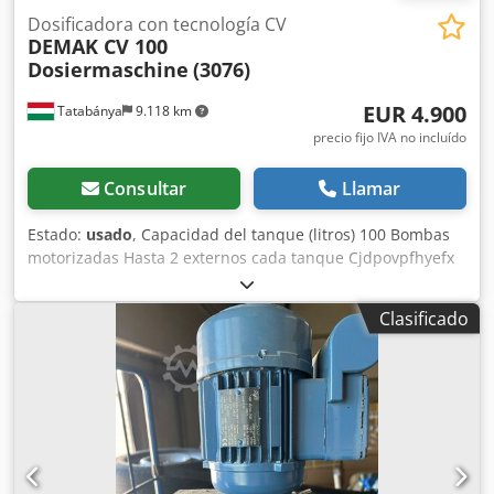
Dosificadora con tecnología CV
DEMAK CV 100
Dosiermaschine
(3076)
EUR 4.900
Tatabánya
9.118 km
precio fijo IVA no incluído
Consultar
Llamar
Estado:
usado
, Capacidad del tanque (litros) 100 Bombas
motorizadas Hasta 2 externos cada tanque Cjdpovpfhyefx
Algsrf Rendimiento de dosificación Máx. 50 cc/seg. por
bomba Soporte técnico remoto
Clasificado