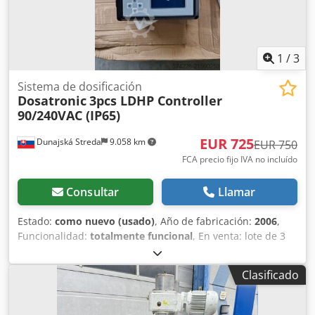
1
/
3
Sistema de dosificación
Dosatronic
3pcs LDHP Controller
90/240VAC (IP65)
EUR 725
Dunajská Streda
9.058 km
EUR 750
FCA precio fijo IVA no incluído
Consultar
Llamar
Estado:
como nuevo (usado)
, Año de fabricación:
2006
,
Funcionalidad:
totalmente funcional
, En venta: lote de 3
controladores de pH Dosatronic LDHP para sistemas de
dosificación de productos químicos. Fabricante: Dosatronic
Clasificado
Modelo/tipo: Controlador de pH LDHP Cantidad: 3
unidades Aplicación: control de pH / sistemas de
dosificación de productos químicos Estado: producto