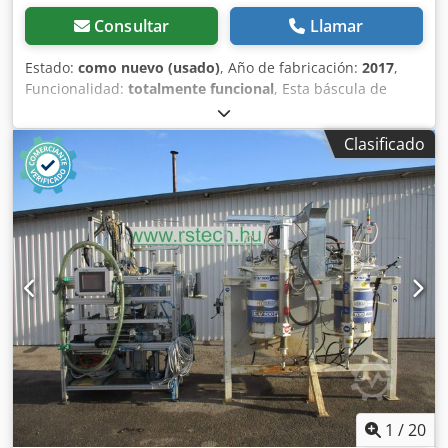
Consultar
Llamar
Estado:
como nuevo (usado)
, Año de fabricación:
2017
,
Funcionalidad:
totalmente funcional
, Esta báscula de
llenado, controlada por microprocesador y completamente
automática, está diseñada para el pesaje y llenado de
Clasificado
polvos, granulados o materiales similares. Los envases que
se van a procesar se colocan manualmente debajo de la
estación de llenado. El producto se introduce a través de
una tolva de acero inoxidable con una capacidad de aprox.
20 litros y, mediante un conducto vibratorio, se transporta
hacia el área de pesaje. Una vez alcanzado el peso
preestablecido, la bandeja de carga se abre y el producto
se llena en el envase a través de un conducto de acero
inoxidable. Crodpfx Aleyux Tdjgof Datos técnicos: - Rango
de pesaje actual: 1–10 g - Resolución: desde 0,1 g -
Pantalla LC con guía para el operador - Control automático
de la velocidad del conducto - Estadísticas con contador,
valor medio y desviación estándar El rendimiento es de
hasta 15 ciclos de pesaje por minuto.
1
/
20