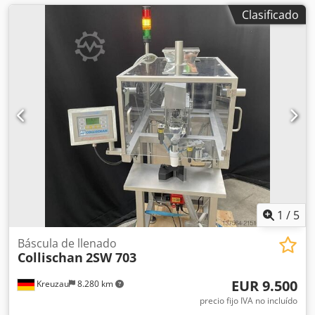
Clasificado
1
/
5
Báscula de llenado
Collischan
2SW 703
EUR 9.500
Kreuzau
8.280 km
precio fijo IVA no incluído