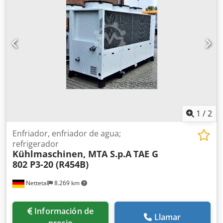
Cjdpfozi Aacex Akrjrf
1
/
2
Enfriador, enfriador de agua;
refrigerador
Kühlmaschinen, MTA S.p.A
TAE G
802 P3-20 (R454B)
Nettetal
8.269 km
Información de
Llamar