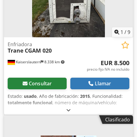
1
/
9
Enfriadora
Trane
CGAM 020
EUR 8.500
Kaiserslautern
8.338 km
precio fijo IVA no incluído
Consultar
Llamar
Estado:
usado
, Año de fabricación:
2015
, Funcionalidad:
totalmente funcional
, número de máquina/vehículo:
X658622
, capacidad de refrigeración:
57 kW (77,50 CV)
,
tipo de corriente de entrada:
trifásico
, tipo de
Clasificado
refrigeración:
aire
, tensión de entrada:
400 V
, presión:
44,5
bar
, Equipamiento:
placa de características disponible
,
Enfriadora Trane CGAM 020 con red de protección.