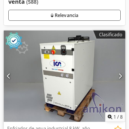
venta
(588)
Relevancia
Clasificado
1
/
8
Enfriador de agua industrial 8 kW, año