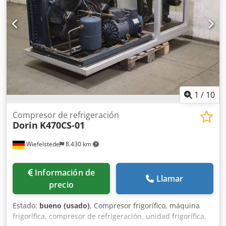
1
/
10
Compresor de refrigeración
Dorin
K470CS-01
Wiefelstede
8.430 km
Información de
Llamar
precio
Estado:
bueno (usado)
, Compresor frigorífico, máquina
frigorífica, compresor de refrigeración, unidad frigorífica,