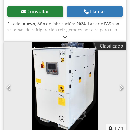
Consultar
Llamar
Estado:
nuevo
, Año de fabricación:
2024
, La serie FAS son
sistemas de refrigeración refrigerados por aire para uso
industrial. Se instalan en el exterior. El equipamiento del
FAS 064 es el siguiente: Crodpfx Aksr D R Uberjf depósito
Clasificado
interno cerrado, así como una bomba de 3 bar y
compresores scroll, paquete de invierno hasta -10°C, El
evaporador es un haz de tubos instalado en el depósito
interno. El refrigerante utilizado es R454B Capacidad de
refrigeración a 12/7°C y 35°C de temperatura ambiente
49kW
1
/
1