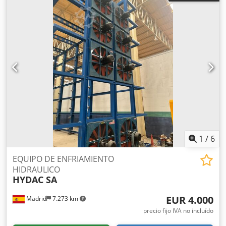
inyección y diversas aplicaciones industriales. Todos los
equipos están en perfecto estado de funcionamiento,
están disponibles inmediatamente y se pueden
inspeccionar en nuestras instalaciones de Wuppertal en
cualquier momento. Datos técnicos * Fabricante: LAUDA *
Modelo: LTH 303 * Año de fabricación: 1990 Crodpfxjzpxcyj
Akrsf * Fluido de transferencia de calor: Aceite *
Temperatura máxima de salida: hasta 350 °C * Tensión de
conexión: 220 V * Potencia de calentamiento: 3,2 kW *
Frecuencia: 50 Hz Equipamiento * Pantalla digital de
temperatura * Bomba de circulación integrada * Diseño
industrial compacto y robusto * Control fácil de usar *
Listo para usar inmediatamente
1
/
6
EQUIPO DE ENFRIAMIENTO
HIDRAULICO
HYDAC SA
EUR 4.000
Madrid
7.273 km
precio fijo IVA no incluído