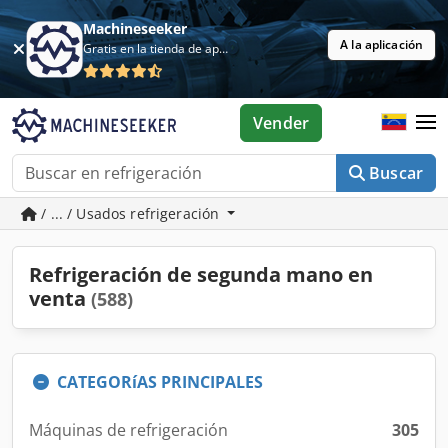
Machineseeker
A la aplicación
Gratis en la tienda de aplicaciones
Vender
Buscar
/ ... / Usados refrigeración
Refrigeración de segunda mano en
venta
(588)
CATEGORíAS PRINCIPALES
Máquinas de refrigeración
305