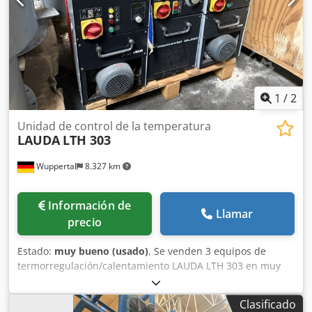
1
/
2
Unidad de control de la temperatura
LAUDA
LTH 303
Wuppertal
8.327 km
Información de
Llamar
precio
Estado:
muy bueno (usado)
, Se venden 3 equipos de
termorregulación/calentamiento LAUDA LTH 303 en muy
buen estado. Estos equipos son ideales para la
termorregulación de herramientas de extrusión, boquillas,
Clasificado
matrices de calibrado, herramientas de moldeo por