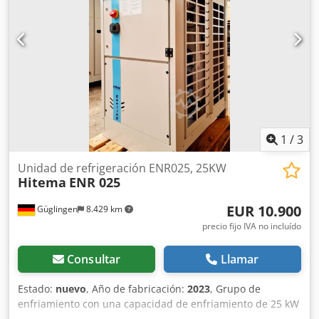
Akrorf Todos los sistemas pueden personalizarse para
uso. (Se reservan los derechos a modificaciones técnicas y
adaptarse al proceso.
venta previa). Ubicación: MTA Deutschland GmbH, 41334
Nettetal
1
/
3
Unidad de refrigeración ENR025, 25KW
Hitema
ENR 025
EUR 10.900
Güglingen
8.429 km
precio fijo IVA no incluído
Consultar
Llamar
Estado:
nuevo
, Año de fabricación:
2023
, Grupo de
enfriamiento con una capacidad de enfriamiento de 25 kW
a 7/12 °C, bomba interna P3, depósito de almacenamiento