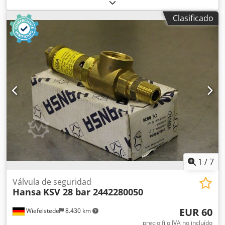
compresor de refrigeración, compresor, compresor de
motor, máquina de refrigeración, unidad de refrigeración.
Clasificado
-Fabricante: Dorin, compresor frigorífico, unidad frigorífica
completa -Tipo: UA - K470CS-01 -Potencia: 3,48 kW / 1450
rpm -Caudal volumétrico: 23,37 m³/h -Presión máxima de
funcionamiento: 30,5 bar -Cantidad: 2 unidades
disponibles Csdpfx Asif Hunokrsrf -Precio: por unidad -
Dimensiones totales: 1900/1000/A940 mm -Peso: 304
kg/unidad
1
/
7
Válvula de seguridad
Hansa
KSV 28 bar 2442280050
EUR 60
Wiefelstede
8.430 km
precio fijo IVA no incluído