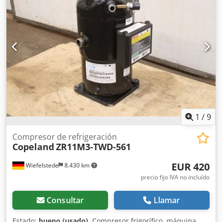
refrigeración Cooling 7 -Tipo: FK 7 Cjdpfx Akszr Hcmorerf -
Capacidad de refrigeración: 1,6 kW -Caudal: 5,2 l/min -
Dimensiones: 570/360/A260 mm -Peso: 22,7 kg
1
/
9
Compresor de refrigeración
Copeland
ZR11M3-TWD-561
EUR 420
Wiefelstede
8.430 km
precio fijo IVA no incluído
Consultar
Llamar
Estado:
bueno (usado)
, Compresor frigorífico, máquina