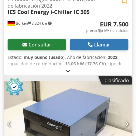
de fabricación 2022
ICS Cool Energy
i-Chiller IC 305
EUR 7.500
Borken
8.324 km
precio fijo IVA no incluído
Consultar
Llamar
Estado:
muy bueno (usado)
, Año de fabricación:
2022
,
capacidad de refrigeración:
13,06 kW (17,76 CV)
, tipo de
refrigeración:
agua
, ICS Cool Energy Tipo: IC 305 Año de
fabricación: 2022 ICS Cool Energy i-Chiller IC 305 –
Clasificado
Enfriador de agua industrial Capacidad de enfriamiento
nominal: 13,06 kW Refrigerante: R410A, 2,4 kg Se ofrece a
la venta un enfriador de agua industrial compacto
(enfriador de procesos) del tipo i-Chiller IC 305 de la
empresa ICS Cool Energy. El dispositivo es ideal para
enfriar máquinas, procesos o aplicaciones de laboratorio.
Equipamiento/Características: Sistema hidráulico
integrado (bomba, depósito de expansión, etc.) Credpfxew
S Txij Akrsf Robusto sistema de evaporador "Coil-in-Tank"