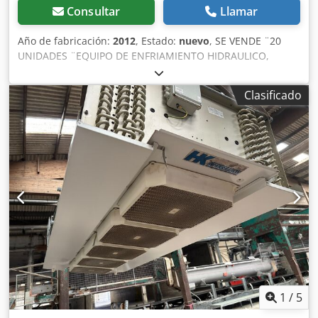
Consultar
Llamar
Año de fabricación:
2012
, Estado:
nuevo
, SE VENDE ¨20
UNIDADES ¨EQUIPO DE ENFRIAMIENTO HIDRAULICO,
NUEVOS A ESTRENAR . Cjdjzqvaxspfx Akrorf PRECIO POR
UNIDAD 4.000
Clasificado
1
/
5