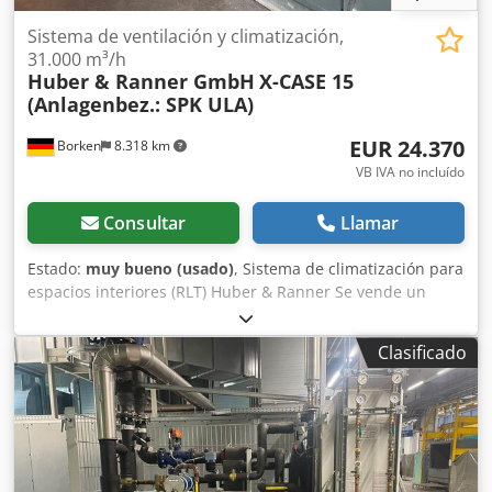
Sistema de ventilación y climatización,
31.000 m³/h
Huber & Ranner GmbH
X-CASE 15
(Anlagenbez.: SPK ULA)
EUR 24.370
Borken
8.318 km
VB IVA no incluído
Consultar
Llamar
Estado:
muy bueno (usado)
, Sistema de climatización para
espacios interiores (RLT) Huber & Ranner Se vende un
sistema de ventilación y climatización industrial de alta
calidad, de varias etapas, del fabricante de primera línea
Clasificado
Huber & Ranner. El sistema se utilizaba como unidad de
recirculación para una cabina de pintura y se encuentra
en excelentes condiciones, limpio y con un mantenimiento
profesional. El sistema controla todo el clima del aire
(filtración, refrigeración, humidificación, circulación) y es
ideal para pabellones de producción, talleres de pintura,