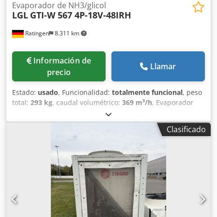
Evaporador de NH3/glicol
LGL
GTI-W 567 4P-18V-48IRH
Ratingen
8.311 km
Información de
Llamar
precio
Estado:
usado
, Funcionalidad:
totalmente funcional
, peso
total:
293 kg
, caudal volumétrico:
369 m³/h
, Evaporador
industrial de doble circuito, con glicol/amoniaco.
Csdpfxsztbypj Akrsrf Capacidad de refrigeración con
Clasificado
amoniaco a 0 °C de temperatura ambiente y -10 °C de
temperatura de evaporación: 50 kW. Volumen de los tubos:
49 dm³. 5 ventiladores, diámetro 450 mm, 4 polos.
Distancia entre aletas: 7 mm. Protección contra la
corrosión con recubrimiento Blygold.