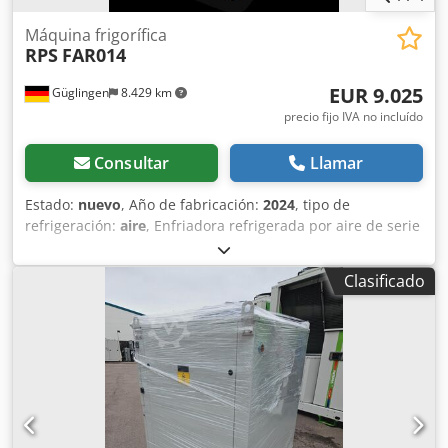
Máquina frigorífica
RPS
FAR014
EUR 9.025
Güglingen
8.429 km
precio fijo IVA no incluído
Consultar
Llamar
Estado:
nuevo
, Año de fabricación:
2024
, tipo de
refrigeración:
aire
, Enfriadora refrigerada por aire de serie
que incluye bomba interna, depósito, paquete de invierno
hasta una temperatura ambiente de -10°C sensor de gas y
Clasificado
ventilador ATEX dentro del sistema de refrigeración.
Potencia frigorífica de 9,57 kW a 7/12 °C y 35 °C de
temperatura ambiente. Nuestra serie pequeña de propano
está disponible desde 9,57 hasta 66 kW. Credpet Twtfofx
Akref Todos los sistemas pueden personalizarse para
adaptarse al proceso.