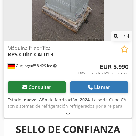
1
/
4
Máquina frigorífica
RPS Cube
CAL013
EUR 5.990
Güglingen
8.429 km
EXW precio fijo IVA no incluído
Consultar
Llamar
Estado:
nuevo
, Año de fabricación:
2024
, La serie Cube CAL
son sistemas de refrigeración refrigerados por aire para
uso industrial. Se instalan en exteriores, pero también
pueden instalarse en interiores gracias al refrigerante no
inflamable R513A. El Cube CAL 013 tiene un depósito
SELLO DE CONFIANZA
interno, una bomba P3 interna y un evaporador coaxial. Su