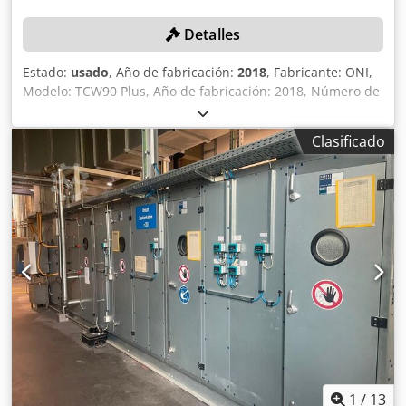
Detalles
Estado:
usado
, Año de fabricación:
2018
, Fabricante: ONI,
Modelo: TCW90 Plus, Año de fabricación: 2018, Número de
serie: 18026, Potencia de calefacción: 18 kW, Potencia de
refrigeración: 164 kW, Control MC. Csdpfx Aezn Anqokrorf
Clasificado
+++ Atención: ¡Este equipo forma parte de una subasta en
línea! +++
1
/
13