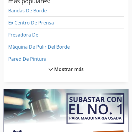
más populares:
Bandas De Borde
Ex Centro De Prensa
Fresadora De
Máquina De Pulir Del Borde
Pared De Pintura
Mostrar más
Precintadora De Borde
Precintadora De Borde De Mano
Prensa De Balas
Prensa De Banco
Prensa De Doblez
Prensa De Encolado