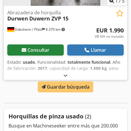
1
/
5
corresponden a la fecha de publicación. Venta previa,
modificaciones y errores reservados.
Abrazadera de horquilla
Durwen
Duwern ZVP 15
EUR 1.990
Edesheim / Pfalz
8.370 km
VB IVA no incluído
Consultar
Llamar
Estado:
usado
, Funcionalidad:
totalmente funcional
, Año
de fabricación:
2017
, capacidad de carga:
1.500 kg
, peso
en vacío:
333 kg
, ancho de construcción:
760 mm
,
Horquilla de sujeción Centro de gravedad de la carga: 500
Guardar búsqueda
Clase ISO: Clase ISO 2 = 1.000 - 2.500 kg Estado: Lista para
su uso y completamente funcional Estado técnico: bueno
Dcodpfx Aezhp Azjicsk Descripción: Si tiene alguna
pregunta, no dude en llamarnos. Además de este modelo,
tenemos aproximadamente 150 vehículos más para la
Horquillas de pinza usado
(2)
manipulación de materiales en stock. Eche un vistazo a
nuestra página web, fleischmann-foerdertechnik, para
Busque en Machineseeker entre más que 200.000
obtener más información. Estaremos encantados de