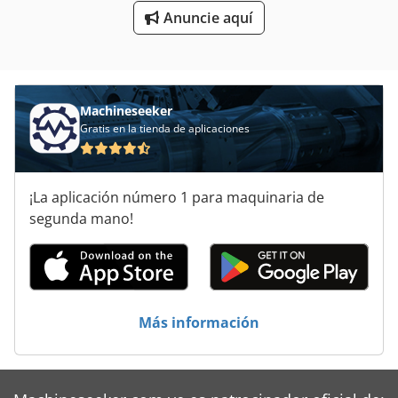
Anuncie aquí
Prensa De Cilindro
Prensa De Extrusión
Prensa De La Manguera
Machineseeker
Prensa De Palanca
Gratis en la tienda de aplicaciones
Prensa De Taller
¡La aplicación número 1 para maquinaria de
Prensa De Tornillo
segunda mano!
Set De Pinzas Sujeción
Más información