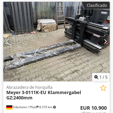
Clasificado
1
/
5
Abrazadera de horquilla
Meyer
3-0111K-EU Klammergabel
GZ:2400mm
EUR 10.900
Edesheim / Pfalz
8.370 km