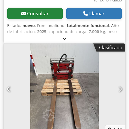
VB IVA no incluído
Consultar
Llamar
Estado:
nuevo
, Funcionalidad:
totalmente funcional
, Año
de fabricación:
2025
, capacidad de carga:
7.000 kg
, peso
en vacío:
1.360 kg
, altura de construcción:
1.100 mm
,
ancho de construcción:
1.800 mm
, ancho de apertura:
Clasificado
2.180 mm
, Pinza para horquillas Centro de carga: 600
Clase ISO: ISO clase 4 = 5.000 - 10.000 kg Dodpezllgqefx
Aicsck Estado: Equipo nuevo Estado técnico: Nuevo
Descripción: Longitud de horquilla 2400 x 150 x 65 mm.
Capacidad de carga como porta horquillas: 7.000 kg; como
pinza: 5.000 kg. Nuevo dispositivo disponible para entrega
inmediata. Si tiene más preguntas, no dude en llamarnos.
Además de este modelo, disponemos de unos 150
vehículos industriales más en stock. Visite nuestra página
web fleischmann-foerdertechnik. Le ofrecemos opciones
de leasing y financiación y podemos solicitar un envío
económico para usted. También aceptamos equipos Linde
como parte de pago, incluso si no compra una máquina
con nosotros. Las horas de funcionamiento indicadas