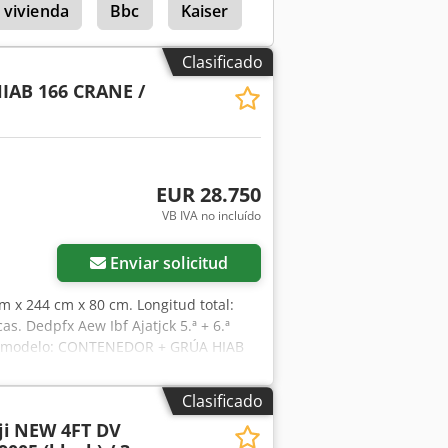
 vivienda
Bbc
Kaiser
Hiab 965
Clasificado
IAB 166 CRANE /
EUR 28.750
VB IVA no incluído
Enviar solicitud
m x 244 cm x 80 cm. Longitud total:
s. Dedpfx Aew Ibf Ajatjck 5.ª + 6.ª
 de modelo: CONTENEDOR + GRÚA HIAB
 NETOS PARA LA EXPORTACIÓN. (Joris
 ruso). Nos esforzamos al máximo por
Clasificado
var derechos de los textos publicados.
i
NEW 4FT DV