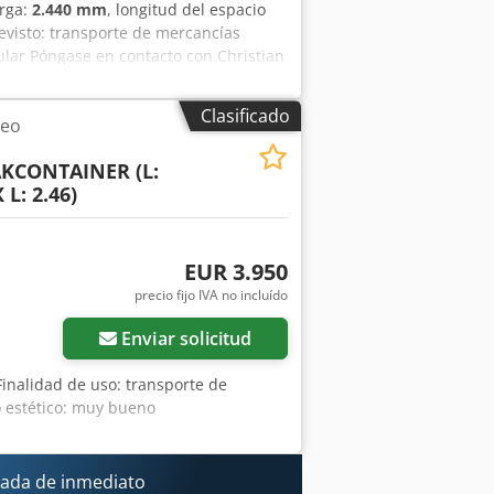
arga:
2.440 mm
, longitud del espacio
revisto: transporte de mercancías
gular Póngase en contacto con Christian
po: contenedor para aseos Año de
 x ancho x alto): 6055 x 2435 x 2800
Clasificado
teo
 norma ISO: en las esquinas, con
 Drenaje de agua de lluvia: a través de
KCONTAINER (L:
 las esquinas Ventanas: ventanas de
 L: 2.46)
n zonas húmedas Características
eos, 2 urinarios y 2 lavabos Nota: suelo
7828 Altfeld, cerca de Marktheidenfeld
EUR 3.950
precio fijo IVA no incluído
Enviar solicitud
 Finalidad de uso: transporte de
o estético: muy bueno
ada de inmediato