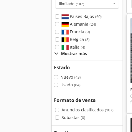
Hiab
Damatomacchine Newton 20
Container
Ilimitado
(107)
Países Bajos
(60)
Alemania
(24)
Francia
(9)
Bélgica
(8)
Italia
(4)
Mostrar más
Estado
Nuevo
(43)
Usado
(64)
Formato de venta
Anuncios clasificados
(107)
Subastas
(0)