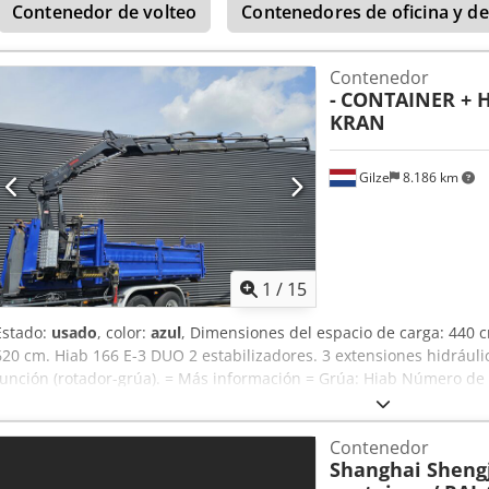
Contenedor de volteo
Contenedores de oficina y de
Arne Honingh.
Contenedor
-
CONTAINER + H
KRAN
Gilze
8.186 km
1
/
15
Estado:
usado
, color:
azul
, Dimensiones del espacio de carga: 440 c
620 cm. Hiab 166 E-3 DUO 2 estabilizadores. 3 extensiones hidráulica
función (rotador-grúa). = Más información = Grúa: Hiab Número
166 / KRA = Información de la empresa = TODOS LOS PRECIOS SON
Versteijnen NL-DE-GB) (Wouter Greutink NL-DE-GB-ES-IT) (Hablamos
Contenedor
proporcionar información correcta. Sin embargo, no se pueden deri
Shanghai Shengj