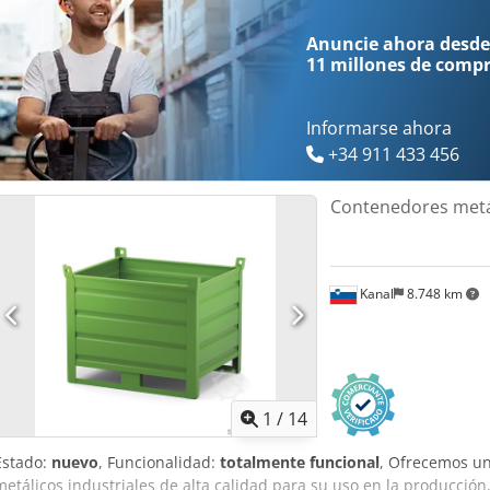
Anuncie ahora desde
11 millones de comp
Informarse ahora
+34 911 433 456
Contenedores metál
Kanal
8.748 km
1
/
14
Estado:
nuevo
, Funcionalidad:
totalmente funcional
, Ofrecemos u
metálicos industriales de alta calidad para su uso en la producción,