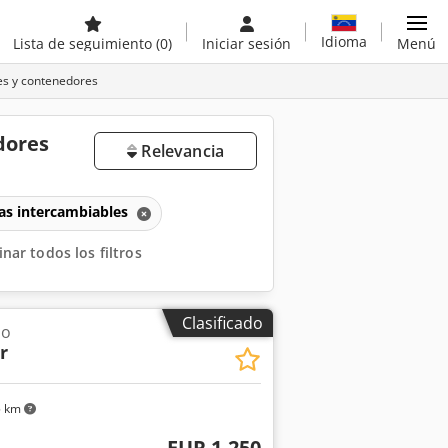
Idioma
Lista de seguimiento
(0)
Iniciar sesión
Menú
es y contenedores
dores
Relevancia
as intercambiables
inar todos los filtros
Clasificado
ño
r
5 km
EUR 1.250