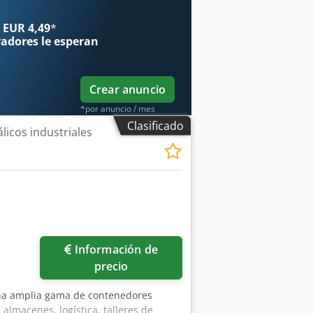
 EUR 4,49
*
radores
le esperan
Crear anuncio
*por anuncio / mes
Clasificado
icos industriales
Información de
precio
na amplia gama de contenedores
 almacenes, logística, talleres de