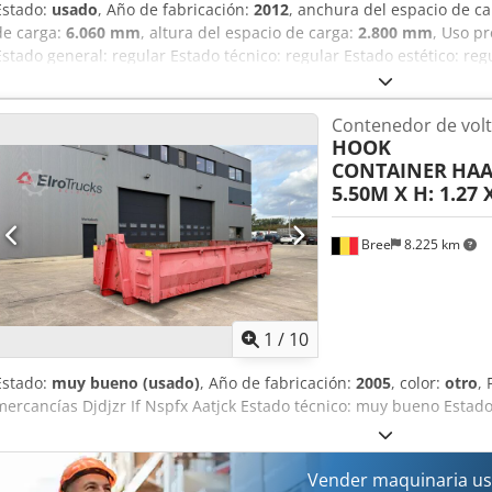
Estado:
usado
, Año de fabricación:
2012
, anchura del espacio de c
de carga:
6.060 mm
, altura del espacio de carga:
2.800 mm
, Uso p
Estado general: regular Estado técnico: regular Estado estético: re
Theißen para obtener más información. Fabricante: desconocido Ti
fabricación: 2012 Tipo de producto: usado Datos: Dimensiones (largo
Contenedor de vol
mm Peso: aprox. 2.700 kg Color: rojo Puntos de transporte según la
HOOK
alojamientos para carretillas elevadoras Apilable: hasta 3 unidades
CONTAINER
HAA
canalones perimetrales en el marco, con bajantes en los pilares de
5.50M X H: 1.27 X
PVC blancas Instalación eléctrica: instalación eléctrica para uso e
especiales: calefacción eléctrica, zona para señoras y señores, 5 as
dañado, usado, abolladuras en las paredes exteriores Ubicación: 9
Bree
8.225 km
Dcodezpxhvjpfx Aatjk Disponible de inmediato
1
/
10
Estado:
muy bueno (usado)
, Año de fabricación:
2005
, color:
otro
,
mercancías Djdjzr If Nspfx Aatjck Estado técnico: muy bueno Estad
Vender maquinaria us