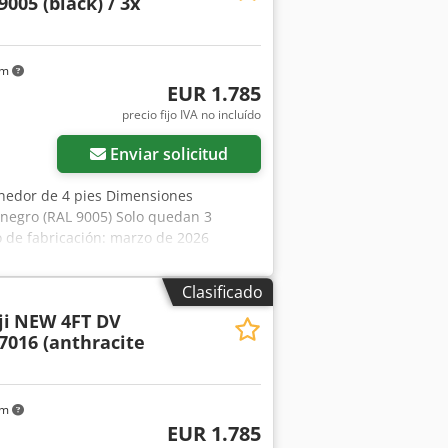
9005 (black) / 3x
km
EUR 1.785
precio fijo IVA no incluído
Enviar solicitud
nedor de 4 pies Dimensiones
r: negro (RAL 9005) Solo quedan 3
 de fabricación: marzo de 2026
x 220 x 226 cm Pesos Peso en vacío:
do Estado general: muy bueno Estado
Clasificado
ucto Dedpfx Aaszqu I Iotock
i
NEW 4FT DV
o con Arne Honingh para obtener más
7016 (anthracite
km
EUR 1.785