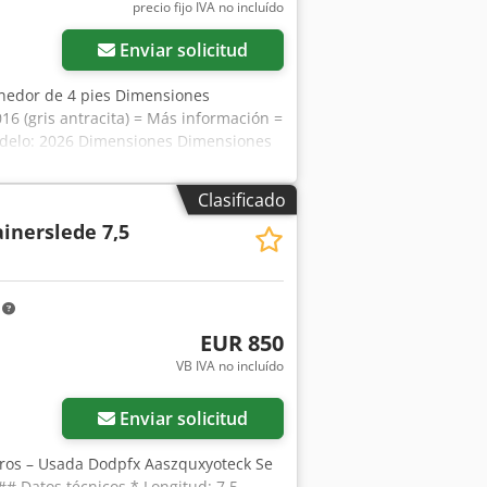
precio fijo IVA no incluído
Enviar solicitud
nedor de 4 pies Dimensiones
016 (gris antracita) = Más información =
odelo: 2026 Dimensiones Dimensiones
kg Carga útil: 2330 kg Peso máximo
ico: muy bueno Estado estético: muy
Clasificado
nformación Póngase en contacto con
inerslede 7,5
m
EUR 850
VB IVA no incluído
Enviar solicitud
tros – Usada Dodpfx Aaszquxyoteck Se
 Datos técnicos * Longitud: 7,5