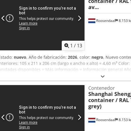
container / RAL 
av...
Roosendaal
8.153 
1
/
13
Estado:
nuevo
, Año de fabricación:
2026
, color:
negro
, Nuevo conte
interiores: 105 x 211 x 206 cm (largo x ancho x alto) = 4,60 m³ Colo
unidades disponibles = Más información = Información general Año
Modelo: 2026 Dimensiones Dimensiones (largo x ancho x alto): 120 
670 kg Carga útil: 2.330 kg Peso máximo autorizado: 3.000 kg Esta
Contenedor
técnico: muy bueno Estado estético: muy bueno Seguridad del prod
Shanghai Shengj
Fabricante: Shanghai Shengji Más información Póngase en contact
container / RAL 
información.
grey)
Roosendaal
8.153 