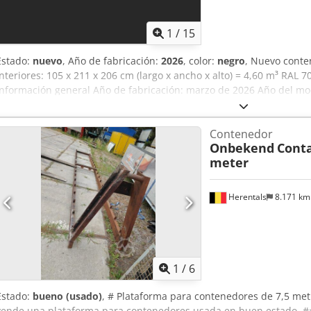
1
/
15
Estado:
nuevo
, Año de fabricación:
2026
, color:
negro
, Nuevo conte
interiores: 105 x 211 x 206 cm (largo x ancho x alto) = 4,60 m³ RAL 7
Información general Año de fabricación: marzo de 2026 Año del m
(largo x ancho x alto): 120 x 220 x 226 cm Pesos Peso en vacío: 670 
autorizado: 3000 kg Estado Estado general: muy bueno Estado técn
Contenedor
bueno Seguridad del producto Fabricante: Shanghai Shengji Más i
Onbekend
Conta
Arne Honingh para obtener más información. Dcjdpfjzqtq Isx Aatok
meter
Herentals
8.171 k
1
/
6
Estado:
bueno (usado)
, # Plataforma para contenedores de 7,5 me
vende una plataforma para contenedores usada en buen estado. ###