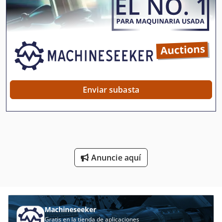
Mesa De Montaje
Mesa De Trabajo
Mesa De Trabajo Móvil
Mesa De Transferencia
Mesa De Ángulo
Enviar subasta
Mesas Hidrahulicas Elevadoras
Máquina De La Carpintería
Máquina De La Construcción
Anuncie aquí
Mástil De Carretilla Elevadora
Plataforma De Elevación
Tabla De Elevación
Machineseeker
Gratis en la tienda de aplicaciones