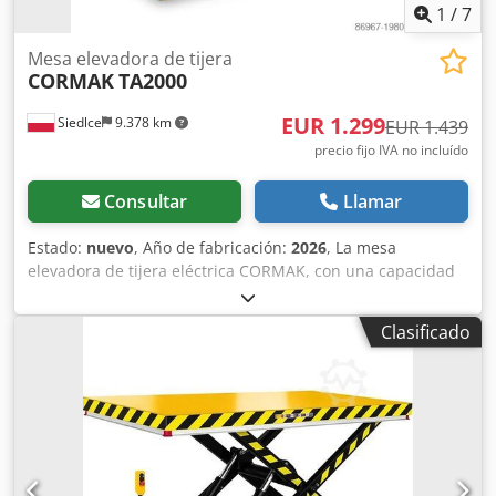
1
/
7
Mesa elevadora de tijera
CORMAK
TA2000
EUR 1.299
Siedlce
9.378 km
EUR 1.439
precio fijo IVA no incluído
Consultar
Llamar
Estado:
nuevo
, Año de fabricación:
2026
, La mesa
elevadora de tijera eléctrica CORMAK, con una capacidad
de carga de 2000 kg, es una plataforma elevadora
estacionaria y robusta, diseñada para trabajar con cargas
Clasificado
pesadas en almacenes, plantas de producción, logística,
talleres e industrias. El dispositivo permite elevar,
descender y posicionar cómodamente mercancías, paletas,
cajas, contenedores, componentes de máquinas y
elementos estructurales a la altura de trabajo requerida.
Este modelo está diseñado para tareas en las que las
mesas elevadoras estándar con menor capacidad de carga