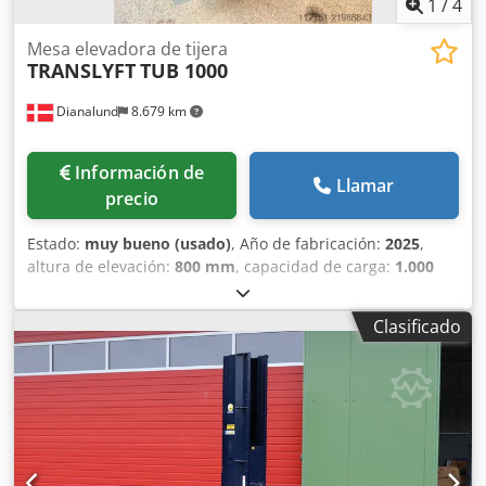
1
/
4
Mesa elevadora de tijera
TRANSLYFT
TUB 1000
Dianalund
8.679 km
Información de
Llamar
precio
Estado:
muy bueno (usado)
, Año de fabricación:
2025
,
altura de elevación:
800 mm
, capacidad de carga:
1.000
kg
, Mesa elevadora Translyft. Modelo TUB 1000. 1000 kg
de capacidad. 1 año de antigüedad (2025). Elevación
Clasificado
máxima 800 mm. Dimensiones exteriores 1450 x 1085 mm.
Se incluye documentación del fabricante. 4 mesas
elevadoras disponibles. Se venden juntas o por separado.
Crodpfxjy Ubtnj Aggof