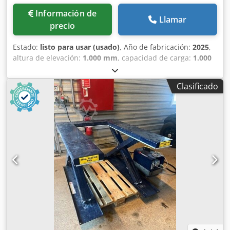
Información de
Llamar
precio
Estado:
listo para usar (usado)
, Año de fabricación:
2025
,
altura de elevación:
1.000 mm
, capacidad de carga:
1.000
kg
, Mesa elevadora Translyft. Modelo TL 1000B Crjdey
Ubtujpfx Aggsf Capacidad: 1000 kg. 1 año de antigüedad
Clasificado
(2025). Altura de elevación: 1000 mm. Dimensiones
exteriores: 1300 x 800 mm. Incluye documentación del
fabricante. 3 mesas elevadoras disponibles. Se venden
juntas o por separado.