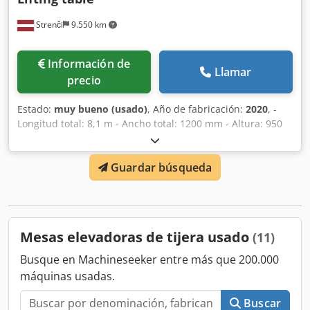
Strenči
9.550 km
Información de
Llamar
precio
Estado:
muy bueno (usado)
, Año de fabricación:
2020
, -
Longitud total: 8,1 m - Ancho total: 1200 mm - Altura: 950
mm Cjdpjtddw Aofx Aggerf Elevador hidráulico con
capacidad de elevación de aproximadamente 1 tonelada.
Guardar búsqueda
Mesas elevadoras de tijera usado
(11)
Busque en Machineseeker entre más que 200.000
máquinas usadas.
Buscar