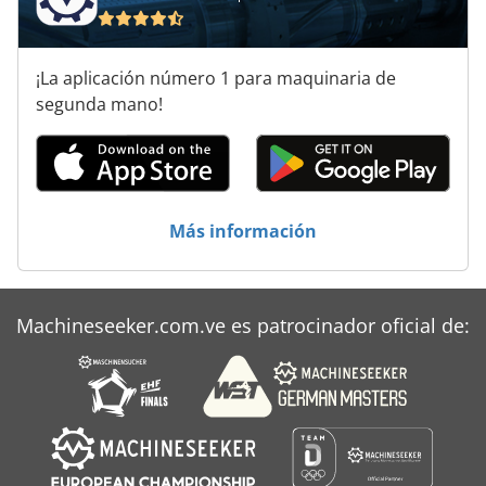
Tabla De Elevación De Plataforma
Tabla De Elevación De Tijera
¡La aplicación número 1 para maquinaria de
Tabla De Elevación De Tijera Neumática
segunda mano!
Tabla De Elevación Neumática
Tijeras De Elevación Del Coche
Volquete De Elevación
Más información
Machineseeker.com.ve es patrocinador oficial de: