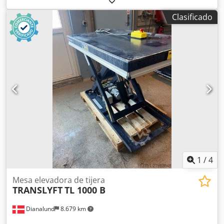
montado sobre células de pesaje con báscula, 3Ph Codeulz
Clasificado
Epopfx Aggjrf
1
/
4
Mesa elevadora de tijera
TRANSLYFT
TL 1000 B
Dianalund
8.679 km