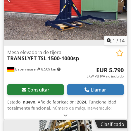
1
/
14
Mesa elevadora de tijera
TRANSLYFT
TSL 1500-1000sp
EUR 5.790
Babenhausen
8.509 km
EXW VB IVA no incluído
Consultar
Llamar
Estado:
nuevo
, Año de fabricación:
2024
, Funcionalidad:
totalmente funcional
, número de máquina/vehículo:
24075022
, peso total:
560 kg
, potencia de elevación:
1.500
kg/m
, ancho de la mesa:
229 mm
, tipo de ajuste de altura:
Clasificado
hidráulico
, presión:
75 bar
, Se vende una mesa elevadora