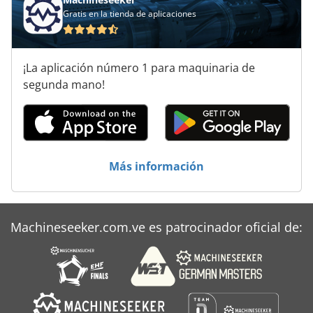
Gratis en la tienda de aplicaciones
Mesa De Transferencia
Regla De Calefacción
¡La aplicación número 1 para maquinaria de
Sistema De Calefacción
segunda mano!
Sistema De Control De Temperatura
Tanques De Enfriamiento
Torre De Enfriamiento
Más información
Machineseeker.com.ve es patrocinador oficial de: