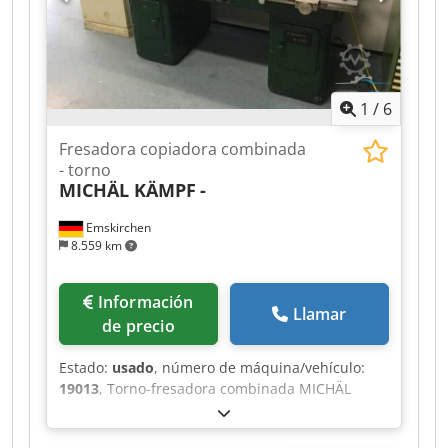
1
/
6
Fresadora copiadora combinada
- torno
MICHÄL KÄMPF
-
Emskirchen
8.559 km
Información
Llamar
de precio
Estado:
usado
, número de máquina/vehículo:
19013
, Torno-fresadora combinada MICHÄL
KÄMPF Inspección en línea mediante
videoconferencia a través de Skype Nos