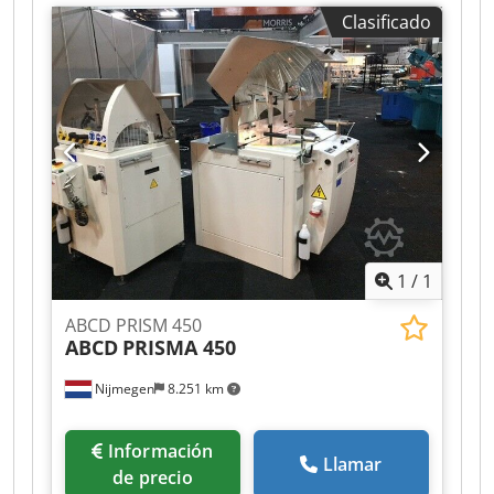
complacería mucho recibir su visita; tenemos
Clasificado
más máquinas en stock. Disponible de
inmediato y se puede inspeccionar. Dwjdpfx Aeh
Axryjk Uoa En stock en Emskirchen/Núremberg;
se puede probar.
1
/
1
ABCD PRISM 450
ABCD
PRISMA 450
Nijmegen
8.251 km
Información
Llamar
de precio