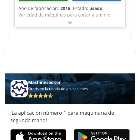
Año de fabricación:
2016
, Estado:
usado
,
Variedad de máquinas para cortar aluminio
disponibles en stock. Dodpfjf Rihvox Ak Ujwa
Machineseeker
Gratis en la tienda de aplicaciones
¡La aplicación número 1 para maquinaria de
segunda mano!