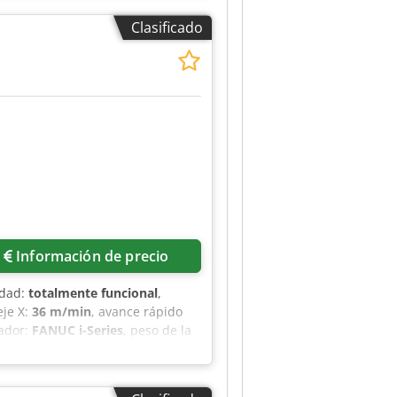
NC 620 Volante electrónico
Clasificado
ón para palpador de medición
tro interno de refrigerante a
ción de la máquina
Información de precio
idad:
totalmente funcional
,
eje X:
36 m/min
, avance rápido
lador:
FANUC i-Series
, peso de la
ho de la mesa:
670 mm
, longitud
al (máx.):
12.000 rpm
, horas de
lo:
18 W
, nariz del husillo:
ISO 40
,