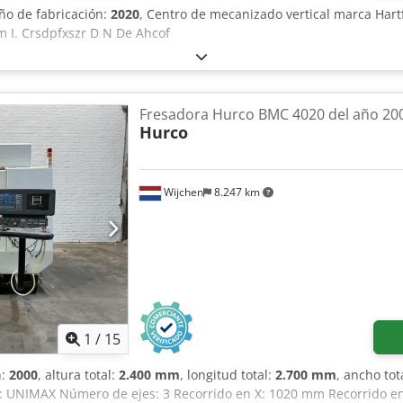
Año de fabricación:
2020
, Centro de mecanizado vertical marca Har
m I. Crsdpfxszr D N De Ahcof
Fresadora Hurco BMC 4020 del año 20
Hurco
Wijchen
8.247 km
1
/
15
n:
2000
, altura total:
2.400 mm
, longitud total:
2.700 mm
, ancho tot
al: UNIMAX Número de ejes: 3 Recorrido en X: 1020 mm Recorrido e