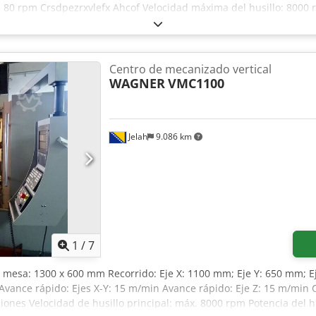
: 80 rpm Crsdpezrxvlefx Ahcof Velocidad máxima del husillo: 800
e fabricación: 2000 - Documentación disponible: Sí - Marcado CE: S
zontal/Vertical: Vertical - Marca del sistema de control: Hurco - Tip
es [uds.]: 3 - Recorrido en el eje X [mm]: 1020 - Recorrido en el ej
 [mm]: 1220 - Ancho de la mesa [mm]: 510 - Velocidad mínima del h
Centro de mecanizado vertical
Dimensiones de transporte: 2700 mm x 2350 mm x 2400 mm (l x a x h
WAGNER
VMC1100
: 1 Información financiera IVA: El precio indicado no incluye el IVA
esas. Entrega y aceptación de equipos usados siempre posible pa
Jelah
9.086 km
1
/
7
a mesa: 1300 x 600 mm Recorrido: Eje X: 1100 mm; Eje Y: 650 mm; E
Avance rápido: Ejes X-Y: 15 m/min Avance rápido: Eje Z: 15 m/min
iones Velocidad de husillo principal: máx. 8000 rpm Potencia del hu