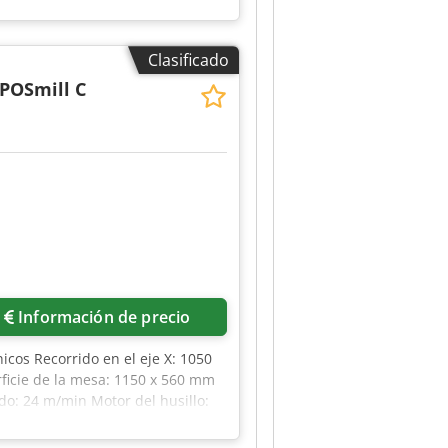
7500 kg Crjdpfozrwzmsx Ahcsf
Clasificado
POSmill C
Información de precio
nicos Recorrido en el eje X: 1050
ficie de la mesa: 1150 x 560 mm
o: 24 m/min Motor del husillo:
 x 2,4 x 2,9 m Información
do: 20811 h - Máquina encendida: