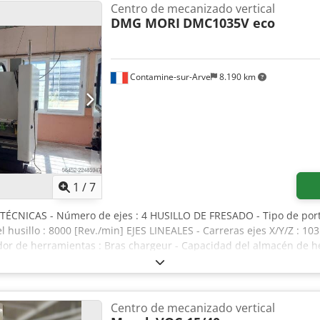
 ranuras del almacén de herramientas:
30
, tensión de entrada:
40
Centro de mecanizado vertical
ansportadora de virutas, documentación / manual
DMG MORI
DMC1035V eco
, Centro de meca
ntrol CNC Fanuc i-Series. Crjdpfjzrn Dxex Ahcsf
Contamine-sur-Arve
8.190 km
1
/
7
TÉCNICAS - Número de ejes : 4 HUSILLO DE FRESADO - Tipo de port
del husillo : 8000 [Rev./min] EJES LINEALES - Carreras ejes X/Y/Z 
r de herramientas : Bras chargeur - Capacidad del almacén de h
sa : 1200x560 [mm] - Peso admisible en la mesa : 1000 [Kg] ALIM
 instalada : 17 [kVA] DIMENSIONES TOTALES - Dimensiones en el sue
 máquina : 4300 [Kg] HORAS MÁQUINA - Horas en tensión : 31240 [h]
 - Tipo de divisor : Par fonction M * Fabricante : NIKKEN - Recipi
Centro de mecanizado vertical