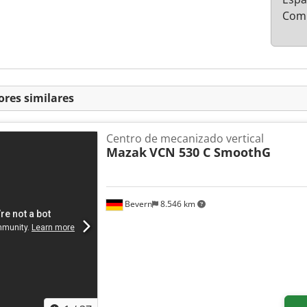
Comu
ores similares
Centro de mecanizado vertical
Mazak
VCN 530 C SmoothG
Bevern
8.546 km