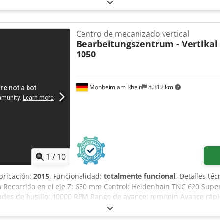
bricación: 2006 Opcional: 4 y 5 ejes Peso de la máquina: aprox. 
Centro de mecanizado vertical
Bearbeitungszentrum - Vertikal
1050
Monheim am Rhein
8.312 km
1
/
10
abricación:
2015
, Funcionalidad:
totalmente funcional
, Detalles téc
 Recorrido en el eje Z: 630 mm Control: Heidenhain TNC 620 Super
ades de husillo: 10000 RPM Rango de avance: mm/min Avance rápid
VA Peso de la máquina, aprox.: 7,8 t Espacio requerido, aprox.: 4,3
oras de funcionamiento (a fecha del 10.07.2026): - Control encendi