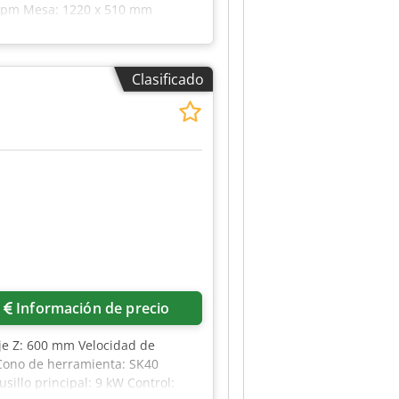
0 rpm Mesa: 1220 x 510 mm
í - Certificado CE: No - Número de
o de sistema de control: Ultimax -
e Y [mm]: 510 - Recorrido en el eje
Clasificado
usillo [rpm]: 80 - Velocidad
) - Peso de transporte [kg]: 5000
. IVA/Impuesto sobre el valor
ra todo tipo de maquinaria
Información de precio
je Z: 600 mm Velocidad de
 Cono de herramienta: SK40
sillo principal: 9 kW Control: