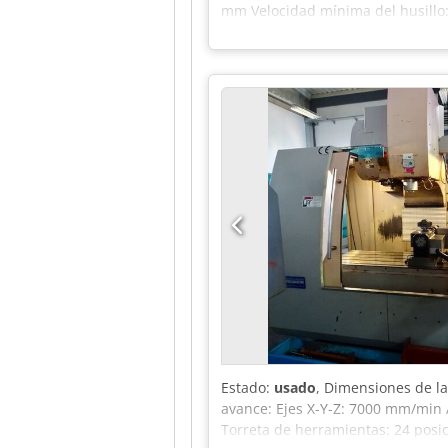
mm Velocidad mínima del husillo
Potencia del motor: 15 kW - Año d
serie: 06584 - Control: CNC - Hori
Potencia [kW]: 15,0 - Número de ej
Z [mm]: 610 - Longitud de la mesa
máxima del husillo [rpm]: 8000 - 
kg - Paquetes de transporte [uds.]
añadido: IVA deducible para empr
industrial. Lukas van Rossum
Estado:
usado
, Dimensiones de l
avance: Ejes X-Y-Z: 7000 mm/min 
Torreta de herramientas: 24 posic