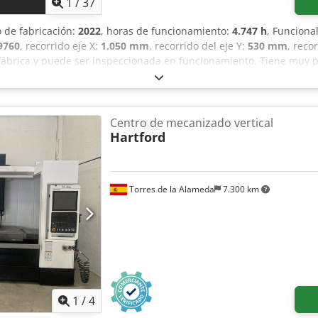
1
/
37
o de fabricación:
2022
, horas de funcionamiento:
4.747 h
, Funciona
9760
, recorrido eje X:
1.050 mm
, recorrido del eje Y:
530 mm
, reco
ábrica y puede ser inspeccionada en funcionamiento. Tiene muy p
 Ajzr R Exehcsrf Centro de mecanizado vertical CNC usado. Fabri
0 Horas de funcionamiento: 4747 Las herramientas, los soportes 
 archivo adjunto encontrará la confirmación del pedido y las especi
Centro de mecanizado vertical
Hartford
Torres de la Alameda
7.300 km
1
/
4