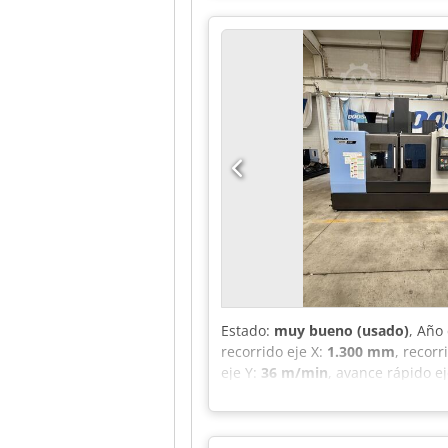
13353 h - Ejecución del programa
Heidenhain Sistema de medición d
Cambiaherramientas de 30 posicio
través del husillo, 20 bar Aire c
Estado:
muy bueno (usado)
, Año
recorrido eje X:
1.300 mm
, recorr
eje Y:
36 m/min
, avance rápido e
pieza (máx.):
1.300 kg
, altura tota
de la mesa:
1.500 mm
, peso total
funcionamiento del husillo:
1.963