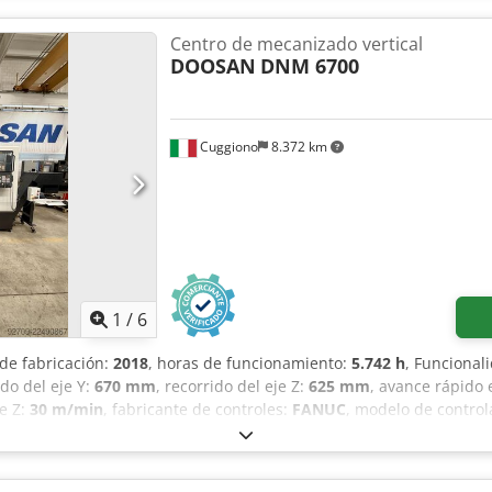
: 7412 h - Husillo: 5184 h Equipamiento: Control CNC Heidenhain T
e herramientas Reglas lineales en todos los ejes X/Y/Z Preparaci
Centro de mecanizado vertical
nes Sistema de refrigeración con filtro de banda de papel Suminis
DOOSAN
DNM 6700
omprimido a través del husillo Transportador de virutas Documenta
Cuggiono
8.372 km
1
/
6
 de fabricación:
2018
, horas de funcionamiento:
5.742 h
, Funcional
ido del eje Y:
670 mm
, recorrido del eje Z:
625 mm
, avance rápido 
je Z:
30 m/min
, fabricante de controles:
FANUC
, modelo de contro
l:
3.100 mm
, longitud total:
4.400 mm
, ancho total:
2.450 mm
, anc
:
8.500 kg
, velocidad del husillo (min.):
80 rpm
, velocidad del cabez
 h
, suministro de refrigerante:
20 bar
, potencia del motor del husil