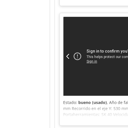
SIEMENS 810D Powerline Año de fa
Estado:
bueno (usado)
, Año de f
mm Recorrido en el eje Y: 530 mm
Portaherramientas: SK 40 Velocid
kW Consumo total de energía: 25 k
adicional Crsdpfx Aezrukfjhcef H