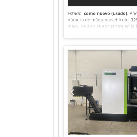
Estado:
como nuevo (usado)
, Añ
número de máquina/vehículo:
32
máquina aún se encuentra en la f
condiciones como nuevas. Codpfx
SmoothG Número de máquina: 32976
incluidos en el suministro. En el