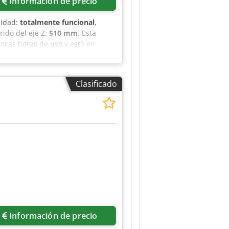
Información de precio
lidad:
totalmente funcional
,
rrido del eje Z:
510 mm
, Esta
ocas horas de uso y está en
cante: MAZAK Modelo: VCN 530 C
y el tornillo de banco no están
ficaciones de la máquina.
Clasificado
Información de precio