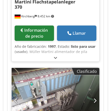
Martini
Flachstapelanleger
370
Kirchberg
8.452 km
Información
Llamar
de precio
Año de fabricación:
1997
, Estado:
listo para usar
(usado)
, Müller Martini alimentador de pila
plana 370, año de fabricación 1997 Crsdpfx
Agswvmp Rj Esf 6x
Clasificado