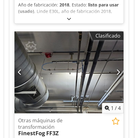
Año de fabricación:
2018
, Estado:
listo para usar
(usado)
, Linde E30L, año de fabricación 2018,
20.310 horas, Triplex 513cm, 3º + 4º válvula con
SS+ZVG Crodpfx Asu S Sq Isg Eof
Clasificado
1
/
4
Otras máquinas de
transformación
FinestFog
FF3Z