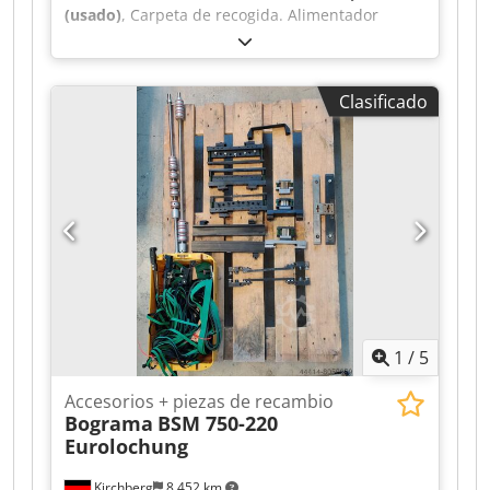
(usado)
, Carpeta de recogida. Alimentador
horizontal de pilas planas Hohner (solo) para
HSB 9000. Credpfxslucypo Ag Eof
Clasificado
1
/
5
Accesorios + piezas de recambio
Bograma
BSM 750-220
Eurolochung
Kirchberg
8.452 km