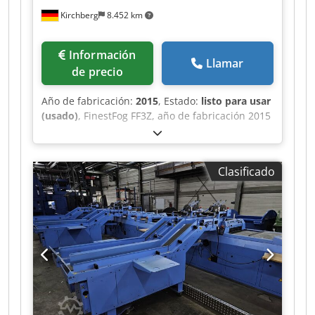
Kirchberg
8.452 km
Información
Llamar
de precio
Año de fabricación:
2015
, Estado:
listo para usar
(usado)
, FinestFog FF3Z, año de fabricación 2015
7 x boquilla doble Cedpfst Uwiiex Ag Ejrf
Clasificado