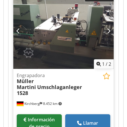
1
/
2
Engrapadora
Müller
Martini
Umschlaganleger
1528
Kirchberg
8.452 km
Información
Llamar
de precio