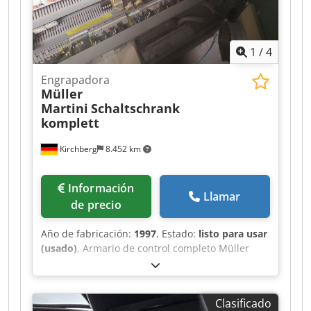
1
/
4
Engrapadora
Müller
Martini
Schaltschrank
komplett
Kirchberg
8.452 km
Información
Llamar
de precio
Año de fabricación:
1997
, Estado:
listo para usar
(usado)
, Armario de control completo Müller
Martini, año de fabricación 1997 Crjdpewvmp
Djfx Ag Esf
Clasificado