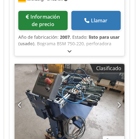
Información
Llamar
de precio
Año de fabricación:
2007
, Estado:
listo para usar
(usado)
, Bograma BSM 750-220, perforadora
para trabajos de encuadernación según la
norma europea Crsdpfjiz T Txox Ag Eef –
Centrado y guías para cintas en diferentes
Clasificado
tamaños – Soporte para la parte superior,
central e inferior