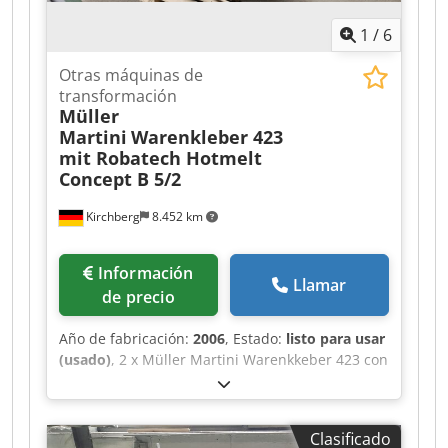
1
/
6
Otras máquinas de
transformación
Müller
Martini
Warenkleber 423
mit Robatech Hotmelt
Concept B 5/2
Kirchberg
8.452 km
Información
Llamar
de precio
Año de fabricación:
2006
, Estado:
listo para usar
(usado)
, 2 x Müller Martini Warenkkeber 423 con
Robatech Hotmelt Concept B 5/2, año 2006
Credpexfwvqjfx Ag Esf para Müller Martini
Tempo grapadora de caballete. En buen estado
Clasificado