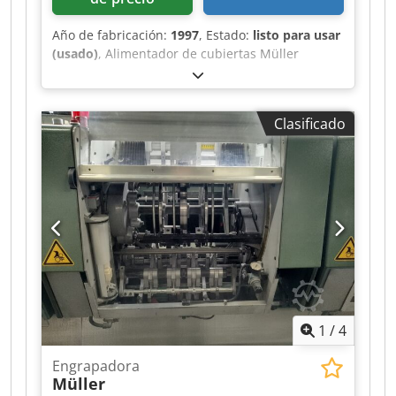
Año de fabricación:
1997
, Estado:
listo para usar
(usado)
, Alimentador de cubiertas Müller
Martini 1528, año de fabricación 1997
Crjdpfjwvmqbex Ag Esf
Clasificado
1
/
4
Engrapadora
Müller