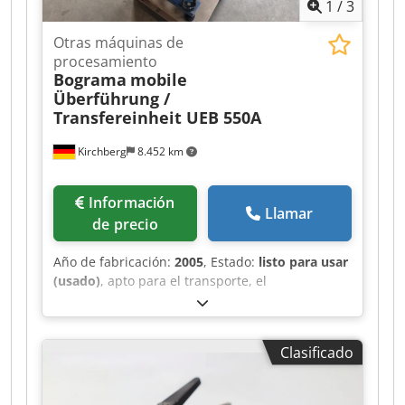
1
/
3
Otras máquinas de
procesamiento
Bograma
mobile
Überführung /
Transfereinheit UEB 550A
Kirchberg
8.452 km
Información
Llamar
de precio
Año de fabricación:
2005
, Estado:
listo para usar
(usado)
, apto para el transporte, el
funcionamiento cíclico, el desmolde y el soplado.
Credpfxjh Svyvj Ag Eef
Clasificado