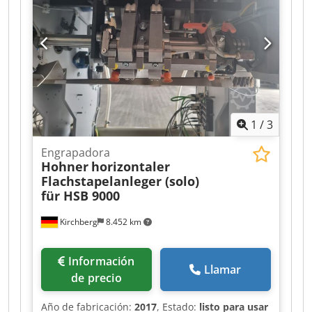
1
/
3
Engrapadora
Hohner
horizontaler
Flachstapelanleger (solo)
für HSB 9000
Kirchberg
8.452 km
Información
Llamar
de precio
Año de fabricación:
2017
, Estado:
listo para usar