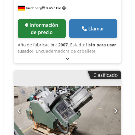
Kirchberg
8.452 km
Información
Llamar
de precio
Año de fabricación:
2007
, Estado:
listo para usar
(usado)
, Encuadernadora de caballete
Heidelberg alimentador de pila plana DHU 450
Crjdpsxw Iryjfx Ag Ejf
Clasificado