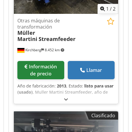
1
/
2
Otras máquinas de
transformación
Müller
Martini
Streamfeeder
Kirchberg
8.452 km
Información
Llamar
de precio
Año de fabricación:
2013
, Estado:
listo para usar
(usado)
, Muller Martini Streamfeeder, año de
construcción 2013 Codot Iyhzjpfx Ag Esrf
Clasificado