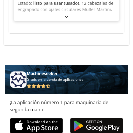
Estado:
listo para usar (usado)
, 12 cabezales de
engrapado con ojales circulares Müller Martini,
modelo 0249. Cjdpoh Rayzefx Ag Esrf
Machineseeker
Gratis en la tienda de aplicaciones
¡La aplicación número 1 para maquinaria de
segunda mano!