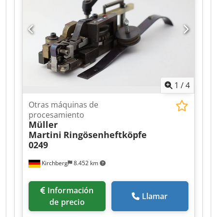
1
/
4
Otras máquinas de
procesamiento
Müller
Martini
Ringösenheftköpfe
0249
Kirchberg
8.452 km
Información
Llamar
de precio