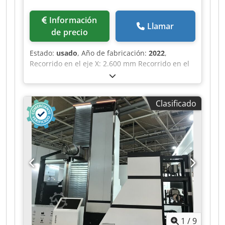
un importe de 27.000 €.
Información
Llamar
de precio
Estado:
usado
, Año de fabricación:
2022
,
Recorrido en el eje X: 2.600 mm Recorrido en el
eje Y: 1.100 mm Recorrido en el eje Z: 900 mm
Sistema de control: 840 D sl Celos Siemens
Rango de velocidad: husillo principal: 20 - 20.000
Clasificado
min/-1 Potencia del motor: husillo principal: 35
kW Par máximo: 120 Nm Cono de herramienta:
SK 40, DIN 69871 Inclinación: B: +/- 100 °
Superficie de sujeción de la mesa: 3.200 x 1.100
mm Carga máxima de la mesa: 4.000 kg Altura
máxima de la pieza: 972 mm Diámetro de la
mesa giratoria: 1.050 mm Eje C: 360 °
Credozqvmxepfx Aftsf Peso máximo de la pieza:
1.200 kg Número de posiciones para
herramientas: 120 Cono de herramienta: SK 40,
DIN 69871 Diámetro máximo de la herramienta:
1
/
9
80 mm Diámetro máximo de la herramienta con