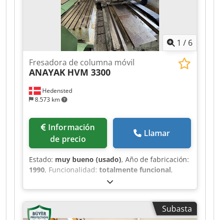
1
/
6
Fresadora de columna móvil
ANAYAK
HVM 3300
Hedensted
8.573 km
Información
Llamar
de precio
Estado:
muy bueno (usado)
, Año de fabricación:
1990
, Funcionalidad:
totalmente funcional
,
número de máquina/vehículo:
HVM-7870
, CNC:
Heidenhain TNC 620 Recorridos: Eje X: 2.700 mm
Eje Y (transversal): 1.200 mm Eje Z (vertical):
Subasta
1.000 mm Avances: Avances en todos los ejes: 2