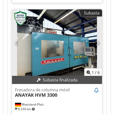
AUTOMATICA
, velocidad del cabezal (máx.):
2.000 rpm
, potencia del motor del husillo:
29 W
,
Subasta
FRESADORA FRONTAL MÓVIL MECOF M 200
Crjdpfx Afjzhnx Ietof
1
/
6
Subasta finalizada
Fresadora de columna móvil
ANAYAK
HVM 3300
Rheinland-Pfalz
8.330 km