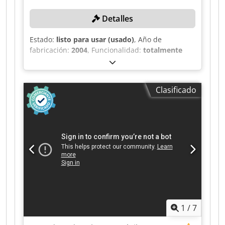
Detalles
Estado:
listo para usar (usado)
, Año de
fabricación:
2004
, Funcionalidad:
totalmente
funcional
, recorrido eje X:
2.700 mm
, recorrido
del eje Y:
1.000 mm
, recorrido del eje Z:
1.050
mm
, velocidad del cabezal (máx.):
3.000 rpm
,
Clasificado
modelo de controlador:
HEIDENHAIN iTNC530
,
¡La máquina puede ser inspeccionada con la
electricidad conectada durante el proceso de
producción! DETALLES TÉCNICOS Recorrido del
eje X: 2.700 mm Recorrido del eje Y: 1.000 mm
Recorrido del eje Z: 1.050 mm Avance máximo
X/Y/Z: 10.000 mm/min Dimensiones de la mesa:
3.300 x 1.000 mm Ranuras en T: 7 x 22 Cabezal
de fresado diagonal de 2 ejes: 1 x 2,5 Velocidad
de husillo: 60 - 3.000 RPM Potencia del motor:
22/30 kW Portaherramientas: ISO 50 (DIN69872-
1
/
7
B) DETALLES DE LA MÁQUINA Cedpfx Afszg Dq
Dstorf Control: HEIDENHAIN iTNC530