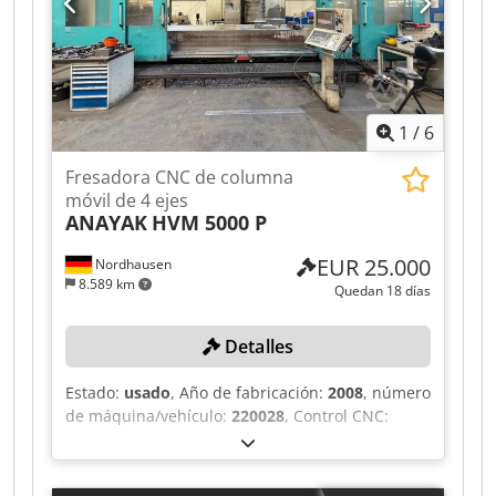
1
/
6
Fresadora CNC de columna
móvil de 4 ejes
ANAYAK
HVM 5000 P
EUR 25.000
Nordhausen
8.589 km
Quedan 18 días
Detalles
Estado:
usado
, Año de fabricación:
2008
, número
de máquina/vehículo:
220028
, Control CNC:
HEIDENHAIN iTNC 530, recorrido del eje X: 4300
mm, recorrido del eje Y: 1500 mm, recorrido del
eje Z: 1300 mm, tamaño de la mesa: 4970 mm x