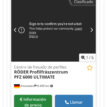
Clasificado
1200 mm, carga máxima de la mesa: 15 000
kg/m, alojamiento de herramientas: ISO 50,
cabezal de fresado multiángulo de 45°,
posicionamiento angular automático de los ejes
B y A, potencia del motor del husillo: 22 kW,
bloqueo hidráulico del husillo, avance de
trabajo: 10000 mm/min, avance rápido: 20000
mm/min, con sistema de refrigeración, horas de
uso del husillo: 25 496 horas. Credpfx Afezn A U
Rstof
1
/
6
Centro de fresado de perfiles
RÖDER
Profilfräszentrum
PFZ 6000 ULTIMATE
Amstetten
8.490 km
Información
Llamar
de precio