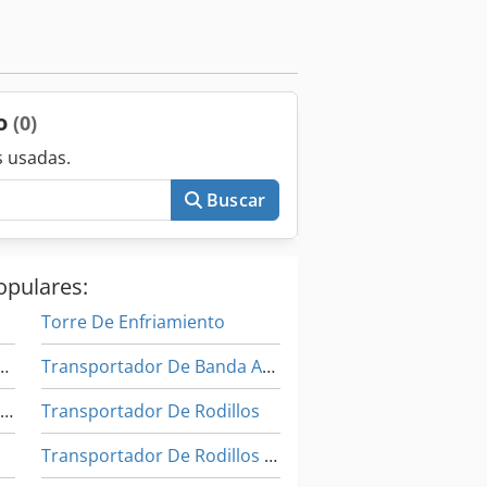
do
(0)
 usadas.
Buscar
opulares:
Torre De Enfriamiento
De La Herramienta De Máquina
Transportador De Banda Articulada
Instrucciones De Programación
Transportador De Rodillos
Transportador De Rodillos De Servicio Pesado