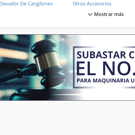
Elevador De Cangilones
Otros Accesorios
Mostrar más
Escala De Extensión
Pl
Estantes De Almacenamiento
Sistema De Extracción De
Estantes Para Carga Pesada
Sistema De Transporte
Extracción Industrial
Sost