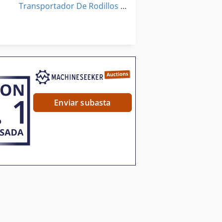
Transportador De Rodillos Motorizados
ataforma De Trabajo Telescópica Articulada
Vdf Dus 560
Vehículo De Transporte Del Corredor
enedor De Herramienta Accionada
Enviar subasta