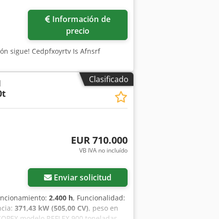
Información de
precio
ión sigue! Cedpfxoyrtv Is Afnsrf
Clasificado
l
0t
EUR 710.000
VB IVA no incluído
Enviar solicitud
funcionamiento:
2.400 h
, Funcionalidad:
ncia:
371,43 kW (505,00 CV)
, peso en
l COPEX modelo REFLEX 900 toneladas