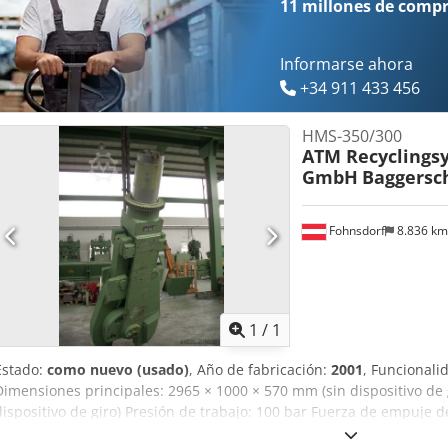
11 millones de comp
Informarse ahora
+34 911 433 456
HMS-350/300
ATM Recyclings
GmbH
Baggersc
Fohnsdorf
8.836 k
Pedir m
1
/
1
Estado:
como nuevo (usado)
, Año de fabricación:
2001
, Funcionali
Dimensiones principales: 2965 × 1000 × 570 mm (sin dispositivo de gi
dispositivo de giro) Presión de trabajo: 100 bar Fuerza de empuje de
máx.: 160 bar Fuerza máxima del cilindro: 610 kN Apertura de la b