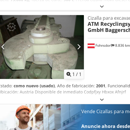
(año 2023). Mantenimiento realizado por el fabricante. Rendimiento:
a cortar. Disponible de inmediato. Crodpfx Ajxg Ekfjfnof
Cizalla para excav
ATM Recyclings
GmbH
Baggersc
Fohnsdorf
8.836 k
Pedir m
1
/
1
Estado:
como nuevo (usado)
, Año de fabricación:
2001
, Funcionali
Ubicación: Austria Disponible de inmediato Codpfjxy Hbxox Afnjrf
Vende Cizallas para m
Anuncie ahora desde