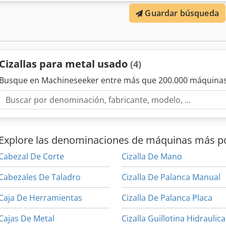
corte: acero redondo Ø 75 mm; acero cuadrado 65 × 65 mm; tubo di
Guardar búsqueda
C-280, L-220 Cuchillas de corte: utilizables por ambos lados Separac
giro: giro mediante motor hidráulico y transmisión por cadena Ubic
Credpoxy E Siefx Afnef
Cizallas para metal usado
(4)
Busque en Machineseeker entre más que 200.000 máquinas
Explore las denominaciones de máquinas más p
Cabezal De Corte
Cizalla De Mano
Cabezales De Taladro
Cizalla De Palanca Manual
Caja De Herramientas
Cizalla De Palanca Placa
Cajas De Metal
Cizalla Guillotina Hidraulica