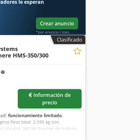
radores
le esperan
Crear anuncio
*por anuncio / mes
Clasificado
ystems
here HMS-350/300
m
ás fotos
Información de
precio
dad:
funcionamiento limitado
,
ro) Peso total: 2.595 kg (sin
l cilindro: 380 kN Presión de trabajo
oca aprox.: 300 × 300 mm Capacidad de