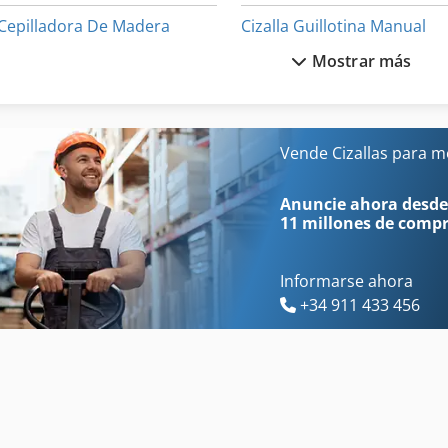
Cepilladora De Madera
Cizalla Guillotina Manual
Mostrar más
Cesta De Metal
Cizalla Manual
Cesta De Trabajo
Cizallas De Palanca De Ma
Cizalla De Chapa
Cizallas De Rodillo
Vende Cizallas para m
Cizalla De Chatarra
Construcción Del Metal
Anuncie ahora desde
11 millones de comp
Informarse ahora
+34 911 433 456