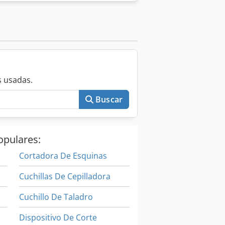
ámetro exterior 273 × 16 mm; IP-200,
ión de corte: ajustable Dispositivo de
ación: Austria Disponible de inmediato
 usadas.
Buscar
opulares:
Cortadora De Esquinas
Cuchillas De Cepilladora
Cuchillo De Taladro
Dispositivo De Corte