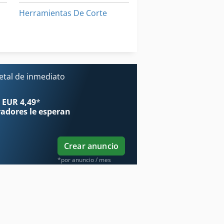
Herramientas De Corte
Máquina De Afilado Del Cincel
no
Máquina De Trabajo De Metal
etal de inmediato
 EUR 4,49
*
radores
le esperan
Crear anuncio
*por anuncio / mes