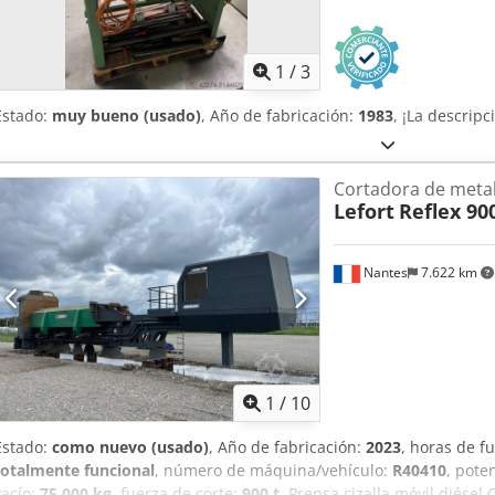
1
/
3
Estado:
muy bueno (usado)
, Año de fabricación:
1983
, ¡La descripc
Cortadora de meta
Lefort
Reflex 90
Nantes
7.622 km
1
/
10
Estado:
como nuevo (usado)
, Año de fabricación:
2023
, horas de 
totalmente funcional
, número de máquina/vehículo:
R40410
, pote
vacío:
75.000 kg
, fuerza de corte:
900 t
, Prensa cizalla móvil diése