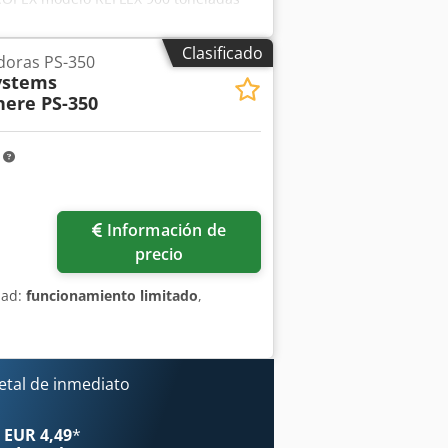
 10 a 22 t/h según el tipo de chatarra
Clasificado
adoras PS-350
ystems
here PS-350
m
ás fotos
Información de
precio
dad:
funcionamiento limitado
,
etal de inmediato
 EUR 4,49
*