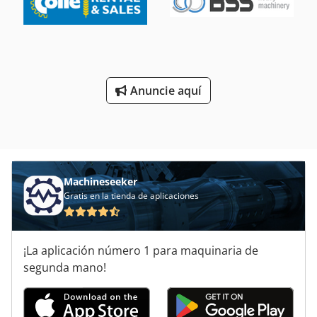
necesario. ✅ VARIEDAD: Además, en nuestro catálogo
encontrará contenedores marítimos de todos los tamaños
comunes (20DV, 40DV, 20HC, 40HC...) y para todas las
necesidades. Ya sea como almacén, para proyectos de
construcción, soluciones logísticas o transporte marítimo.
¡Esperamos tener noticias suyas! Codpfezqtz Tox Alcjrf
Anuncie aquí
NAUTEXA GmbH
Machineseeker
Gratis en la tienda de aplicaciones
¡La aplicación número 1 para maquinaria de
segunda mano!