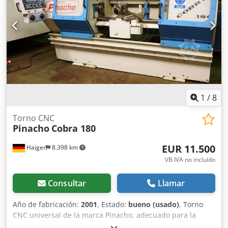
1
/
8
Torno CNC
Pinacho
Cobra 180
EUR 11.500
Haiger
8.398 km
VB IVA no incluído
Consultar
Llamar
Año de fabricación:
2001
, Estado:
bueno (usado)
, Torno
CNC universal de la marca Pinacho, adecuado para la
fabricación de herramientas, utillajes, formación y la