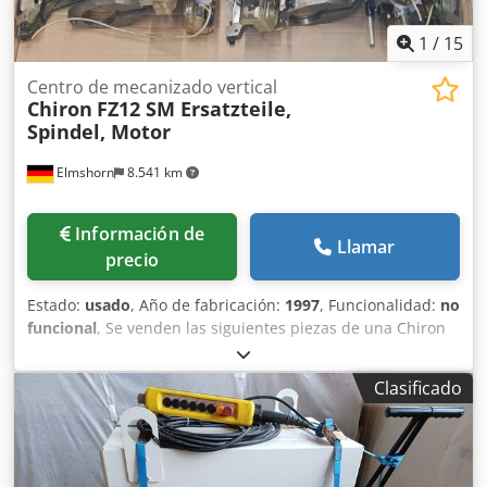
1
/
15
Centro de mecanizado vertical
Chiron
FZ12 SM Ersatzteile,
Spindel, Motor
Elmshorn
8.541 km
Información de
Llamar
precio
Estado:
usado
, Año de fabricación:
1997
, Funcionalidad:
no
funcional
, Se venden las siguientes piezas de una Chiron
FZ 12 SM, año 1997: Crodpsxdhp Esfx Alcof 9 uds. brazos
portaherramientas 1 ud. husillo 1 ud. motor de husillo
Clasificado