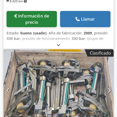
8.420 km
Información de
Llamar
precio
Estado:
bueno (usado)
, Año de fabricación:
2009
, presión:
330 bar
, presión de funcionamiento:
330 bar
, Grupo de
bombeo de alta presión estacionario Hammelmann HDP 77
sobre bastidor base. Similar pero no Kamat, Uraca, Woma.
Clasificado
Tipo de bomba: HDP 77 Presión de servicio: 330 bar
Caudal: 59 l/min. Velocidad de accionamiento: 1500 rpm.
Potencia motriz: 37 kW con motor eléctrico Siemens
1LA6223-4AA60 45 kW con válvula de control de presión,
con válvula de seguridad, con sistema de refrigeración por
aceite. Crodpfjrzuwmsx Alcef Dimensiones LxAxA: aprox.
1.450x750x1.150 mm Peso: aprox. 600 kg Año de
construcción: 2009 Estado: En buen estado de uso.