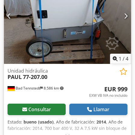
1
/
4
Unidad hidráulica
PAUL
77-207.00
EUR 999
Bad Tennstedt
8.586 km
EXW VB IVA no incluído
Consultar
Llamar
Estado:
bueno (usado)
, Año de fabricación:
2014
, Año de
fabricación: 2014, 700 bar 400 V, 32 A 7,5 kW sin bloque de
control Disponible en varias unidades. Crodpfxjkytdgj Alcof