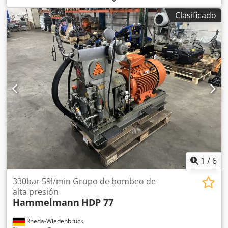
construcción de moldes. Diámetro de giro: 360 mm
Clasificado
Control: Fagor 8055 Datos técnicos: Credpfsfglzgsx Alcsf
Diámetro de giro: 360 mm Distancia entre centros: 1000
mm Control: Fagor 8055 Luneta: MK 3 Torreta de
herramientas: Barufaldi, 6 posiciones Velocidad de giro: 1-
4000 RPM Conexión: 380 V - 5,5 kW Persona de contacto:
AWM GmbH Sr. Mario Wurm
1
/
6
330bar 59l/min Grupo de bombeo de
alta presión
Hammelmann
HDP 77
Rheda-Wiedenbrück