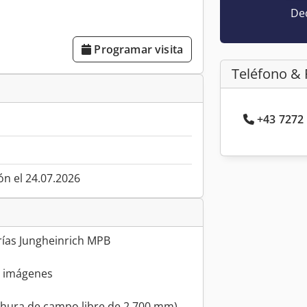
Dec
Programar visita
Teléfono & 
+43 7272 
ón el 24.07.2026
rías Jungheinrich MPB
r imágenes
chura de campo libre de 2.700 mm)