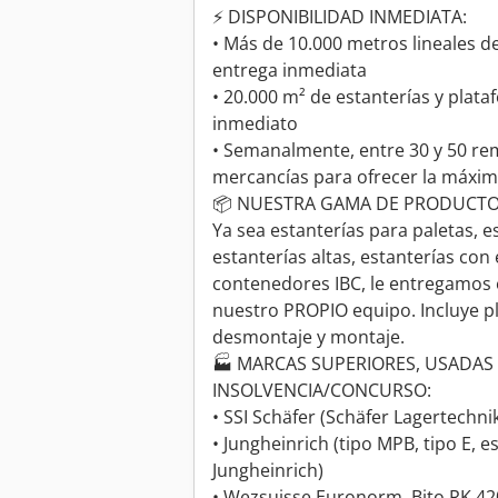
⚡ DISPONIBILIDAD INMEDIATA:
• Más de 10.000 metros lineales d
entrega inmediata
• 20.000 m² de estanterías y plat
inmediato
• Semanalmente, entre 30 y 50 rem
mercancías para ofrecer la máxim
📦 NUESTRA GAMA DE PRODUCTOS
Ya sea estanterías para paletas, 
estanterías altas, estanterías con
contenedores IBC, le entregamos 
nuestro PROPIO equipo. Incluye pl
desmontaje y montaje.
🏭 MARCAS SUPERIORES, USADAS 
INSOLVENCIA/CONCURSO:
• SSI Schäfer (Schäfer Lagertechni
• Jungheinrich (tipo MPB, tipo E, 
Jungheinrich)
• Wezsuisse Euronorm, Bito RK 420