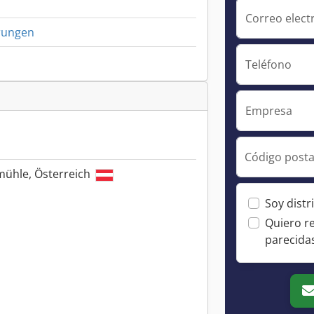
Correo elect
rungen
Teléfono
Empresa
Código posta
mühle, Österreich
Soy distr
Quiero r
parecida