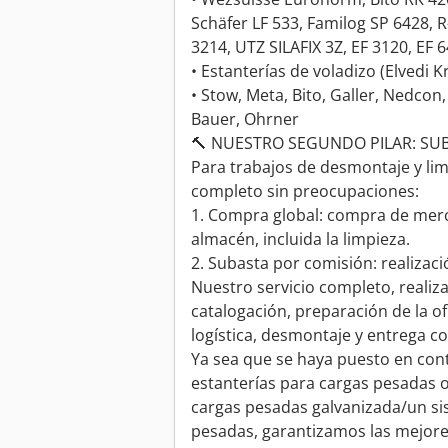
Schäfer LF 533, Familog SP 6428, 
3214, UTZ SILAFIX 3Z, EF 3120, EF 
• Estanterías de voladizo (Elvedi 
• Stow, Meta, Bito, Galler, Nedcon,
Bauer, Ohrner
🔨 NUESTRO SEGUNDO PILAR: SUB
Para trabajos de desmontaje y li
completo sin preocupaciones:
1. Compra global: compra de merc
almacén, incluida la limpieza.
2. Subasta por comisión: realizac
Nuestro servicio completo, reali
catalogación, preparación de la of
logística, desmontaje y entrega con
Ya sea que se haya puesto en con
estanterías para cargas pesadas 
cargas pesadas galvanizada/un si
pesadas, garantizamos las mejore