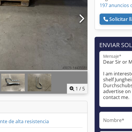
197 anuncios 
Solicitar 
ENVIAR SOL
Mensaje*
1
/
5
Nombre*
nte de alta resistencia