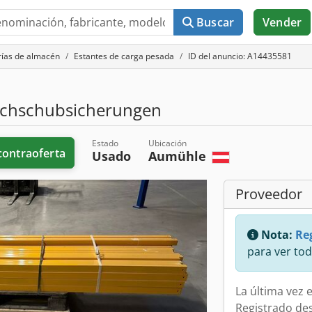
Buscar
Vender
rías de almacén
Estantes de carga pesada
ID del anuncio: A14435581
chschubsicherungen
Estado
Ubicación
contraoferta
Usado
Aumühle
Proveedor
Nota:
Reg
para ver tod
La última vez e
Registrado de