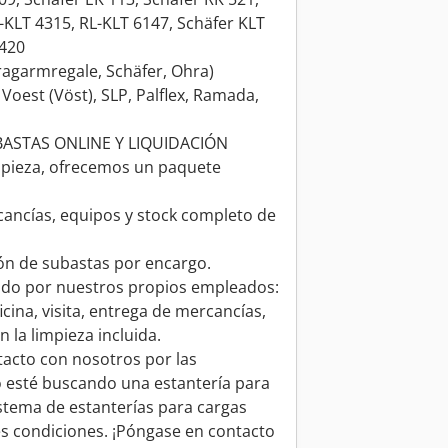
R-KLT 4315, RL-KLT 6147, Schäfer KLT
6420
Kragarmregale, Schäfer, Ohra)
 Voest (Vöst), SLP, Palflex, Ramada,
ASTAS ONLINE Y LIQUIDACIÓN
mpieza, ofrecemos un paquete
ancías, equipos y stock completo de
ión de subastas por encargo.
zado por nuestros propios empleados:
icina, visita, entrega de mercancías,
 la limpieza incluida.
tacto con nosotros por las
o esté buscando una estantería para
stema de estanterías para cargas
s condiciones. ¡Póngase en contacto