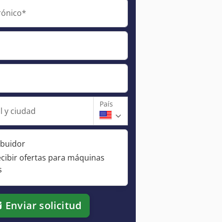
rónico*
País
l y ciudad
ibuidor
ecibir ofertas para máquinas
s
Enviar solicitud