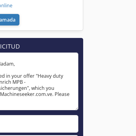
online
llamada
ICITUD