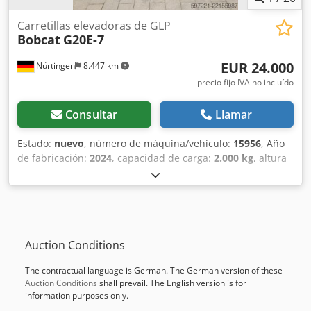
Carretillas elevadoras de GLP
Bobcat
G20E-7
EUR 24.000
Nürtingen
8.447 km
precio fijo IVA no incluído
Consultar
Llamar
Estado:
nuevo
, número de máquina/vehículo:
15956
, Año
de fabricación:
2024
, capacidad de carga:
2.000 kg
, altura
de elevación:
4.730 mm
, ascensor libre:
1.500 mm
, centro
de carga:
500 mm
, tipo de combustible:
eléctrico
, tipo de
mástil:
triple
, altura de construcción:
2.200 mm
, longitud
de la horquilla:
1.200 mm
, tipo de motor: Eléctrico,
fabricante: Bobcat Dcsdpozff Axjfx Agtjk
Auction Conditions
The contractual language is German. The German version of these
Auction Conditions
shall prevail. The English version is for
information purposes only.