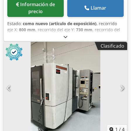
Información de
Llamar
precio
Estado:
como nuevo (artículo de exposición)
, recorrido
eje X:
800 mm
, recorrido del eje Y:
730 mm
, recorrido del
eje Z:
800 mm
, Equipamiento:
cinta transportadora de
virutas
, YCM NH500A - máquina de demostración - ¡¡sin
Clasificado
usar!! Control: Fanuc MXP300FB Codpfsvvudwjx Aa Usrf
Husillo: 15.000 rpm / 244 Nm BBT40/SK40 Cambiador de
herramientas: 60 posiciones mesa cambiadora Sistema de
refrigeración con 70 bar IKZ Sonda 3D Control de rotura de
herramientas Blum balanza de vidrio Transportador de
virutas La máquina se encuentra en nuestras instalaciones
de Soltau y puede inspeccionarse en cualquier momento.
1
/
4