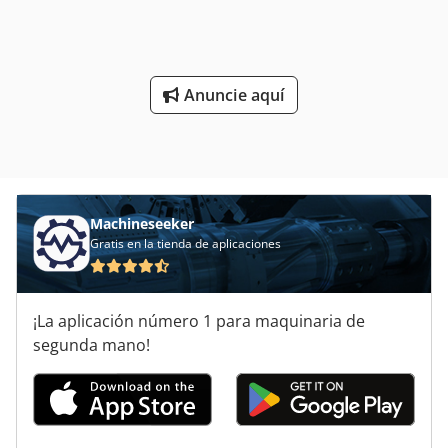
ruedas Número de bastidor: H2X386V09442 Crjdjx Tx I
Hspfx Aa Uof Centro de carga: 500 Tipo de mástil: estándar
Estado: Lista para usar y totalmente funcional Estado
técnico: bueno Tipo de neumático delantero: superelástico
Anuncie aquí
Tipo de neumático trasero: superelástico Batería: 48V
Desplazador lateral, 3ª válvula, espejo interior, 3 ruedas,
Machineseeker
Gratis en la tienda de aplicaciones
¡La aplicación número 1 para maquinaria de
segunda mano!