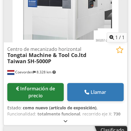
husillo bar.: Si EQUIPAMIENTO Extractor de virutas doble
Cono ISO-40 Refrigeración a través del husillo con bomba
de alta presión. Sonda de control de rotura de
herramienta Sonda de inspección de pieza RENISHAW
Crjdoxfka Nopfx Aa Ujf DIMENSIONES DE LA MAQUINA
Longitud mm: 3.755 Ancho mm: 2.300 Altura mm: 2.610
1
/
1
Peso kg: 7.600
Centro de mecanizado horizontal
Tongtai Machine & Tool Co.ltd
Taiwan
SH-5000P
Coevorden
8.328 km
Información de
Llamar
precio
Estado:
como nuevo (artículo de exposición)
,
Funcionalidad:
totalmente funcional
, recorrido eje X:
730
mm
, recorrido del eje Y:
730 mm
, recorrido del eje Z:
830
mm
, avance rápido eje X:
60 m/min
, avance rápido eje Y:
Clasificado