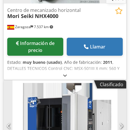
Centro de mecanizado horizontal
Mori Seiki
NHX4000
Zaragoza
7.537 km
Información de
Llamar
precio
Estado:
muy bueno (usado)
, Año de fabricación:
2011
,
DETALLES TECNICOS Control CNC: MSX-501III X mm: 560 Y
mm: 560 Z mm: 660 B mm: 360.000 Capacidad de carga de
la mesa kg: 400 Avance de corte mm / min X,Y,Z: 60.000
Clasificado
Desplazamiento rápido máx. m / min X, Y, Z: 50 Velocidad
de Husillo rpm: 12.000 Potencia de Husillo kW: 15 Tipo de
Cono: ISO-40 Par Nm: 120 Tipo de Cargador: Chain
Posiciones en cargador: 60 Diametro max. de herramienta
mm: 70 Max. dia. De herramienta con posiciones
adyacentes vacías: 170 Max. longitude de herramienta
mm: 450 Max. peso de herramienta kg: 8 Capacidad del
deposito del refrigerante l.: 500 Refrigeración a través del