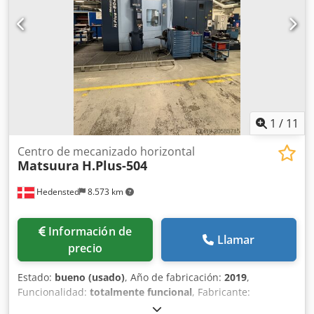
1
/
11
Centro de mecanizado horizontal
Matsuura
H.Plus-504
Hedensted
8.573 km
Información de
Llamar
precio
Estado:
bueno (usado)
, Año de fabricación:
2019
,
Funcionalidad:
totalmente funcional
, Fabricante:
Matsuura Modelo: H.Plus-504 CNC: Matsuura G-Tech 31i