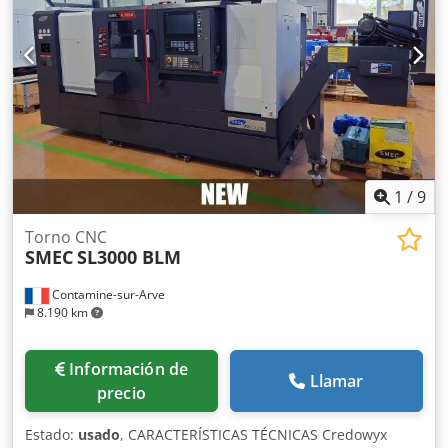
1
/
9
Torno CNC
SMEC
SL3000 BLM
Contamine-sur-Arve
8.190 km
Información de
Llamar
precio
Estado:
usado
, CARACTERÍSTICAS TÉCNICAS Credowyx