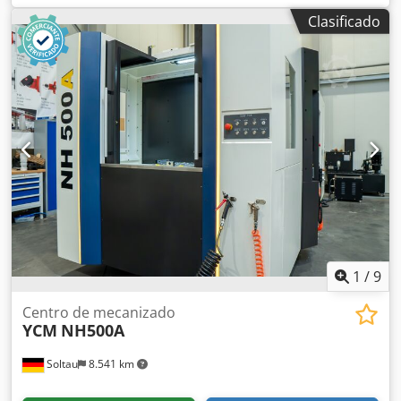
Año de fabricación: 12/2019 Cjdpfx Ajxyiixsa Uerf Eje X: 730
Clasificado
mm Eje Y: 730 mm Eje Z: 800 mm Eje B: 360° Pieza máxima:
Ø800 mm x H1000 mm y 750 kg por pallet Velocidad del
husillo (min⁻¹): 12.000 SK40
1
/
9
Centro de mecanizado
YCM
NH500A
Soltau
8.541 km