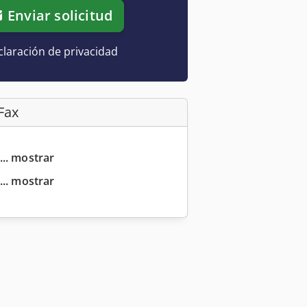
Enviar solicitud
laración de privacidad
Fax
... mostrar
... mostrar