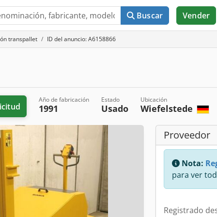
Buscar
Vender
ón transpallet
ID del anuncio: A6158866
Año de fabricación
Estado
Ubicación
icitud
1991
Usado
Wiefelstede
Proveedor
Nota:
Reg
para ver tod
Registrado de