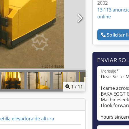
2002
13.113 anunci
online
Solicitar 
ENVIAR SOL
Mensaje*
1
/
11
etilla elevadora de altura