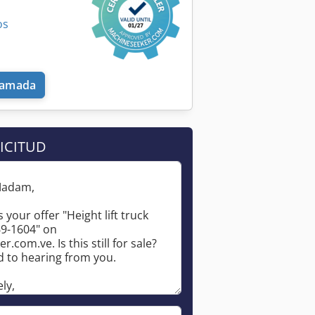
os
llamada
ICITUD