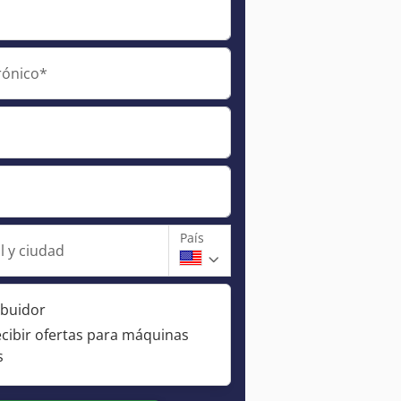
rónico*
País
l y ciudad
ibuidor
ecibir ofertas para máquinas
s