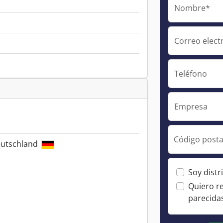
Nombre*
Correo elect
Teléfono
Empresa
Código posta
eutschland
Soy distr
Quiero r
parecida