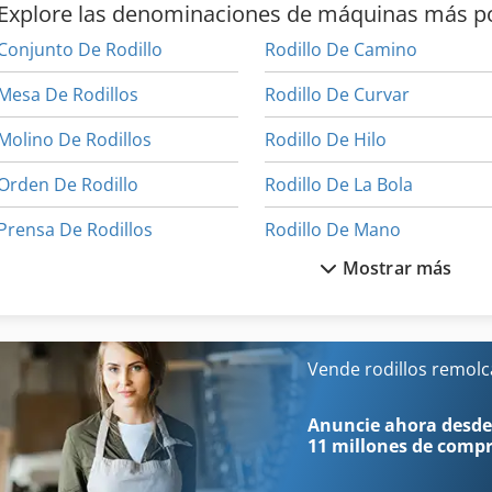
Explore las denominaciones de máquinas más p
Conjunto De Rodillo
Rodillo De Camino
Mesa De Rodillos
Rodillo De Curvar
Molino De Rodillos
Rodillo De Hilo
Orden De Rodillo
Rodillo De La Bola
Prensa De Rodillos
Rodillo De Mano
Mostrar más
Rodamientos De Rodillos Cilíndricos
Rodillo De Pintura
Rodillo De 3 Rodillos
Rodillo De Presion
Rodillo De Alimentación
Rodillo De Tinta
Vende rodillos remol
Rodillo De Calefacción
Rodillo De Tubo
Anuncie ahora desde
11 millones de comp