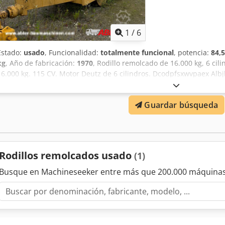
1
/
6
Estado:
usado
, Funcionalidad:
totalmente funcional
, potencia:
84,
kg
, Año de fabricación:
1970
, Rodillo remolcado de 16.000 kg, 6 cili
16.000 kg. 115 CV. Motor Deutz de 6 cilindros. Dcodpfsxwvpaex Albj
Guardar búsqueda
Rodillos remolcados usado
(1)
Busque en Machineseeker entre más que 200.000 máquinas