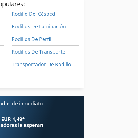
opulares:
Rodillo Del Césped
Rodillos De Laminación
Rodillos De Perfil
Rodillos De Transporte
Transportador De Rodillo De Disco
Transportador De Rodillos
Transportador De Rodillos Motorizados
cados de inmediato
 EUR 4,49
*
radores
le esperan