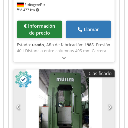
Eislingen/Fils
8.477 km
Información
Llamar
de precio
Estado:
usado
, Año de fabricación:
1985
, Presión
40 t Distancia entre columnas 495 mm Carrera
150 mm Dkodpfx Aozrptbof Dor Distancia
mesa/pistón, carrera grande arriba, ajuste
arriba 300 mm Superficie de mesa 490 x 400 mm
Clasificado
Apertura pasante en la mesa 50 mm Altura de
mesa sobre el suelo 950 mm Paso lateral entre
columnas 155 mm Superficie del pistón 150 mm
Velocidad bajando 480 mm/s Velocidad subiendo
480 mm/s Velocidad de trabajo 20 mm/s
Capacidad de aceite 115 l Potencia de
accionamiento 7,5 kW Peso 2,2 t Espacio
requerido (AnxPrxAl) 1,35 x 1,1 x 2,2 m Con
accionamiento oleohidráulico, limitación