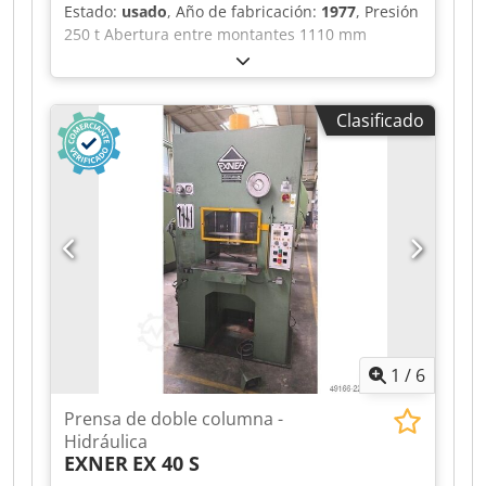
Estado:
usado
, Año de fabricación:
1977
, Presión
250 t Abertura entre montantes 1110 mm
Carrera 250 mm Distancia mesa/émbolo,
máxima carrera arriba, ajuste arriba 500 mm
Superficie de la mesa 1100 x 900 mm Altura de
Clasificado
la mesa sobre el suelo 950 mm Paso lateral del
bastidor 690 mm Dsdpfx Afozrptho Djkr
Superficie del émbolo 1100 x 900 mm Capacidad
de aceite 730 l Potencia motriz 56,0 kW
Dimensiones (AnxFxAl) 2,3 x 1,55 x 3,96 m Con
accionamiento oleohidráulico, control
dependiente de presión/tiempo y recorrido,
amortiguación de golpe de corte, tope de
profundidad No se requiere foso de cimentación
1
/
6
Prensa de doble columna -
Hidráulica
EXNER
EX 40 S