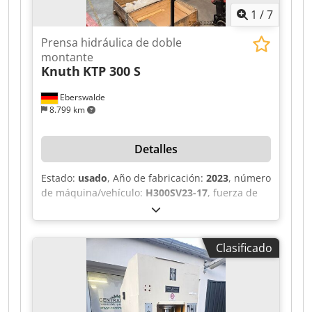
pantalla, tipo CNC50 Controlador PLC: S5-95U
1
/
7
Disponible según acuerdo. Venta sin garantía ni
derecho de devolución.
Prensa hidráulica de doble
montante
Knuth
KTP 300 S
Eberswalde
8.799 km
Detalles
Estado:
usado
, Año de fabricación:
2023
, número
de máquina/vehículo:
H300SV23-17
, fuerza de
prensado:
300 t
, carrera:
1.000 mm
, ancho de la
mesa:
1.000 mm
, longitud de la mesa:
1.200
mm
, peso total:
21.000 kg
, fuerza del cojín de
Clasificado
tracción:
130 t
, carrera del cojín de tracción:
300
mm
, Control y datos básicos • Control: PLC
SIEMENS • Fuerza de prensado / capacidad: 300 t
• Potencia del motor: 30 kW • Año de fabricación:
2023 • Número de serie: H300SV23-17 Área de