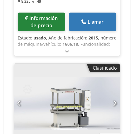
8.335 km
Información
Llamar
de precio
Estado:
usado
, Año de fabricación:
2015
, número
de máquina/vehículo:
1606.18
, Funcionalidad:
totalmente funcional
, fuerza de prensado:
163
t
, carrera:
700 mm
, ancho de la mesa:
2.000
mm
, longitud de la mesa:
1.400 mm
, altura de la
Clasificado
mesa:
800 mm
, longitud total:
2.400 mm
, ancho
total:
3.200 mm
, altura total:
5.200 mm
, peso
total:
28.000 kg
, Equipamiento:
documentación
/ manual
, Prensa hidráulica de 4 columnas – 163
T – 2.000 × 1.400 mm Se ofrece a la venta una
prensa hidráulica de 4 columnas del fabricante
HYMAG, con una fuerza máxima de prensado de
163 T. La máquina cuenta con una superficie de
mesa de 2.000 × 1.400 mm, una altura libre de
1.300 mm y una carrera de 700 mm, lo que la
hace adecuada para trabajos de conformado,