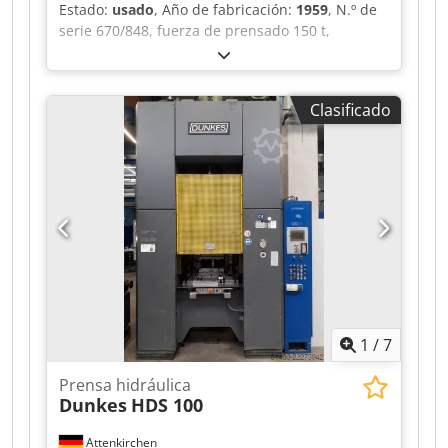
Estado:
usado
, Año de fabricación:
1959
, N.º de
serie 670/848, fuerza de prensado 150 t,
recorrido de seguimiento 30 mm, tiempo de
seguimiento 190 ms, barrera de luz, fabricante
SICK, modelo LVU 1106-0021 Djdpfszkav Djx Af
Clasificado
Dekr +++ ¡Atención: la máquina forma parte de
una subasta en línea! +++
1
/
7
Prensa hidráulica
Dunkes
HDS 100
Attenkirchen