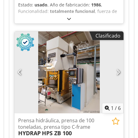
Estado:
usado
, Año de fabricación:
1986
,
Funcionalidad:
totalmente funcional
, fuerza de
prensado:
150 t
, longitud total:
1.690 mm
, ancho
total:
1.440 mm
, altura total:
2.800 mm
, Sin
precio mínimo: ¡venta garantizada al precio más
Clasificado
alto! DETALLES TÉCNICOS Presión: 150 t Volumen
de aceite: 480 l Carrera de retorno: 30 mm
Distancia de seguridad: 180 mm DETALLES DE LA
MÁQUINA Consumo total de energía: 18,5 kW
Dimensiones y peso Dodpezk A Ucefx Af Dekr
Dimensiones: 1440 x 1690 x 2800 mm Peso de la
máquina: aprox. 4200 kg
1
/
6
Prensa hidráulica, prensa de 100
toneladas, prensa tipo C-frame
HYDRAP
HPS ZB 100