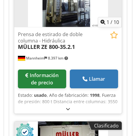
accionamiento oleohidráulico, cojín de arrastre
hidráulico en la mesa
1
/
10
Prensa de estirado de doble
columna - Hidráulica
MÜLLER
ZE 800-35.2.1
Mannheim
8.397 km
Información
Llamar
de precio
Estado:
usado
, Año de fabricación:
1998
, Fuerza
de presión: 800 t Distancia entre columnas: 3550
mm Recorrido: 1100 mm Distancia mesa/émbolo,
recorrido máximo superior, refuerzo superior:
1900 mm Superficie de la mesa: 3500 x 1800 mm
Clasificado
Fuerza de presión del cojinete de tracción en la
mesa: 350 t Recorrido del cojinete de tracción en