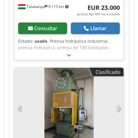
EUR 23.000
Tatabánya
9.115 km
precio fijo IVA no incluído
Consultar
Llamar
Estado:
usado
, Prensa hidráulica industrial,
prensa hidráulica, prensa de 100 toneladas,
prensa hidráulica de marco en C, HYDRAP
PRESSEN HPS ZB 100, máquina usada.
Fabricante: HYDRAP PRESSEN GmbH
Clasificado
(Plüderhausen, Alemania), fabricante de primera
calidad de maquinaria de prensas industriales.
Tipo: HPS ZB 100 Número de serie (Fabrik-Nr.):
6535 Año de fabricación (Baujahr): 1991 Peso:
14 700 kg Estado: Usada, diseño industrial de
alta resistencia Parámetros técnicos y de
funcionamiento: Carga permitida / Fuerza de
prensado (Zul. Belastg.): 1000 kN
(aproximadamente 100 toneladas de capacidad)
Carrera útil (Nutzhub): 300 mm Tipo de