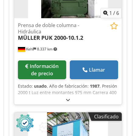
superior e inferior de carrera, tope mecánico de
profundidad, control a dos manos y pedal.
1
/
6
Prensa de doble columna -
Hidráulica
MÜLLER
PUK 2000-10.1.2
Kehl
8.337 km
Información
Llamar
de precio
Estado:
usado
, Año de fabricación:
1987
, Presión
2000 t Luz entre montantes 975 mm Carrera 400
mm Distancia mesa/punzón, carrera máxima
superior, ajuste superior 1000 mm Superficie de
mesa 1015 x 1050 mm Altura de mesa sobre el
Clasificado
nivel del suelo 800 mm Extractor en la mesa 6,3 t
Carrera del extractor en la mesa 100 mm
Extractor en el punzón 65 t Carrera del extractor