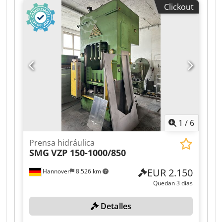
Clickout
Belastungen: untere Aufspannplatte: 7.000 kg
obere Abschwenkplatte: 3.500 kg
1
/
6
Prensa hidráulica
SMG
VZP 150-1000/850
EUR 2.150
Hannover
8.526 km
Quedan 3 días
Detalles