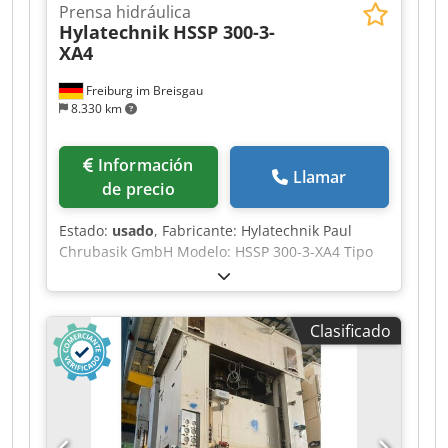
Prensa hidráulica
Hylatechnik
HSSP 300-3-
XA4
Freiburg im Breisgau
8.330 km
Información
Llamar
de precio
Estado:
usado
, Fabricante: Hylatechnik Paul
Chrubasik GmbH Modelo: HSSP 300-3-XA4 Tipo
de máquina: Prensa hidráulica Año de
fabricación: 2000 Estado: usada Fuerza de
prensado: 3.000 kN Fuerza de prensado: 300 t
Clasificado
Dodpezrz D Ssfx Af Djkr Carrera: 300 mm Altura
máxima de instalación: 800 mm Superficie de la
mesa: 2.000 × 1.550 mm Superficie del pistón:
2.000 × 1.540 mm Apertura frontal: 2.000 mm
Apertura lateral: 1.050 mm Altura de la mesa:
800 mm Avance rápido: 340 mm/s Velocidad de