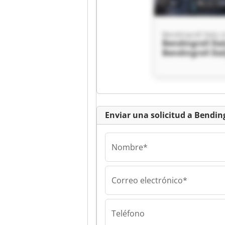
Bendingroll Italy s
Bendingroll Ital
Bendingroll Ital
Enviar una solicitud a Bendingr
Nombre*
Correo electrónico*
Bendingroll Italy s
Bendingroll Ital
Bendingroll Ital
Teléfono