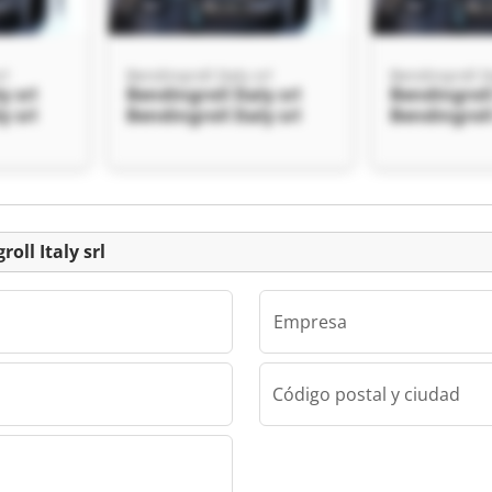
rl
Bendingroll Italy srl
Bendingroll It
y srl
Bendingroll Italy srl
Bendingroll 
y srl
Bendingroll Italy srl
Bendingroll 
Clasificado
oll Italy srl
Empresa
Código postal y ciudad
rl
y srl
y srl