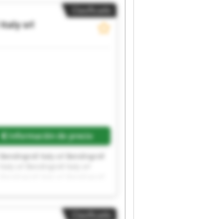
Clasificado
Italy srl
Información de precio
l Bendingroll Italy srl Bendingroll
Italy srl Bendingroll Italy srl
l Bendingroll Italy srl Bendingroll
Clasificado