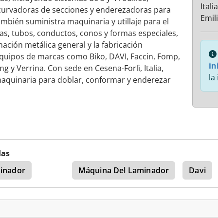
Italia
curvadoras de secciones y enderezadoras para
Emil
ambién suministra maquinaria y utillaje para el
as, tubos, conductos, conos y formas especiales,
mación metálica general y la fabricación
 equipos de marcas como Biko, DAVI, Faccin, Fomp,
in
g y Verrina. Con sede en Cesena-Forlì, Italia,
la
maquinaria para doblar, conformar y enderezar
das
inador
Máquina Del Laminador
Davi