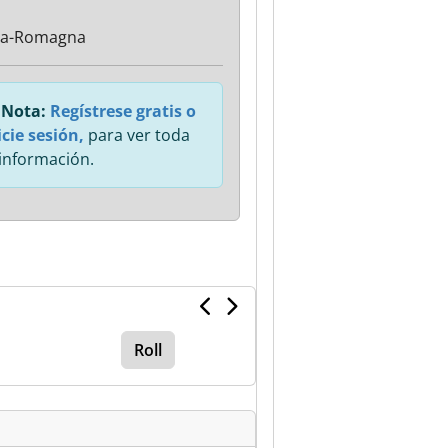
ia-Romagna
Nota:
Regístrese gratis o
icie sesión,
para ver toda
 información.
Roll