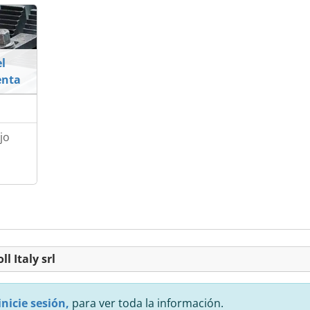
l
enta
jo
l Italy srl
inicie sesión,
para ver toda la información.