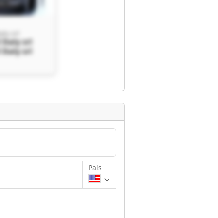
aly srl
Italy srl
Italy srl
País