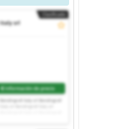
Clasificado
Italy srl
Información de precio
l Bendingroll Italy srl Bendingroll
Italy srl Bendingroll Italy srl
l Bendingroll Italy srl Bendingroll