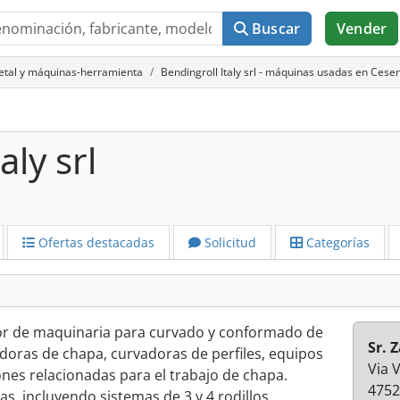
Buscar
Vender
metal y máquinas-herramienta
Bendingroll Italy srl - máquinas usadas en Cese
aly srl
Ofertas destacadas
Solicitud
Categorías
a
edor de maquinaria para curvado y conformado de
Sr. 
doras de chapa, curvadoras de perfiles, equipos
Via 
nes relacionadas para el trabajo de chapa.
4752
, incluyendo sistemas de 3 y 4 rodillos,