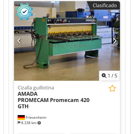
tipo de accionamiento:
hidráulico
, anchura de
Clasificado
trabajo:
1.030 mm
, espesor de chapa (máx.):
2
mm
, espesor chapa acero (máx.):
2 mm
, tensión
de entrada:
380 V
, corriente de entrada:
13 A
,
frecuencia de entrada:
50 Hz
, tensión de control:
220 V
, Cizalla de guillotina usada Fasti, modelo
506/10/2,5, año de fabricación 1969 Dsdpfey
Hhiasx Aftjkr
1
/
5
Cizalla guillotina
AMADA
PROMECAM
Promecam 420
GTH
Friesenheim
8.338 km