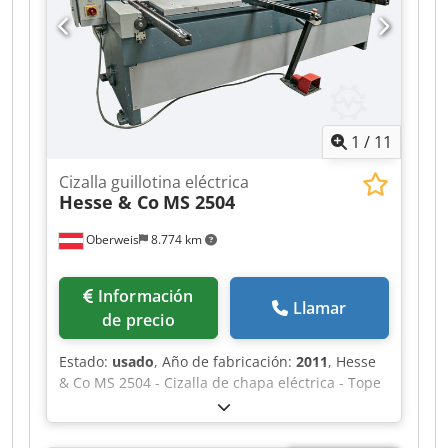
1
/
11
Cizalla guillotina eléctrica
Hesse & Co
MS 2504
Oberweis
8.774 km
Información
Llamar
de precio
Estado:
usado
, Año de fabricación:
2011
, Hesse
& Co MS 2504 - Cizalla de chapa eléctrica - Tope
trasero eléctrico de 750 mm - Ajuste manual del
espacio de corte - 1 juego de cuchillas de
repuesto - Manual de instrucciones - Año de