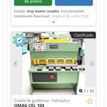
de precio
Estado:
muy bueno (usado)
, Funcionalidad:
totalmente funcional
, Longitud de corte: 2520
mm Espesor de chapa a 400N/mm²: 4,0 mm
Carreras por minuto: 47 Tope trasero aprox.: 750
mm Profundidad del cuello: 350 mm . ¡Muy buen
Clasificado
estado original! . Equipamiento: Tope lateral
izquierdo, 750 mm Ajuste de holgura de corte
Tope trasero con nonio y lupa (y luz) Protección
contra sobrecarga . Dkjdpsy Rf T Rjfx After Otros:
Ambas cuchillas están afiladas y aún no han sido
suplementadas Los cilindros están secos
1
/
10
Cizalla de guillotina - hidráulica
OMAG
CEL 104