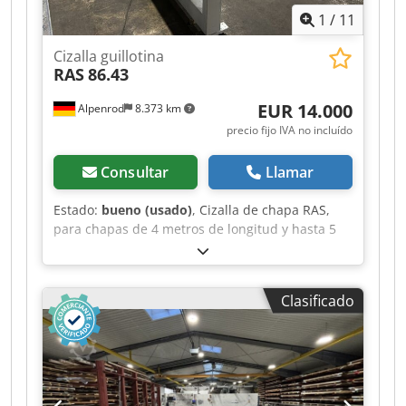
1
/
11
Cizalla guillotina
RAS
86.43
EUR 14.000
Alpenrod
8.373 km
precio fijo IVA no incluído
Consultar
Llamar
Estado:
bueno (usado)
, Cizalla de chapa RAS,
para chapas de 4 metros de longitud y hasta 5
mm de espesor, en buen estado y con función
de retención. Dkedpfx Afjzgf Uqetsr
Clasificado