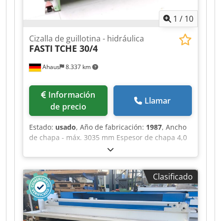
1
/
10
Cizalla de guillotina - hidráulica
FASTI
TCHE 30/4
Ahaus
8.337 km
Información
Llamar
de precio
Estado:
usado
, Año de fabricación:
1987
, Ancho
de chapa - máx. 3035 mm Espesor de chapa 4,0
mm ST Dodpfx Afoyyc A Uotekr Espesor de chapa
2,5 mm VA Espesor de chapa 6,0 mm ALU
Número de carreras - bajo carga 20 carreras/min
Clasificado
Ángulo de corte 1,7° Altura de trabajo 900 mm
Control ELGO Potencia total requerida 8,5 kW
Peso de la máquina aprox. 4400 kg Dimensiones
L-A-H 3416 x 2250 x 1760 mm Equipamiento: -
Cizalla guillotina NC electrohidráulica robusta -