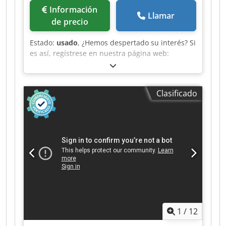
Información
Llamar
de precio
Estado:
usado
, ¿Hemos despertado su interés? Si
es así, regístrese en nuestra página web:
¡estaremos encantados de recibir noticias suyas!
Su equipo de Maschinen Besmann Tenemos a la
venta una Amada Promecam GTH 420, fabricada
Clasificado
en Francia. Debido a su tamaño, también cabe
en un taller más pequeño. Cizalla guillotina
Amada Promecam 420 GTH Fabricante: Amada
Dksdpey Efpnofx Aftsr Tipo: Promecam 420 GTH
Estado: usada longitud de corte: 2000 mm
Espesor del material: 4 mm en acero Tope
trasero: eléctrico, 750 mm Potencia del motor:
5,5 KW Peso: aprox. 3300 kg
1
/
12