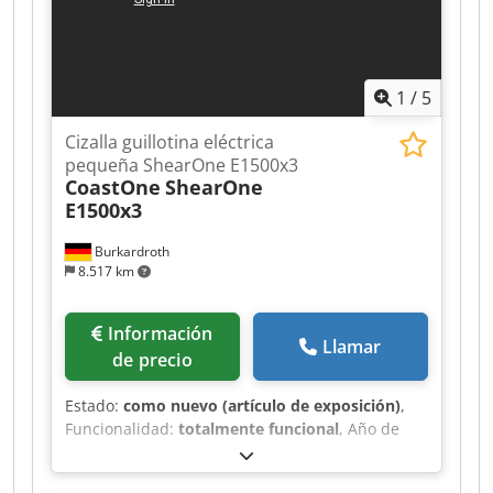
1
/
5
Cizalla guillotina eléctrica
pequeña ShearOne E1500x3
CoastOne
ShearOne
E1500x3
Burkardroth
8.517 km
Información
Llamar
de precio
Estado:
como nuevo (artículo de exposición)
,
Funcionalidad:
totalmente funcional
, Año de
fabricación:
2026
, horas de funcionamiento:
10
h
, número de máquina/vehículo:
SO151003
,