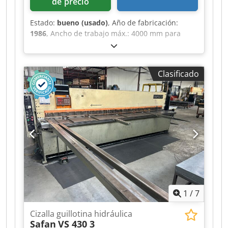
de precio
Estado:
bueno (usado)
, Año de fabricación:
1986
, Ancho de trabajo máx.: 4000 mm para
chapas con resistencia de 40 kg hasta: 3 mm
ancho de mesa: 470 mm Djdpfx Afey A Eg Ujtjkr
ajuste tope trasero: 1000 mm ángulo de corte
Clasificado
fijo: 1°30' salida del bastidor: 200 mm
accionamiento hidráulico: 380 V, 7,5 kW espacio
requerido: 4650 x 1830 x 1420 mm (alto) peso:
5,7 t
1
/
7
Cizalla guillotina hidráulica
Safan
VS 430 3