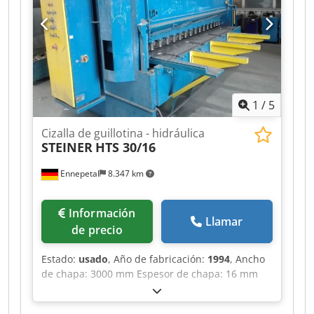
Uliaeftskr La máquina dispone de un sistema de
elevación para el material cortado y una bandeja
de recogida (no aparece en las fotos).
1
/
5
Cizalla de guillotina - hidráulica
STEINER
HTS 30/16
Ennepetal
8.347 km
Información
Llamar
de precio
Estado:
usado
, Año de fabricación:
1994
, Ancho
de chapa: 3000 mm Espesor de chapa: 16 mm
Distancia entre montantes: 3200 mm Saliente:
310 mm Carrera: 300 mm Ancho de mesa: 820