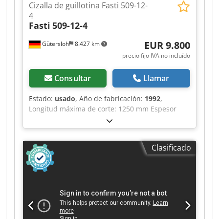
Cizalla de guillotina Fasti 509-12-
4
Fasti
509-12-4
EUR 9.800
Gütersloh
8.427 km
precio fijo IVA no incluído
Consultar
Llamar
Estado:
usado
, Año de fabricación:
1992
,
Longitud máxima de corte: 1250 mm Espesor
máximo de chapa: 4 mm acero Djdpfxoy Dcdtj
Aftjkr Tope trasero controlado Tope lateral y
extensiones de mesa Limitador de longitud de
Clasificado
corte Iluminación del borde de corte Barrera
fotoeléctrica para la protección de la zona
trasera Cuchillas afiladas Peso aprox. 2800 kg