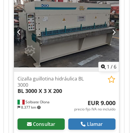
DNC 60-GS sistema neumático de sujeción de la
chapa Djdszf Ifijpfx Aftokr tope trasero
motorizado ajuste automático de la separación
de corte ajuste automático del ángulo tope
lateral: 6000 mm
1
/
6
Cizalla guillotina hidráulica BL
3000
BL
3000 X 3 X 200
EUR 9.000
Solbiate Olona
8.377 km
precio fijo IVA no incluído
Consultar
Llamar