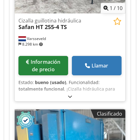
1
/
10
Cizalla guillotina hidráulica
Safan
HT 255-4 TS
Varsseveld
8.298 km
Información
Llamar
de precio
Estado:
bueno (usado)
, Funcionalidad:
totalmente funcional
, ¡Cizalla hidráulica para
chapa Safan HT 255-4 TS en un estado único! ¡La
mesa de trabajo apenas muestra signos de uso
por las chapas procesadas! Capacidad: 4 mm en
Clasificado
2550 mm Manejo sencillo, tope trasero preciso
con ajuste digital. Equipada con protección de
entrada por la parte trasera y parada de
emergencia en la parte delantera. Dsdpfx Ajy