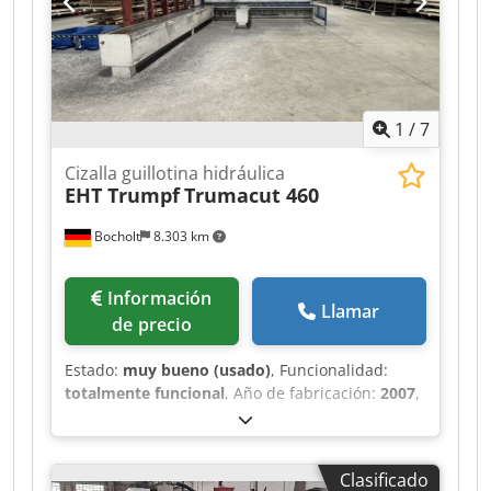
1
/
7
Cizalla guillotina hidráulica
EHT Trumpf
Trumacut 460
Bocholt
8.303 km
Información
Llamar
de precio
Estado:
muy bueno (usado)
, Funcionalidad:
totalmente funcional
, Año de fabricación:
2007
,
número de máquina/vehículo:
108461
, Cizalla
hidráulica EHT Trumpf, modelo TrumaCut 460
ancho de trabajo: 6050 mm espesor máximo de
Clasificado
la chapa: 4 mm (acero) control CNC Cybelec, tipo