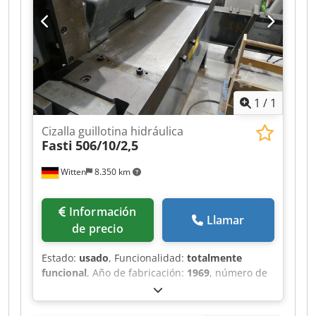
1
/
1
Cizalla guillotina hidráulica
Fasti
506/10/2,5
Witten
8.350 km
Información
Llamar
de precio
Estado:
usado
, Funcionalidad:
totalmente
funcional
, Año de fabricación:
1969
, número de
máquina/vehículo:
506/10/2,5
, tipo de control:
Control CNC
, grado de automatización:
manual
,