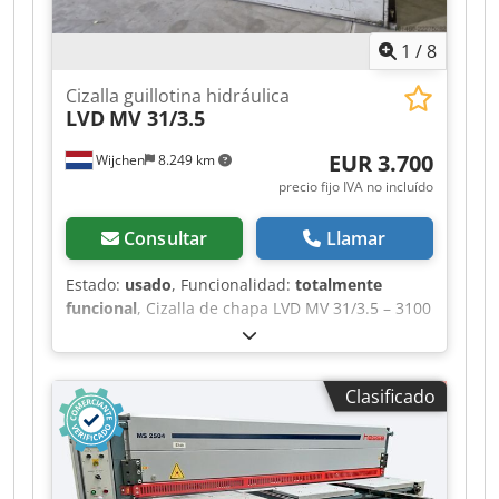
1
/
8
Cizalla guillotina hidráulica
LVD
MV 31/3.5
EUR 3.700
Wijchen
8.249 km
precio fijo IVA no incluído
Consultar
Llamar
Estado:
usado
, Funcionalidad:
totalmente
funcional
, Cizalla de chapa LVD MV 31/3.5 – 3100
× 3,5 mm – Cizalla tipo guillotina Fabricante: LVD
Company, Gullegem (Bélgica) Dedezi Hhwepfx
Aftjkr Modelo: MV 31/3.5 Longitud máxima de
Clasificado
corte: 3100 mm Espesor máximo de la chapa
(acero): 3,5 mm Accionamiento: hidráulico Tope
trasero: eléctrico, 750 mm Peso de la máquina:
aprox. 4000 kg Dimensiones: aprox. 4000 × 1800
× 1600 mm