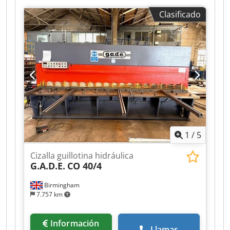
Clasificado
1
/
5
Cizalla guillotina hidráulica
G.A.D.E.
CO 40/4
Birmingham
7.757 km
Información
Llamar