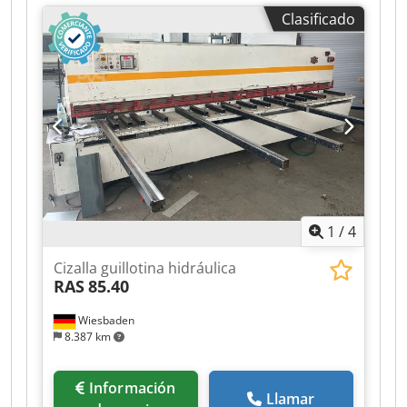
espesor de chapa (máx.):
3 mm
, duración de la
Clasificado
garantía:
36 meses
, longitud de corte (máx.):
1.500 mm
, tope lateral:
1.000 mm
,
Equipamiento:
Marcado CE, documentación /
manual, llave de escuadra, mando a distancia
de pie, parada de emergencia, protección de
dedos
, Cizalla guillotina eléctrica ShearOne
E1500x3 CoastOne - Fabricado en Finlandia
Cizalla guillotina eléctrica ShearOne 15 -
Fabricada en Finlandia 1500 mm x 3 mm Control
de pantalla táctil TC15: sujeción de chapa
metálica, ajuste automático del espacio de corte
1
/
4
Djdpfoy A Nt Esx Aftokr
Cizalla guillotina hidráulica
RAS
85.40
Wiesbaden
8.387 km
Información
Llamar