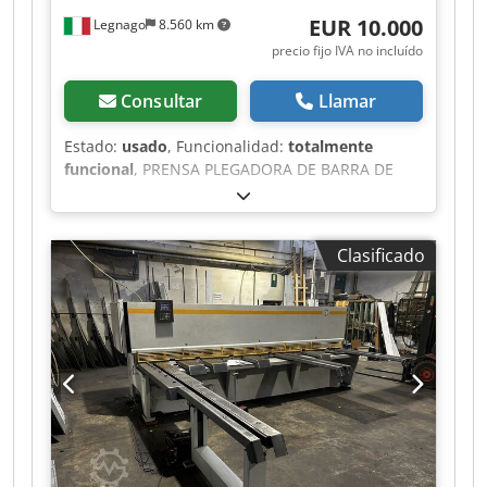
en el lugar designado, el comprador asumirá
EUR 10.000
Legnago
8.560 km
todos los costos y riesgos, incluida la carga, el
precio fijo IVA no incluído
transporte y los trámites aduaneros».
Consultar
Llamar
Estado:
usado
, Funcionalidad:
totalmente
funcional
, PRENSA PLEGADORA DE BARRA DE
TORSION, 2500 x 40 T, usada, revisada y
adaptada a la normativa vigente, modelo OMAG
PI 4020. FUNCIONA ÚNICAMENTE A VELOCIDAD
Clasificado
LENTA, para un uso conforme a la normativa sin
fotocélulas. Instalación eléctrica nueva, máquina
revisada y CUCHILLA SUPERIOR Y PRISMA
INFERIOR CON 5 CANALES, rectificados con 2
posicionadores traseros ajustables
manualmente. Dkedpfx Aezhknleftsr