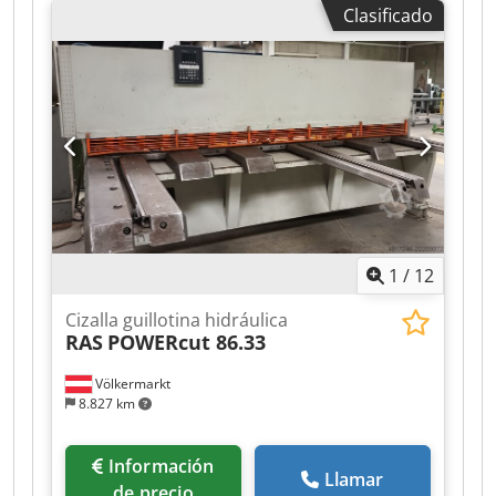
Clasificado
fabricación: 2011 Datos técnicos - Capacidad de
corte: 4 mm - Longitud de corte: 2550 mm -
Ángulo de corte: 1° 30' - Número de ciclos por
minuto: 42 - Ancho de la mesa: 450 mm - Altura
de la mesa: 800 mm - Tope trasero (longitud
máxima): 750 / 100 mm - Potencia del motor: 7,5
kW - Tensión de funcionamiento: 400 V -
Dimensiones (ancho x alto x profundidad): 3050
x 1330 x 2260 mm Djdpfxezi A Rus Aftjkr - Peso:
3300 kg
1
/
12
Cizalla guillotina hidráulica
RAS
POWERcut 86.33
Völkermarkt
8.827 km
Información
Llamar
de precio