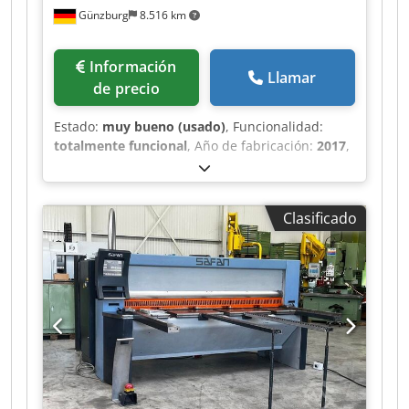
Günzburg
8.516 km
Información
Llamar
de precio
Estado:
muy bueno (usado)
, Funcionalidad:
totalmente funcional
, Año de fabricación:
2017
,
Ancho de chapa: 2050 mm Espesor de chapa: 4
mm Carrera: 41 mm/min Altura de mesa: 850
mm Dkodpfx Afezbarnjtjr Peso de la máquina
Clasificado
aprox.: 2.900 kg Dimensiones: 2700 x 2200 x 1400
mm