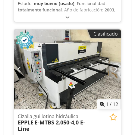
Estado:
muy bueno (usado)
, Funcionalidad:
totalmente funcional
, Año de fabricación:
2003
,
CÍZALLA BL 3000 X 3 /4 X 200 HIDRÁULICA CON
SISTEMA DE AJUSTE MOTORIZADO Dkjdpfx
Ajzfptbjftjr MÁQUINA USADA, EN PERFECTO
Clasificado
ESTADO DE FUNCIONAMIENTO
1
/
12
Cizalla guillotina hidráulica
EPPLE
E-MTBS 2.050-4,0 E-
Line