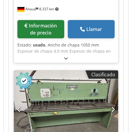
Ahaus
8.337 km
Información
Llamar
de precio
Estado:
usado
, Ancho de chapa 1050 mm
Espesor de chapa 4,0 mm Espesor de chapa en
acero inoxidable 3,0 mm Distancia entre
montantes 1200 mm Longitud de cuchilla 1150
mm Carreras 46 - 69 ciclos/min Dedpfxjy Raime
Clasificado
Aftokr Ángulo de corte 1,30° Control
convencional Capacidad de aceite 100 l Potencia
total requerida 5,68 kW Peso 1100 kg Procedente
de un taller de mantenimiento Estado bien
cuidado (!!) Equipamiento: - Cizalla guillotina
robusta electrohidráulica para chapa - Topes
traseros motorizados eléctricos * Husillo de
recirculación de bolas sin juego para tope
trasero * Velocidad de desplazamiento 100
mm/seg - Limitación eléctrica de longitud de