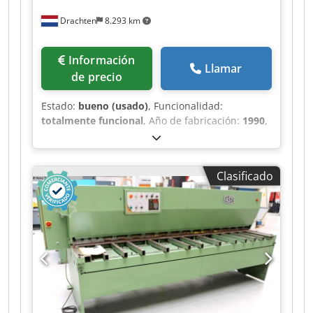
Drachten
8.293 km
Información
Llamar
de precio
Estado:
bueno (usado)
, Funcionalidad:
totalmente funcional
, Año de fabricación:
1990
,
Cizalla de chapa Safan usada con dispositivo de
evacuación Djdpfx Afsyzgdrstokr Tipo: VS 430 3
Capacidad: 4300 x 3 mm Tope trasero regulable
Clasificado
eléctricamente Ángulo de corte y separación de
cuchillas ajustables manualmente Equipada con
sistema de elevación / evacuación en la parte
trasera