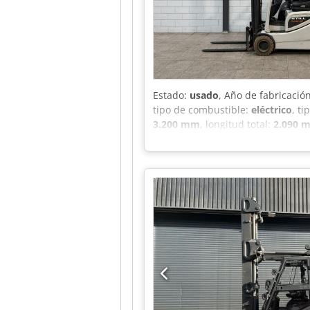
Estado:
usado
, Año de fabricació
tipo de combustible:
eléctrico
, ti
3.200 mm
, longitud total:
2.090 
Año de fabricación: 2013 - Docume
Horas de funcionamiento: 8812 - F
libre: 2700 mm - Longitud de las
200 mm - Número de ruedas: 3 rue
Mástil: Triplex - Tipo de tracción
2020 - Capacidad: 625 Ah Credoztc
bandeja [mm]: 525 - Altura de la
alto) - Peso de transporte [kg]: 2
IVA/Régimen de diferencia: IVA d
momento para todo tipo de maquin