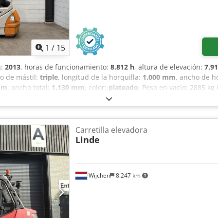
1
/
15
n:
2013
, horas de funcionamiento:
8.812 h
, altura de elevación:
7.9
po de mástil:
triple
, longitud de la horquilla:
1.000 mm
, ancho de h
mm
, ancho total:
1.130 mm
, color:
plateado
, Peso en vacío: 2885 kg
ntación disponible: Sí - Marcado CE: Sí - Certificado CE: No - Nú
uerza de elevación: 2000 kg - Altura de elevación: 7908 mm - Altu
 horquillas: 1000 mm - Ancho máximo de las horquillas: 900 mm - A
das - Accesorio: Desplazamiento lateral - Opciones: Neumáticos no
Carretilla elevadora
: Eléctrica - Información de la batería: - Marca/Tipo: 05 EPZS 0625SC 
Linde
 I Uopfx Amzof - Voltaje de la batería: 48 V - Longitud de la bande
 bandeja [mm]: 630 - Dimensiones de transporte: 2092 mm x 1138 
885 kg - Unidades de transporte: 1 Información financiera IVA: El pre
Wijchen
8.247 km
educible para empresas. Entrega y aceptación de vehículos usados 
aria industrial. Koen van Lent