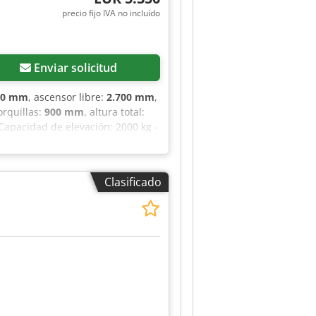
precio fijo IVA no incluído
Enviar solicitud
10 mm
, ascensor libre:
2.700 mm
,
orquillas:
900 mm
, altura total:
 Capacidad de elevación: 2000 kg -
mero de serie: 516215D01272 -
ra de paso: 3200 mm - Elevación
ncho mínimo de las horquillas:
Clasificado
 marcantes, elevación libre -
- Año de fabricación de la batería:
ja [mm]: 1030 - Ancho de la
mm x 3200 mm (largo x ancho x
cio indicado no incluye el IVA.
disponibles en cualquier