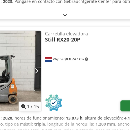
n:
2023
, Póngase en contacto con Gebrauchtgeräte Center para ob
Carretilla elevadora
Still
RX20-20P
Wijchen
8.247 km
1
/
15
n:
2020
, horas de funcionamiento:
13.873 h
, altura de elevación:
4.
co
, tipo de mástil:
triple
, longitud de la horquilla:
1.200 mm
, ancho