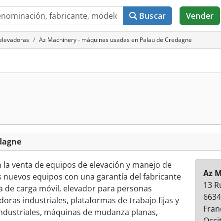
Buscar
Vender
 elevadoras
Az Machinery - máquinas usadas en Palau de Credagne
edagne
 la venta de equipos de elevación y manejo de
Az M
 nuevos equipos con una garantía del fabricante
13 R
a de carga móvil, elevador para personas
6634
doras industriales, plataformas de trabajo fijas y
Fran
 industriales, máquinas de mudanza planas,
Occi