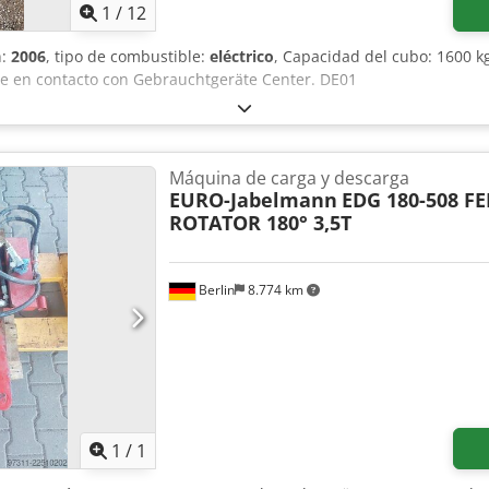
1
/
12
n:
2006
, tipo de combustible:
eléctrico
, Capacidad del cubo: 1600 k
e en contacto con Gebrauchtgeräte Center. DE01
Máquina de carga y descarga
EURO-Jabelmann
EDG 180-508 F
ROTATOR 180° 3,5T
Berlin
8.774 km
Pedir más fotos
1
/
1