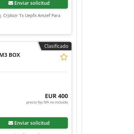
Enviar solicitud
g. Crjdozr Tx Uepfx Amzef Para
Clasificado
EM3 BOX
EUR 400
precio fijo IVA no incluído
Enviar solicitud